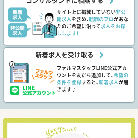
コンサルタントに相談する
サイト上に掲載していない
非公
開求人
を含め、
転職のプロ
があな
たのご希望に沿って
求人をお探
しします！
新着求人を受け取る
ファルマスタッフLINE公式アカ
ウントを友だち追加して、
希望の
条件を登録
すると、
新着求人
が届
きます♪