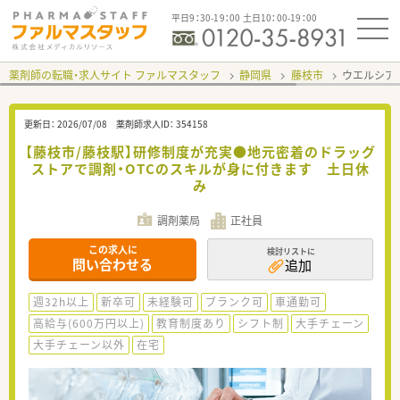
平日9：30-19：00 土日10：00-19：00
薬剤師の転職・求人サイト ファルマスタッフ
静岡県
藤枝市
ウエルシア
更新日：
2026/07/08
薬剤師求人ID：
354158
【藤枝市/藤枝駅】研修制度が充実●地元密着のドラッグ
ストアで調剤・OTCのスキルが身に付きます 土日休
み
調剤薬局
正社員
この求人に
検討リストに
問い合わせる
追加
週32h以上
新卒可
未経験可
ブランク可
車通勤可
高給与(600万円以上)
教育制度あり
シフト制
大手チェーン
大手チェーン以外
在宅