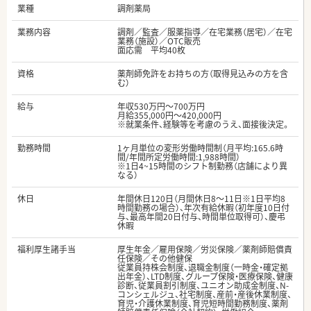
業種
調剤薬局
業務内容
調剤／監査／服薬指導／在宅業務（居宅）／在宅
業務（施設）／OTC販売
面応需 平均40枚
資格
薬剤師免許をお持ちの方（取得見込みの方を含
む）
給与
年収530万円～700万円
月給355,000円～420,000円
※就業条件、経験等を考慮のうえ、面接後決定。
勤務時間
1ヶ月単位の変形労働時間制（月平均:165.6時
間/年間所定労働時間:1,988時間）
※1日4~15時間のシフト制勤務（店舗により異
なる）
休日
年間休日120日（月間休日8～11日※1日平均8
時間勤務の場合）、年次有給休暇（初年度10日付
与、最高年間20日付与、時間単位取得可）、慶弔
休暇
福利厚生諸手当
厚生年金／雇用保険／労災保険／薬剤師賠償責
任保険／その他健保
従業員持株会制度、退職金制度（一時金・確定拠
出年金）、LTD制度、グループ保険・医療保険、健康
診断、従業員割引制度、ユニオン助成金制度、N-
コンシェルジュ、社宅制度、産前・産後休業制度、
育児・介護休業制度、育児短時間勤務制度、薬剤