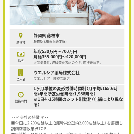
静岡県 藤枝市
藤枝駅 (JR東海道本線)
勤務地
年収530万円～700万円
月給355,000円～420,000円
給与
※就業条件、経験等を考慮のうえ、面接後決定。
ウエルシア薬局株式会社
ウエルシア 藤枝高洲店
法人名
1ヶ月単位の変形労働時間制（月平均:165.6時
間/年間所定労働時間:1,988時間）
※1日4~15時間のシフト制勤務（店舗により異な
勤務時間
る）
・・＊ 会社の特徴 ＊・・
■全国に2,200店舗以上（調剤併設型約2,000店舗以上）を展開し
調剤店舗数業界TOP！