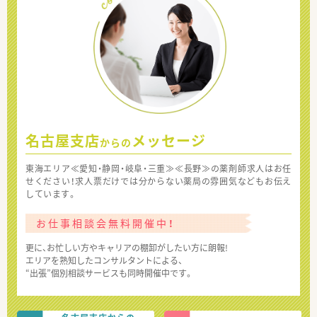
名古屋支店
メッセージ
からの
東海エリア≪愛知・静岡・岐阜・三重≫≪長野≫の薬剤師求人はお任
せください！求人票だけでは分からない薬局の雰囲気などもお伝え
しています。
お仕事相談会無料開催中！
更に、お忙しい方やキャリアの棚卸がしたい方に朗報!
エリアを熟知したコンサルタントによる、
“出張”個別相談サービスも同時開催中です。