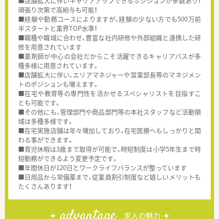
■店舗拡大に伴いキャリアアップできるポジションが多数あり！
頑張り次第で高給与も可能！
■経験や勤務コースによりますが、経験の少ない方でも500万前
半スタートと業界TOP水準！
■職種や職域に合わせ、豊富な社内研修や外部組織と連携した研
修を用意されています
■薬剤師が中心の会社だからこそ活躍できるキャリアパスが多
種多様に用意されています。
■店舗拡大に伴い、エリアマネジャーや営業部長等のマネジメン
トのポジションも増えます。
■在宅や教育等の専門性を活かせるスペシャリストを目指すこ
とも可能です。
■その他にも、管理部門や商品部門等の本社スタッフなど活動領
域は多種多様です。
■在宅実施店舗は年々増加しており、在宅医療へもしっかりと関
わる事ができます。
■育児休暇は3歳まで取得が可能で、時短制度は小学5年生まで時
短勤務ができるよう変更予定です。
■年間休日が120日とワークライフバランスが整っています
■日用品から常備薬まで、従業員割引制度など嬉しいメリットも
たくさんあります！
advantage
求人の魅力