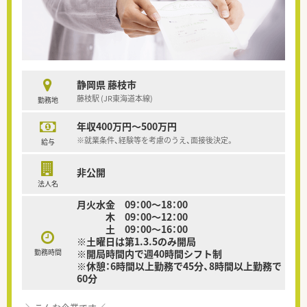
静岡県 藤枝市
藤枝駅 (JR東海道本線)
勤務地
年収400万円～500万円
※就業条件、経験等を考慮のうえ、面接後決定。
給与
非公開
法人名
月火水金 09：00～18：00
木 09：00～12：00
土 09：00～16：00
※土曜日は第1.3.5のみ開局
勤務時間
※開局時間内で週40時間シフト制
※休憩：6時間以上勤務で45分、8時間以上勤務で
60分