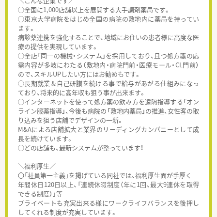
＼こんな企業です／
○全国に1,000店舗以上を展開する大手調剤薬局です。
○東京大学病院をはじめ全国の病院の敷地内に薬局を持ってい
ます。
病診薬連携を強化することで、地域にお住いの患者様に高度な医
療の提供を実現しています。
○全店「同一の機械・システム」を採用しており、且つ処方箋の応
需内容が多岐にわたる（敷地内・病院門前・医療モール・CL門前）
ので、スキルUPしたい方にはお勧めもです。
○長期就業＆自己研讃を続ける事で給与があがる仕組みになっ
ており、将来的に高年収も狙う事が出来ます。
○インターネットを使って処方薬の飲み方を遠隔指導する「オン
ライン服薬指導」、今後も病院の「敷地内薬局」の推進、女性客の取
り込みを狙う店舗でデザインの一新。
M&Aによる店舗拡大と業界のリーディングカンパニーとして成
長を続けています。
○どの店舗も、最新システムが整っています！
＼福利厚生／
〇「社員第一主義」を掲げている同社では、福利厚生面が手厚く
年間休日120日以上、「連続休暇制度（年に1回、最大9連休を取得
できる制度）」等
プライベートも充実出来る様にワークライフバランスを後押し
してくれる制度が充実しています。