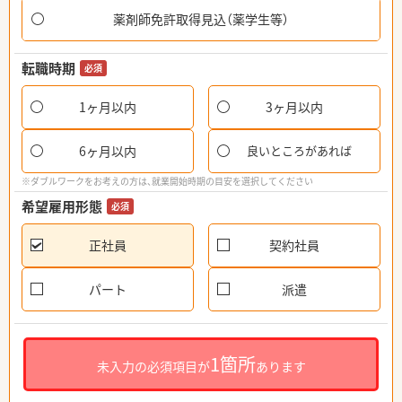
薬剤師免許取得見込（薬学生等）
転職時期
必須
1ヶ月以内
3ヶ月以内
6ヶ月以内
良いところがあれば
※ダブルワークをお考えの方は、就業開始時期の目安を選択してください
希望雇用形態
必須
正社員
契約社員
パート
派遣
1箇所
未入力の必須項目が
あります