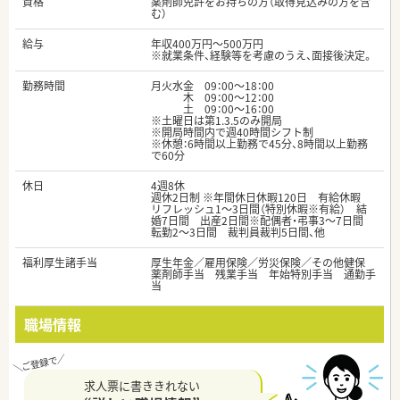
資格
薬剤師免許をお持ちの方（取得見込みの方を含
む）
給与
年収400万円～500万円
※就業条件、経験等を考慮のうえ、面接後決定。
勤務時間
月火水金 09：00～18：00
木 09：00～12：00
土 09：00～16：00
※土曜日は第1.3.5のみ開局
※開局時間内で週40時間シフト制
※休憩：6時間以上勤務で45分、8時間以上勤務
で60分
休日
4週8休
週休2日制 ※年間休日休暇120日 有給休暇
リフレッシュ1～3日間（特別休暇※有給） 結
婚7日間 出産2日間※配偶者・弔事3～7日間
転勤2～3日間 裁判員裁判5日間、他
福利厚生諸手当
厚生年金／雇用保険／労災保険／その他健保
薬剤師手当 残業手当 年始特別手当 通勤手
当
職場情報
求人票に書ききれない