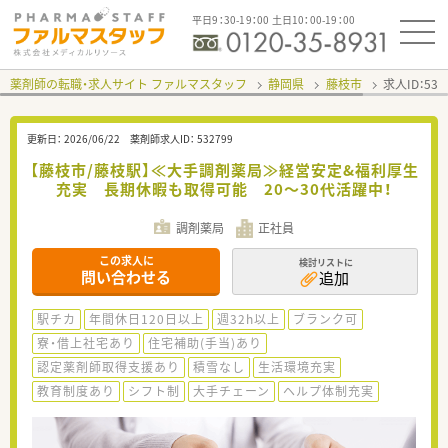
平日9：30-19：00 土日10：00-19：00
薬剤師の転職・求人サイト ファルマスタッフ
静岡県
藤枝市
求人ID：53
更新日：
2026/06/22
薬剤師求人ID：
532799
【藤枝市/藤枝駅】≪大手調剤薬局≫経営安定&福利厚生
充実 長期休暇も取得可能 20～30代活躍中！
調剤薬局
正社員
この求人に
検討リストに
問い合わせる
追加
駅チカ
年間休日120日以上
週32h以上
ブランク可
寮・借上社宅あり
住宅補助(手当)あり
認定薬剤師取得支援あり
積雪なし
生活環境充実
教育制度あり
シフト制
大手チェーン
ヘルプ体制充実