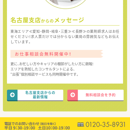
名古屋支店
メッセージ
からの
東海エリア≪愛知・静岡・岐阜・三重≫≪長野≫の薬剤師求人はお任
せください！求人票だけでは分からない薬局の雰囲気などもお伝え
しています。
お仕事相談会無料開催中！
更に、お忙しい方やキャリアの棚卸がしたい方に朗報!
エリアを熟知したコンサルタントによる、
“出張”個別相談サービスも同時開催中です。
名古屋支店からの
無料相談会を予約
最新情報