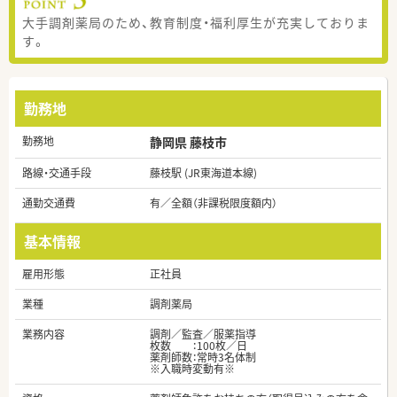
大手調剤薬局のため、教育制度・福利厚生が充実しておりま
す。
勤務地
勤務地
静岡県 藤枝市
路線・交通手段
藤枝駅 (JR東海道本線)
通勤交通費
有／全額（非課税限度額内）
基本情報
雇用形態
正社員
業種
調剤薬局
業務内容
調剤／監査／服薬指導
枚数 ：100枚／日
薬剤師数：常時3名体制
※入職時変動有※