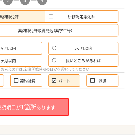
2
3
4
薬剤師免許
研修認定薬剤師
希
薬剤師免許取得見込（薬学生等）
1ヶ月以内
3ヶ月以内
パ
6ヶ月以内
良いところがあれば
希
をお考えの方は、就業開始時期の目安を選択してください
契約社員
パート
派遣
就
1箇所
必須項目が
あります
就業