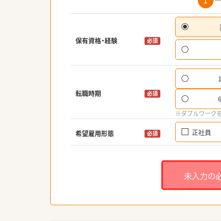
1
保有資格・経験
必須
転職時期
必須
※ダブルワーク
正社員
希望雇用形態
必須
未入力の