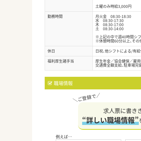
土曜のみ時給3,000円
勤務時間
月火金 08:30-18:30
水 08:30-17:30
木 08:30-17:00
土 08:30-14:00
※上記の中で週40時間シ
※休憩時間60分以上、そ
休日
日祝、他シフトによる/有給
福利厚生諸手当
厚生年金／協会健保／雇用
交通費全額支給、駐車場完
職場情報
求人票に書き
“詳しい職場情報”