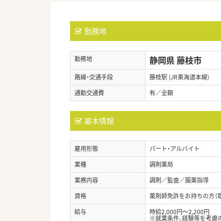
勤務地
静岡県 藤枝市
勤務地
路線・交通手段
藤枝駅 (JR東海道本線)
通勤交通費
有／全額
基本情報
雇用形態
パート・アルバイト
業種
調剤薬局
業務内容
調剤／監査／服薬指導
資格
薬剤師免許をお持ちの方（
給与
時給2,000円～2,200円
※就業条件、経験等を考慮