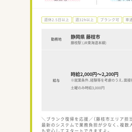
週休2.5日以上
週32h以上
ブランク可
車
静岡県 藤枝市
勤務地
藤枝駅 (JR東海道本線)
時給2,000円～2,200円
※就業条件、経験等を考慮のうえ、面接
給与
土曜のみ時給3,000円
＼ブランク復帰を応援／（藤枝市エリア担
最新のシステムで業務負担が少なく、複数
も安心してスタートできますよ。