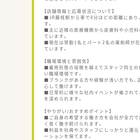
【店舗情報と応需状況について】
■JR藤枝駅から車で8分ほどの距離にあ
す。
■主に近隣の医療機関から皮膚科や小児科
ています。
■現在は常勤1名とパート2名の薬剤師が
ています。
【職場環境と雰囲気】
■雇用形態の垣根を越えてスタッフ同士の
い職場環境です。
■ブランクがある方や経験が浅い方でも、
心して働けます。
■日常的に様々な社内イベントが催されて
を深められます。
【やりがい/おすすめポイント】
■ご自身の希望する働き方を会社が全力で
く長く働き続けられます。
■利益を社員やスタッフにしっかりと還元
ーションを保てます。