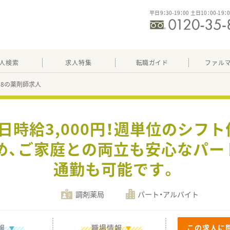
平日9：30-19：00 土日10：00-19：
人検索
求人特集
転職ガイド
ファル
068の薬剤師求人
曜日時給3,000円！週単位のシフ
め、ご家庭との両立も安心なパー
通勤も可能です。
調剤薬局
パート・アルバイト
報
職場情報
この求人に