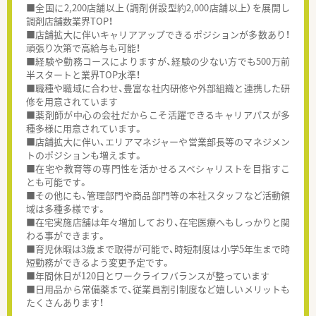
■全国に2,200店舗以上（調剤併設型約2,000店舗以上）を展開し
調剤店舗数業界TOP！
■店舗拡大に伴いキャリアアップできるポジションが多数あり！
頑張り次第で高給与も可能！
■経験や勤務コースによりますが、経験の少ない方でも500万前
半スタートと業界TOP水準！
■職種や職域に合わせ、豊富な社内研修や外部組織と連携した研
修を用意されています
■薬剤師が中心の会社だからこそ活躍できるキャリアパスが多
種多様に用意されています。
■店舗拡大に伴い、エリアマネジャーや営業部長等のマネジメン
トのポジションも増えます。
■在宅や教育等の専門性を活かせるスペシャリストを目指すこ
とも可能です。
■その他にも、管理部門や商品部門等の本社スタッフなど活動領
域は多種多様です。
■在宅実施店舗は年々増加しており、在宅医療へもしっかりと関
わる事ができます。
■育児休暇は3歳まで取得が可能で、時短制度は小学5年生まで時
短勤務ができるよう変更予定です。
■年間休日が120日とワークライフバランスが整っています
■日用品から常備薬まで、従業員割引制度など嬉しいメリットも
たくさんあります！