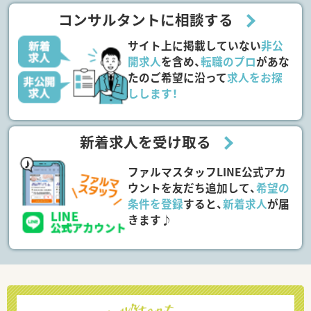
コンサルタントに相談する
サイト上に掲載していない
非公
開求人
を含め、
転職のプロ
があな
たのご希望に沿って
求人をお探
しします！
新着求人を受け取る
ファルマスタッフLINE公式アカ
ウントを友だち追加して、
希望の
条件を登録
すると、
新着求人
が届
きます♪