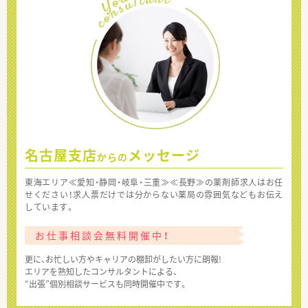
名古屋支店
メッセージ
からの
東海エリア≪愛知・静岡・岐阜・三重≫≪長野≫の薬剤師求人はお任
せください！求人票だけでは分からない薬局の雰囲気などもお伝え
しています。
お仕事相談会無料開催中！
更に、お忙しい方やキャリアの棚卸がしたい方に朗報!
エリアを熟知したコンサルタントによる、
“出張”個別相談サービスも同時開催中です。