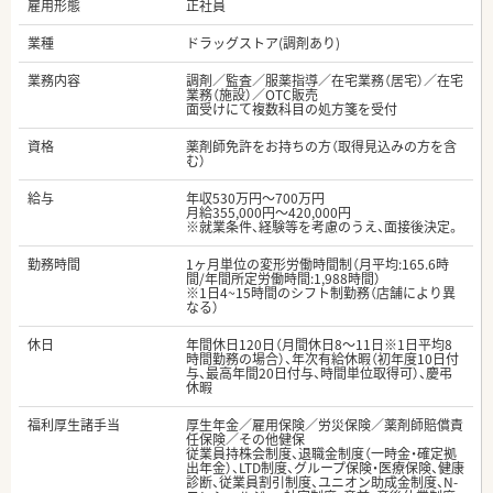
雇用形態
正社員
業種
ドラッグストア(調剤あり)
業務内容
調剤／監査／服薬指導／在宅業務（居宅）／在宅
業務（施設）／OTC販売
面受けにて複数科目の処方箋を受付
資格
薬剤師免許をお持ちの方（取得見込みの方を含
む）
給与
年収530万円～700万円
月給355,000円～420,000円
※就業条件、経験等を考慮のうえ、面接後決定。
勤務時間
1ヶ月単位の変形労働時間制（月平均:165.6時
間/年間所定労働時間:1,988時間）
※1日4~15時間のシフト制勤務（店舗により異
なる）
休日
年間休日120日（月間休日8～11日※1日平均8
時間勤務の場合）、年次有給休暇（初年度10日付
与、最高年間20日付与、時間単位取得可）、慶弔
休暇
福利厚生諸手当
厚生年金／雇用保険／労災保険／薬剤師賠償責
任保険／その他健保
従業員持株会制度、退職金制度（一時金・確定拠
出年金）、LTD制度、グループ保険・医療保険、健康
診断、従業員割引制度、ユニオン助成金制度、N-