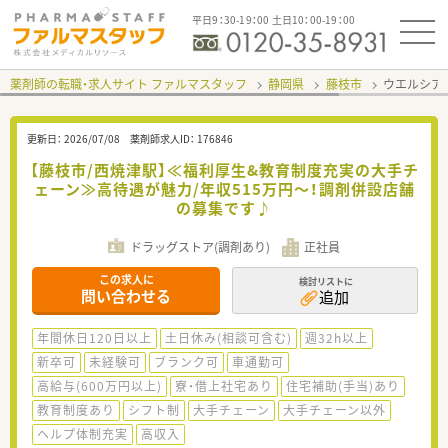
平日9：30-19：00 土日10：00-19：00
薬剤師の転職・求人サイト ファルマスタッフ
静岡県
藤枝市
ウエルシア
更新日：
2026/07/08
薬剤師求人ID：
176846
【藤枝市/西焼津駅】≪福利厚生&教育制度充実の大手チ
ェーン≫高待遇が魅力/年収515万円～！調剤併設店舗
の募集です♪
ドラッグストア(調剤あり)
正社員
この求人に
検討リストに
問い合わせる
追加
年間休日120日以上
土日休み(相談可含む)
週32h以上
新卒可
未経験可
ブランク可
車通勤可
高給与(600万円以上)
寮・借上社宅あり
住宅補助(手当)あり
教育制度あり
シフト制
大手チェーン
大手チェーン以外
ヘルプ体制充実
高収入