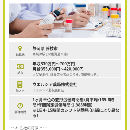
静岡県 藤枝市
西焼津駅 (JR東海道本線)
勤務地
年収530万円～700万円
月給355,000円～420,000円
給与
※就業条件、経験等を考慮のうえ、面接後決定。
ウエルシア薬局株式会社
ウエルシア藤枝藪田店
法人名
1ヶ月単位の変形労働時間制（月平均:165.6時
間/年間所定労働時間:1,988時間）
※1日4~15時間のシフト制勤務（店舗により異な
勤務時間
る）
・・＊ 会社の特徴 ＊・・