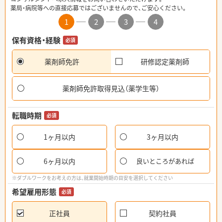
薬局・病院等への直接応募ではございませんので、ご安心ください。
1
2
3
4
保有資格・経験
必須
薬剤師免許
研修認定薬剤師
薬剤師免許取得見込（薬学生等）
転職時期
必須
1ヶ月以内
3ヶ月以内
6ヶ月以内
良いところがあれば
※ダブルワークをお考えの方は、就業開始時期の目安を選択してください
希望雇用形態
必須
正社員
契約社員