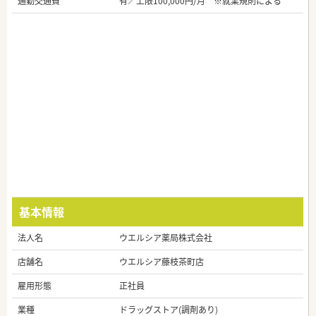
通勤交通費
有／上限100,000円/月 ※就業規則による
基本情報
法人名
ウエルシア薬局株式会社
店舗名
ウエルシア藤枝茶町店
雇用形態
正社員
業種
ドラッグストア(調剤あり)