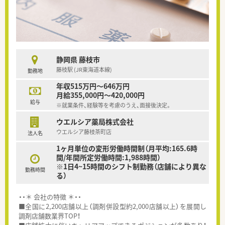
静岡県 藤枝市
藤枝駅 (JR東海道本線)
勤務地
年収515万円～646万円
月給355,000円～420,000円
給与
※就業条件、経験等を考慮のうえ、面接後決定。
ウエルシア薬局株式会社
ウエルシア藤枝茶町店
法人名
1ヶ月単位の変形労働時間制（月平均:165.6時
間/年間所定労働時間:1,988時間）
※1日4~15時間のシフト制勤務（店舗により異な
勤務時間
る）
・・＊ 会社の特徴 ＊・・
■全国に2,200店舗以上（調剤併設型約2,000店舗以上）を展開し
調剤店舗数業界TOP！