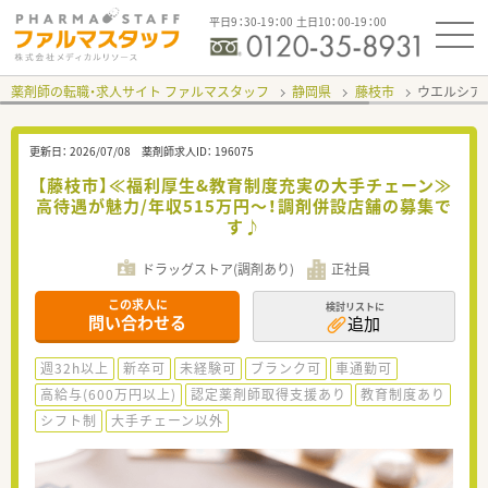
平日9：30-19：00 土日10：00-19：00
薬剤師の転職・求人サイト ファルマスタッフ
静岡県
藤枝市
ウエルシア
更新日：
2026/07/08
薬剤師求人ID：
196075
【藤枝市】≪福利厚生&教育制度充実の大手チェーン≫
高待遇が魅力/年収515万円～！調剤併設店舗の募集で
す♪
ドラッグストア(調剤あり)
正社員
この求人に
検討リストに
問い合わせる
追加
週32h以上
新卒可
未経験可
ブランク可
車通勤可
高給与(600万円以上)
認定薬剤師取得支援あり
教育制度あり
シフト制
大手チェーン以外