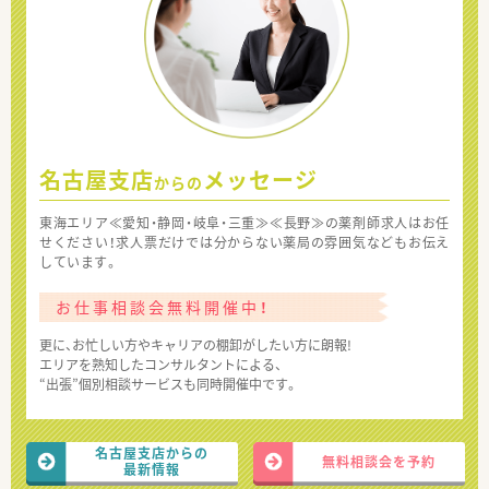
名古屋支店
メッセージ
からの
東海エリア≪愛知・静岡・岐阜・三重≫≪長野≫の薬剤師求人はお任
せください！求人票だけでは分からない薬局の雰囲気などもお伝え
しています。
お仕事相談会無料開催中！
更に、お忙しい方やキャリアの棚卸がしたい方に朗報!
エリアを熟知したコンサルタントによる、
“出張”個別相談サービスも同時開催中です。
名古屋支店からの
無料相談会を予約
最新情報