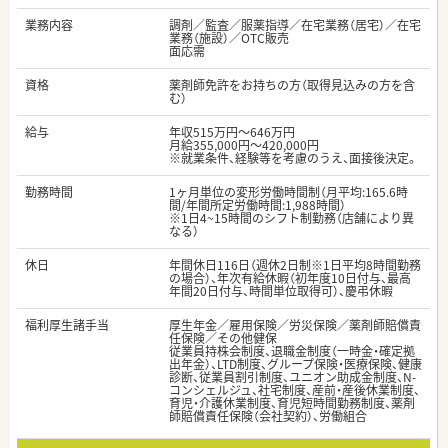
業務内容
調剤／監査／服薬指導／在宅業務（居宅）／在宅
業務（施設）／OTC販売
面応需
資格
薬剤師免許をお持ちの方（取得見込みの方を含
む）
給与
年収515万円～646万円
月給355,000円～420,000円
※就業条件、経験等を考慮のうえ、面接後決定。
勤務時間
1ヶ月単位の変形労働時間制（月平均:165.6時
間/年間所定労働時間:1,988時間）
※1日4~15時間のシフト制勤務（店舗により異
なる）
休日
年間休日116日（週休2日制※1日平均8時間勤務
の場合）、年次有給休暇（初年度10日付与、最高
年間20日付与、時間単位取得可）、慶弔休暇
福利厚生諸手当
厚生年金／雇用保険／労災保険／薬剤師賠償責
任保険／その他健保
従業員持株会制度、退職金制度（一時金・確定拠
出年金）、LTD制度、グループ保険・医療保険、健康
診断、従業員割引制度、ユニオン助成金制度、N-
コンシェルジュ、社宅制度、産前・産後休業制度、
育児・介護休業制度、育児短時間勤務制度、薬剤
師賠償責任保険（会社契約）、労働組合