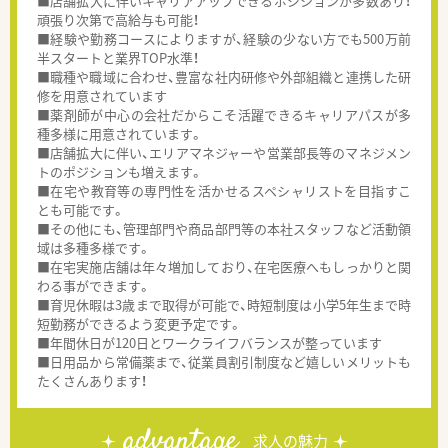
■店舗拡大に伴いキャリアアップできるポジションが多数あり！
頑張り次第で高給与も可能！
■経験や勤務コースによりますが、経験の少ない方でも500万前
半スタートと業界TOP水準！
■職種や職域に合わせ、豊富な社内研修や外部組織と連携した研
修を用意されています
■薬剤師が中心の会社だからこそ活躍できるキャリアパスが多
種多様に用意されています。
■店舗拡大に伴い、エリアマネジャーや営業部長等のマネジメン
トのポジションも増えます。
■在宅や教育等の専門性を活かせるスペシャリストを目指すこ
とも可能です。
■その他にも、管理部門や商品部門等の本社スタッフなど活動領
域は多種多様です。
■在宅実施店舗は年々増加しており、在宅医療へもしっかりと関
わる事ができます。
■育児休暇は3歳まで取得が可能で、時短制度は小学5年生まで時
短勤務ができるよう変更予定です。
■年間休日が120日とワークライフバランスが整っています
■日用品から常備薬まで、従業員割引制度など嬉しいメリットも
たくさんあります！
advantage
求人の魅力