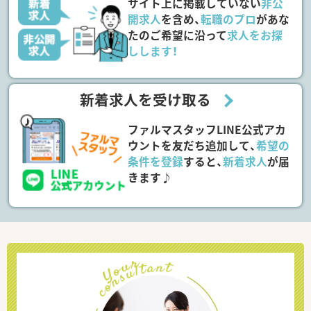
サイト上に掲載していない
非公
開求人
を含め、
転職のプロ
があな
たのご希望に沿って
求人をお探
しします！
新着求人を受け取る
ファルマスタッフLINE公式アカ
ウントを友だち追加して、
希望の
条件を登録
すると、
新着求人
が届
きます♪