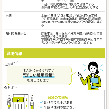
土 09:00～13:00
※週40時間勤務の月間変形労働制とする
※休憩時間60分以上、その他法定通りとする
休日
土(pm)日祝（週休2日制） / 有給休暇（法定通
り）、夏季休暇、年末年始休暇、慶弔休暇、産前産
後休暇、育児休暇、介護休暇など社内規則に準ず
る
福利厚生諸手当
厚生年金／雇用保険／労災保険／薬剤師賠償責
任保険／その他健保
薬剤師手当、役職手当（管理薬剤師手当）、住宅手
当、休日勤務手当など社内規則に準ずる
職場情報
求人票に書ききれない
“詳しい職場情報”
をお伝えします！
職場の雰囲気
助け合う風土がある
年齢や性別の壁がない