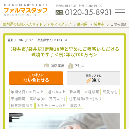
平日9：30-19：00 土日10：00-19：00
薬剤師の転職・求人サイト ファルマスタッフ
静岡県
袋井市
このみ薬局
更新日：
2026/07/23
薬剤師求人ID：
423308
【袋井市/袋井駅】定時18時と早めにご帰宅いただける
環境です♪＜例：年収700万円＞
調剤薬局
正社員
この求人に
検討リストに
問い合わせる
追加
年間休日120日以上
週32h以上
新卒可
未経験可
転勤なし
車通勤可
高給与(600万円以上)
住宅補助(手当)あり
教育制度あり
大手チェーン以外
高収入