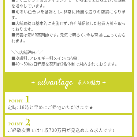
を増やしています。
■明るい色合いを基調とし、非常に綺麗な造りの店舗になりま
す。
■店舗異動は基本的に実施せず、各店舗信頼した経営方針を取っ
ております。
■代表は元MR薬剤師です。元気で明るく、今も現場に立っておら
れます。
＼＼店舗詳細／／
■皮膚科、アレルギー科メインに応需！
■40～50枚/日程度を薬剤師2名体制で対応されております。
advantage
求人の魅力
定時：18時と早めにご帰宅いただけます★
ご経験次第では年収700万円が見込めまる求人です！