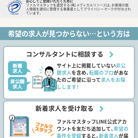
安心してご登録いただくために
ファルマスタッフを運営する（株）メディカルリソースは、お客様の個
人情報を適切に管理する事業者としてプライバシーマークが付与され
ています。
希望の求人が見つからない…という方は
コンサルタントに相談する
サイト上に掲載していない
非公
開求人
を含め、
転職のプロ
があな
たのご希望に沿って
求人をお探
しします！
新着求人を受け取る
ファルマスタッフLINE公式アカ
ウントを友だち追加して、
希望の
条件を登録
すると、
新着求人
が届