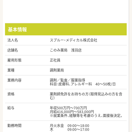
基本情報
法人名
スブルー・メディカル株式会社
店舗名
このみ薬局 浅羽店
雇用形態
正社員
業種
調剤薬局
業務内容
調剤／監査／服薬指導
科目：皮膚科、アレルギー科 40～50枚/日
資格
薬剤師免許をお持ちの方（取得見込みの方を含
む）
給与
年収500万円～700万円
月給416,000円～583,000円
※就業条件、経験等を考慮のうえ、面接後決定。
勤務時間
月火水金 09:00～18:00
木 09:00～17:00