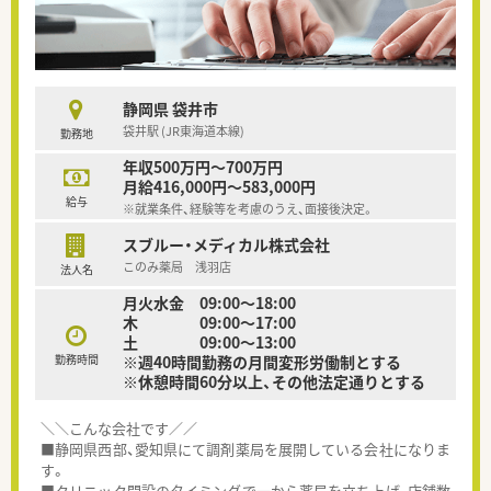
静岡県 袋井市
袋井駅 (JR東海道本線)
勤務地
年収500万円～700万円
月給416,000円～583,000円
給与
※就業条件、経験等を考慮のうえ、面接後決定。
スブルー・メディカル株式会社
このみ薬局 浅羽店
法人名
月火水金 09:00～18:00
木 09:00～17:00
土 09:00～13:00
勤務時間
※週40時間勤務の月間変形労働制とする
※休憩時間60分以上、その他法定通りとする
＼＼こんな会社です／／
■静岡県西部、愛知県にて調剤薬局を展開している会社になりま
す。
■クリニック開設のタイミングで一から薬局を立ち上げ、店舗数