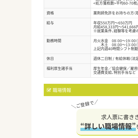
<処方箋枚数>平均60-70枚
資格
薬剤師免許をお持ちの方（
給与
年収550万円～650万円
月給458,333円～541,666
※就業条件、経験等を考慮
勤務時間
月火水金 08：00～19：00
木土 08：00～13：00
上記内週40時間シフト制
休日
週休二日制 / 有給休暇（
福利厚生諸手当
厚生年金／協会健保／雇用
交通費支給、特別手当など
職場情報
求人票に書き
“詳しい職場情報”