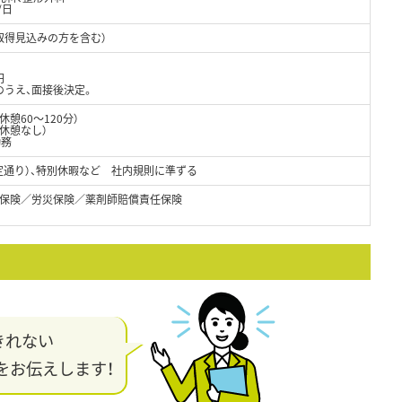
/日
取得見込みの方を含む）
円
のうえ、面接後決定。
（休憩60～120分）
（休憩なし）
勤務
法定通り）、特別休暇など 社内規則に準ずる
保険／労災保険／薬剤師賠償責任保険
きれない
をお伝えします！