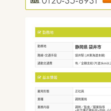
勤務地
静岡県 袋井市
勤務地
路線・交通手段
袋井駅 (JR東海道本線)
通勤交通費
有／全額支給（片道3km以上
基本情報
雇用形態
正社員
業種
調剤薬局
業務内容
調剤／監査／服薬指導
<処方箋応需科目>内科、小