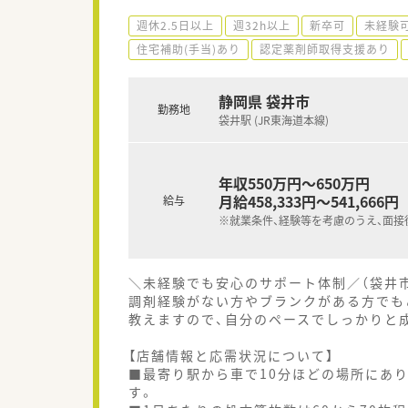
週休2.5日以上
週32h以上
新卒可
未経験
住宅補助(手当)あり
認定薬剤師取得支援あり
静岡県 袋井市
勤務地
袋井駅 (JR東海道本線)
年収550万円～650万円
月給458,333円～541,666円
給与
※就業条件、経験等を考慮のうえ、面接
＼未経験でも安心のサポート体制／（袋井
調剤経験がない方やブランクがある方でも
教えますので、自分のペースでしっかりと
【店舗情報と応需状況について】
■最寄り駅から車で10分ほどの場所にあ
す。