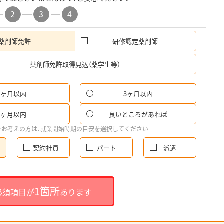
2
3
4
薬剤師免許
研修認定薬剤師
希
薬剤師免許取得見込（薬学生等）
1ヶ月以内
3ヶ月以内
6ヶ月以内
良いところがあれば
をお考えの方は、就業開始時期の目安を選択してください
契約社員
パート
派遣
1箇所
必須項目が
あります