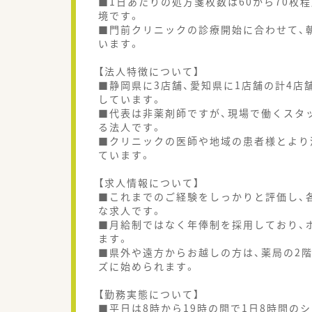
■1日あたりの処方箋枚数は60から70枚
境です。
■門前クリニックの診療開始に合わせて、
います。
【法人特徴について】
■静岡県に3店舗、愛知県に1店舗の計4
しています。
■代表は非薬剤師ですが、現場で働くスタ
る法人です。
■クリニックの医師や地域の患者様とより
ています。
【求人情報について】
■これまでのご経験をしっかりと評価し、
な求人です。
■月給制ではなく年俸制を採用しており、
ます。
■県外や遠方からお越しの方は、薬局の2
ズに始められます。
【勤務実態について】
■平日は8時から19時の間で1日8時間の