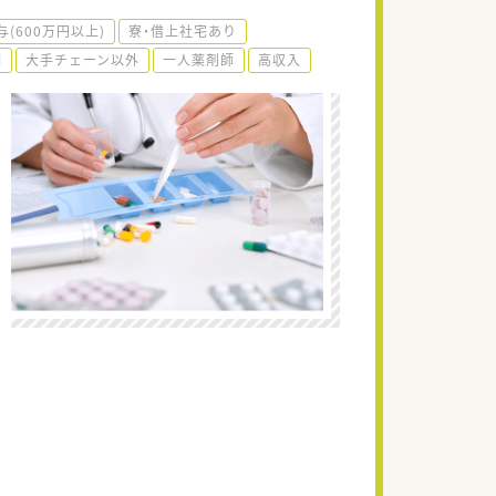
与(600万円以上)
寮・借上社宅あり
制
大手チェーン以外
一人薬剤師
高収入