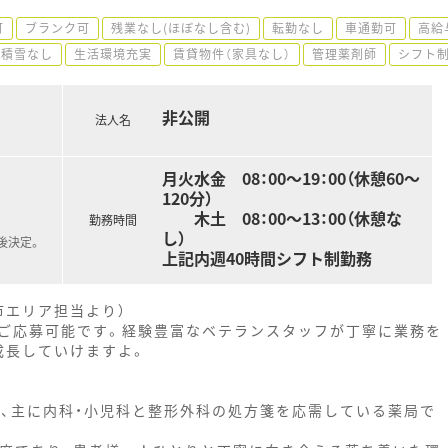
可
ブランク可
残業なし(ほぼなし含む)
転勤なし
車通勤可
高給
積雪なし
生活環境充実
賃貸物件（家具なし）
管理薬剤師
シフト
非公開
法人名
月火水金 08：00～19：00（休憩60～
120分）
木土 08：00～13：00（休憩な
勤務時間
し）
後決定。
上記内週40時間シフト制勤務
市エリア担当より）
ご応募可能です。経験豊富なベテランスタッフが丁寧に業務を
成長していけますよ。
り、主に内科・小児科と整形外科の処方箋を応需している薬局で