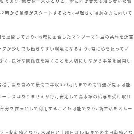
程度であり、患者様一人ひとりと丁寧に向き合える落ち着いた環
朝8時から業務がスタートするため、早起きが得意な方に向いて
店舗を展開しており、地域に密着したマンツーマン型の薬局を運営
ッフが少しでも働きやすい環境になるよう、常に心を配ってい
深く、良好な関係性を築くことを大切にしながら事業を展開し
各種手当を含めて最高で年収650万円までの高待遇が提示可能
ボーナスはありませんが毎月安定して高水準の給与を受け取れ
階部分を住居として利用することも可能であり、新生活をスムー
シフト制勤務となり、木曜日と土曜日は13時までの半日勤務とな