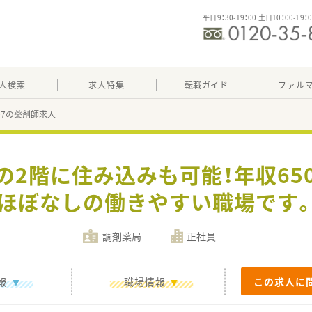
平日9：30-19：00 土日10：00-19：
人検索
求人特集
転職ガイド
ファル
607の薬剤師求人
局の2階に住み込みも可能！年収65
ほぼなしの働きやすい職場です
調剤薬局
正社員
報
職場情報
この求人に