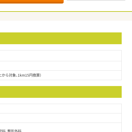
から対象、1km15円換算）
児科、整形外科