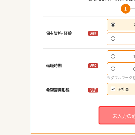
1
保有資格・経験
必須
転職時期
必須
※ダブルワーク
正社員
希望雇用形態
必須
未入力の