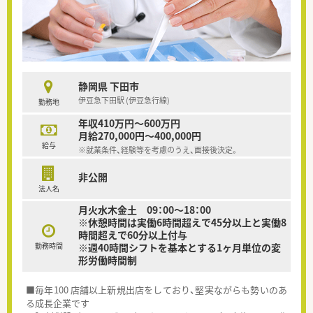
静岡県 下田市
伊豆急下田駅 (伊豆急行線)
勤務地
年収410万円～600万円
月給270,000円～400,000円
給与
※就業条件、経験等を考慮のうえ、面接後決定。
非公開
法人名
月火水木金土 09：00～18：00
※休憩時間は実働6時間超えで45分以上と実働8
時間超えで60分以上付与
勤務時間
※週40時間シフトを基本とする1ヶ月単位の変
形労働時間制
■毎年100 店舗以上新規出店をしており、堅実ながらも勢いのあ
る成長企業です