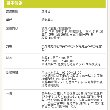
基本情報
雇用形態
正社員
業種
調剤薬局
業務内容
調剤／監査／服薬指導
科目：内科, 整形外科, 循環器科, 小児科, 外科, 耳
鼻科, 眼科, 泌尿器科, 皮膚科,脳神経外科
枚数：102枚/日
資格
薬剤師免許をお持ちの方（取得見込みの方を含
む）
給与
年収410万円～600万円
月給270,000円～400,000円
※就業条件、経験等を考慮のうえ、面接後決定。
勤務時間
月火水木金土 09：00～18：00
※休憩時間は実働6時間超えで45分以上と実働
8時間超えで60分以上付与
※週40時間シフトを基本とする1ヶ月単位の変
形労働時間制
休日
完全週休二日制、年間休日122日、年次有給休暇
（入社日により5/16または11/16に初回10日付
与）、特別休暇、夏季休暇（2日）、年末年始休暇（4
日）、産前産後休暇、育児休暇（原則、子が1歳に達
するまで）、介護休暇 など