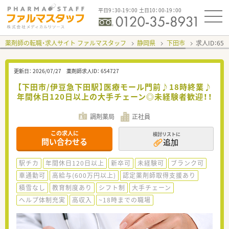
平日9：30-19：00 土日10：00-19：00
薬剤師の転職・求人サイト ファルマスタッフ
静岡県
下田市
求人ID：65
更新日：
2026/07/27
薬剤師求人ID：
654727
【下田市/伊豆急下田駅】医療モール門前♪18時終業♪
年間休日120日以上の大手チェーン◎未経験者歓迎！！
調剤薬局
正社員
この求人に
検討リストに
問い合わせる
追加
駅チカ
年間休日120日以上
新卒可
未経験可
ブランク可
車通勤可
高給与(600万円以上)
認定薬剤師取得支援あり
積雪なし
教育制度あり
シフト制
大手チェーン
ヘルプ体制充実
高収入
~18時までの職場