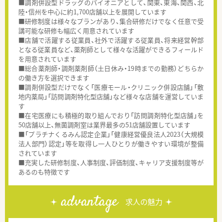
■調剤併設型ドラッグのパイオニアとして、関東、東海、関西、北
陸・信州を中心に約1,700店舗以上を展開しています
■研修制度は様々なプランがあり、集合研修だけでなく任意で受
講可能な研修も幅広く用意されています
■店舗で活躍する従業員、社外で活躍する従業員、将来経営幹部
となる従業員など、薬剤師として様々な活躍ができるフィールド
を用意されています
■総合薬剤師・調剤薬剤師（土日休み・19時までの勤務）どちらか
の働き方を選択できます
■調剤併設型だけでなく「医療モール・クリニック併設店舗」「敷
地内薬局」「訪問調剤特化型店舗」など様々な店舗を運営していま
す
■在宅医療にも積極的取り組んでおり「訪問調剤特化型店舗」を
50店舗以上、無菌調剤室は業界最多の51店舗設置しています
■「プラチナくるみん認定企業」「健康経営優良法人2023（大規模
法人部門）認定」等を取得し一人ひとりが働きやすい環境が整備
されています
■充実した研修制度、人事制度、評価制度、キャリア支援制度等が
あるのも特徴です
advantage
求人の魅力