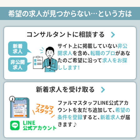
希望の求人が見つからない…という方は
コンサルタントに相談する
サイト上に掲載していない
非公
開求人
を含め、
転職のプロ
があな
たのご希望に沿って
求人をお探
しします！
新着求人を受け取る
ファルマスタッフLINE公式アカ
ウントを友だち追加して、
希望の
条件を登録
すると、
新着求人
が届
きます♪