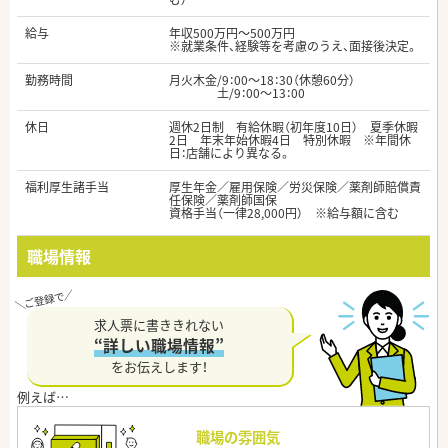
給与
年収500万円～500万円
※就業条件、経験等を考慮のうえ、面接後決定。
勤務時間
月火木金/9：00～18：30（休憩60分）
土/9：00～13：00
休日
週休2日制 有給休暇（初年度10日） 夏季休暇
2日 年末年始休暇4日 特別休暇 ※年間休
日：店舗により異なる。
福利厚生諸手当
厚生年金／雇用保険／労災保険／薬剤師賠償責
任保険／薬剤師国保
資格手当（一律28,000円） ※給与額に含む
職場情報
求人票に書ききれない
“詳しい職場情報”
をお伝えします！
職場の雰囲気