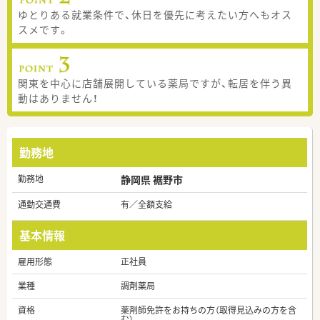
ゆとりある就業条件で、休日を優先に考えたい方へもオス
スメです。
関東を中心に店舗展開している薬局ですが、転居を伴う異
動はありません！
勤務地
勤務地
静岡県 裾野市
通勤交通費
有／全額支給
基本情報
雇用形態
正社員
業種
調剤薬局
資格
薬剤師免許をお持ちの方（取得見込みの方を含
む）