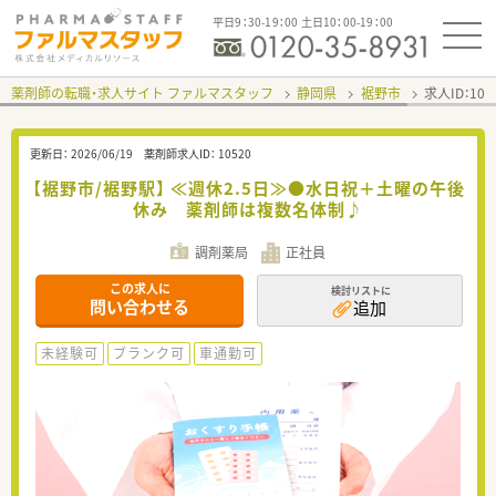
平日9：30-19：00 土日10：00-19：00
薬剤師の転職・求人サイト ファルマスタッフ
静岡県
裾野市
求人ID：10
更新日：
2026/06/19
薬剤師求人ID：
10520
【裾野市/裾野駅】 ≪週休2.5日≫●水日祝＋土曜の午後
休み 薬剤師は複数名体制♪
調剤薬局
正社員
この求人に
検討リストに
問い合わせる
追加
未経験可
ブランク可
車通勤可