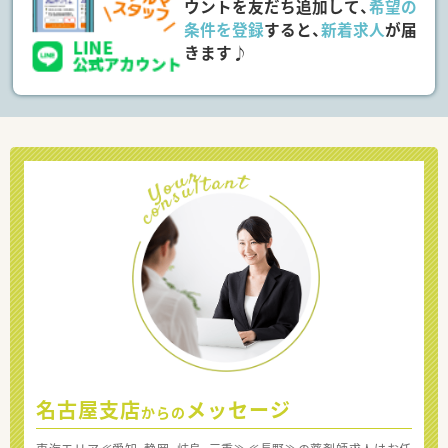
ウントを友だち追加して、
希望の
条件を登録
すると、
新着求人
が届
きます♪
名古屋支店
メッセージ
からの