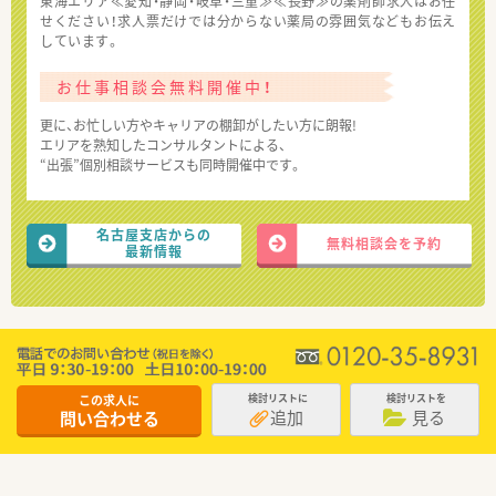
東海エリア≪愛知・静岡・岐阜・三重≫≪長野≫の薬剤師求人はお任
せください！求人票だけでは分からない薬局の雰囲気などもお伝え
しています。
お仕事相談会無料開催中！
更に、お忙しい方やキャリアの棚卸がしたい方に朗報!
エリアを熟知したコンサルタントによる、
“出張”個別相談サービスも同時開催中です。
名古屋支店からの
無料相談会を予約
最新情報
この求人に
検討リストに
検討リストを
追加
見る
問い合わせる