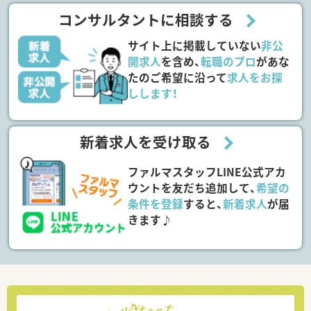
コンサルタントに相談する
サイト上に掲載していない
非公
開求人
を含め、
転職のプロ
があな
たのご希望に沿って
求人をお探
しします！
新着求人を受け取る
ファルマスタッフLINE公式アカ
ウントを友だち追加して、
希望の
条件を登録
すると、
新着求人
が届
きます♪