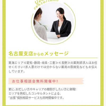
名古屋支店
メッセージ
からの
東海エリア≪愛知・静岡・岐阜・三重≫≪長野≫の薬剤師求人はお任
せください！求人票だけでは分からない薬局の雰囲気などもお伝え
しています。
お仕事相談会無料開催中！
更に、お忙しい方やキャリアの棚卸がしたい方に朗報!
エリアを熟知したコンサルタントによる、
“出張”個別相談サービスも同時開催中です。