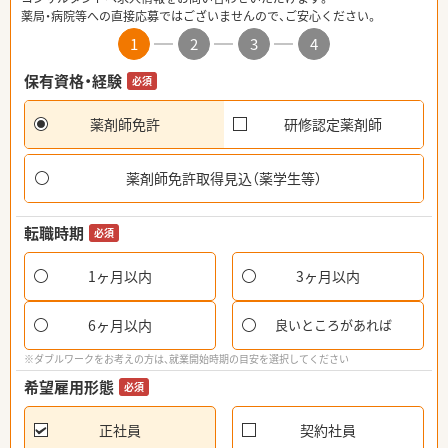
薬局・病院等への直接応募ではございませんので、ご安心ください。
1
2
3
4
保有資格・経験
必須
薬剤師免許
研修認定薬剤師
薬剤師免許取得見込（薬学生等）
転職時期
必須
1ヶ月以内
3ヶ月以内
6ヶ月以内
良いところがあれば
※ダブルワークをお考えの方は、就業開始時期の目安を選択してください
希望雇用形態
必須
正社員
契約社員