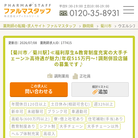
平日9：30-19：00 土日10：00-19：00
薬剤師の転職・求人サイト ファルマスタッフ
静岡県
菊川市
ウエルシア
更新日：
2026/07/08
薬剤師求人ID：
177415
【菊川市／菊川駅】≪福利厚生&教育制度充実の大手チ
ェーン≫高待遇が魅力/年収515万円～！調剤併設店舗
の募集です♪
調剤薬局
正社員
この求人に
検討リストに
問い合わせる
追加
年間休日120日以上
土日休み(相談可含む)
週32h以上
新卒可
未経験可
ブランク可
車通勤可
高給与(600万円以上)
寮・借上社宅あり
住宅補助(手当)あり
教育制度あり
シフト制
大手チェーン
大手チェーン以外
ヘルプ体制充実
高収入