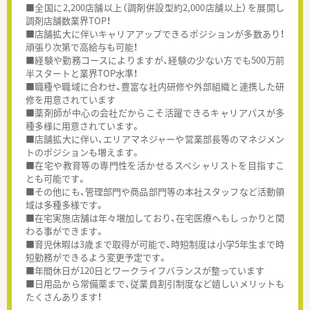
■全国に2,200店舗以上（調剤併設型約2,000店舗以上）を展開し
調剤店舗数業界TOP！
■店舗拡大に伴いキャリアアップできるポジションが多数あり！
頑張り次第で高給与も可能！
■経験や勤務コースによりますが、経験の少ない方でも500万前
半スタートと業界TOP水準！
■職種や職域に合わせ、豊富な社内研修や外部組織と連携した研
修を用意されています
■薬剤師が中心の会社だからこそ活躍できるキャリアパスが多
種多様に用意されています。
■店舗拡大に伴い、エリアマネジャーや営業部長等のマネジメン
トのポジションも増えます。
■在宅や教育等の専門性を活かせるスペシャリストを目指すこ
とも可能です。
■その他にも、管理部門や商品部門等の本社スタッフなど活動領
域は多種多様です。
■在宅実施店舗は年々増加しており、在宅医療へもしっかりと関
わる事ができます。
■育児休暇は3歳まで取得が可能で、時短制度は小学5年生まで時
短勤務ができるよう変更予定です。
■年間休日が120日とワークライフバランスが整っています
■日用品から常備薬まで、従業員割引制度など嬉しいメリットも
たくさんあります！