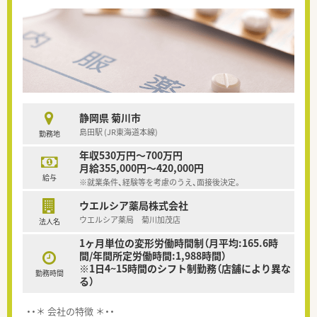
静岡県 菊川市
島田駅 (JR東海道本線)
勤務地
年収530万円～700万円
月給355,000円～420,000円
給与
※就業条件、経験等を考慮のうえ、面接後決定。
ウエルシア薬局株式会社
ウエルシア薬局 菊川加茂店
法人名
1ヶ月単位の変形労働時間制（月平均:165.6時
間/年間所定労働時間:1,988時間）
※1日4~15時間のシフト制勤務（店舗により異な
勤務時間
る）
・・＊ 会社の特徴 ＊・・