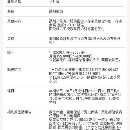
雇用形態
正社員
業種
調剤薬局
業務内容
調剤／監査／服薬指導／在宅業務（居宅）／在宅
業務（施設）／OTC販売
面受けにて複数科目の処方箋を受付
資格
薬剤師免許をお持ちの方（取得見込みの方を含
む）
給与
年収530万円～700万円
月給355,000円～420,000円
※就業条件、経験等を考慮のうえ、面接後決定。
勤務時間
1ヶ月単位の変形労働時間制（月平均:165.6時
間/年間所定労働時間:1,988時間）
※1日4~15時間のシフト制勤務（店舗により異
なる）
休日
年間休日120日（月間休日8～11日※1日平均8
時間勤務の場合）、年次有給休暇（初年度10日付
与、最高年間20日付与、時間単位取得可）、慶弔
休暇
福利厚生諸手当
厚生年金／雇用保険／労災保険／薬剤師賠償責
任保険／その他健保
従業員持株会制度、退職金制度（一時金・確定拠
出年金）、LTD制度、グループ保険・医療保険、健康
診断、従業員割引制度、ユニオン助成金制度、N-