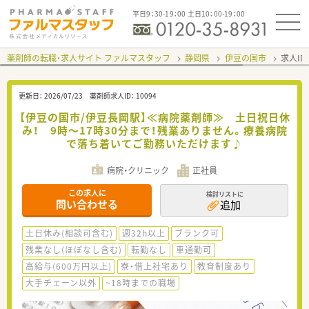
平日9：30-19：00 土日10：00-19：00
薬剤師の転職・求人サイト ファルマスタッフ
静岡県
伊豆の国市
求人ID
更新日：
2026/07/23
薬剤師求人ID：
10094
【伊豆の国市/伊豆長岡駅】≪病院薬剤師≫ 土日祝日休
み！ 9時～17時30分まで！残業ありません。療養病院
で落ち着いてご勤務いただけます♪
病院・クリニック
正社員
この求人に
検討リストに
問い合わせる
追加
土日休み(相談可含む)
週32h以上
ブランク可
残業なし(ほぼなし含む)
転勤なし
車通勤可
高給与(600万円以上)
寮・借上社宅あり
教育制度あり
大手チェーン以外
~18時までの職場