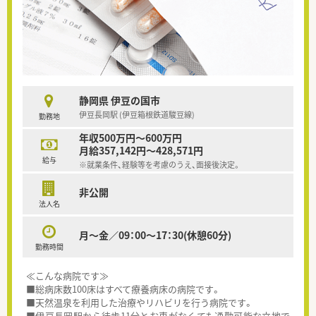
静岡県 伊豆の国市
伊豆長岡駅 (伊豆箱根鉄道駿豆線)
勤務地
年収500万円～600万円
月給357,142円～428,571円
給与
※就業条件、経験等を考慮のうえ、面接後決定。
非公開
法人名
月～金／09：00～17：30(休憩60分)
勤務時間
≪こんな病院です≫
■総病床数100床はすべて療養病床の病院です。
■天然温泉を利用した治療やリハビリを行う病院です。
■伊豆長岡駅から徒歩11分とお車がなくても通勤可能な立地で