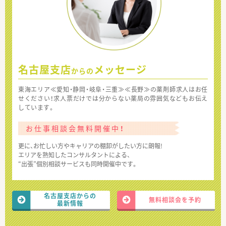
名古屋支店
メッセージ
からの
東海エリア≪愛知・静岡・岐阜・三重≫≪長野≫の薬剤師求人はお任
せください！求人票だけでは分からない薬局の雰囲気などもお伝え
しています。
お仕事相談会無料開催中！
更に、お忙しい方やキャリアの棚卸がしたい方に朗報!
エリアを熟知したコンサルタントによる、
“出張”個別相談サービスも同時開催中です。
名古屋支店からの
無料相談会を予約
最新情報