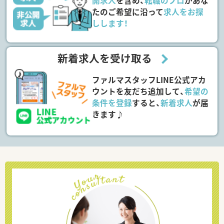
開求人
を含め、
転職のプロ
があな
たのご希望に沿って
求人をお探
しします！
新着求人を受け取る
ファルマスタッフLINE公式アカ
ウントを友だち追加して、
希望の
条件を登録
すると、
新着求人
が届
きます♪