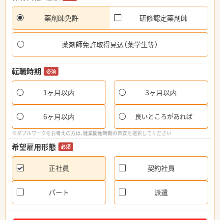
薬剤師免許
研修認定薬剤師
薬剤師免許取得見込（薬学生等）
転職時期
必須
1ヶ月以内
3ヶ月以内
6ヶ月以内
良いところがあれば
※ダブルワークをお考えの方は、就業開始時期の目安を選択してください
希望雇用形態
必須
正社員
契約社員
パート
派遣