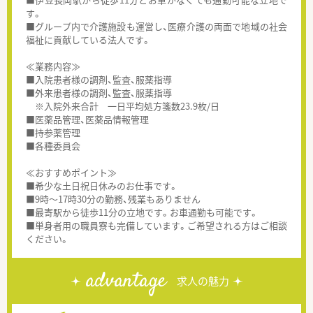
す。
■グループ内で介護施設も運営し、医療介護の両面で地域の社会
福祉に貢献している法人です。
≪業務内容≫
■入院患者様の調剤、監査、服薬指導
■外来患者様の調剤、監査、服薬指導
※入院外来合計 一日平均処方箋数23.9枚/日
■医薬品管理、医薬品情報管理
■持参薬管理
■各種委員会
≪おすすめポイント≫
■希少な土日祝日休みのお仕事です。
■9時～17時30分の勤務、残業もありません
■最寄駅から徒歩11分の立地です。お車通勤も可能です。
■単身者用の職員寮も完備しています。ご希望される方はご相談
ください。
advantage
求人の魅力