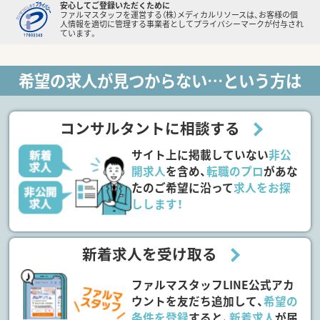
安心してご登録いただくために
ファルマスタッフを運営する（株）メディカルリソースは、お客様の個
人情報を適切に管理する事業者としてプライバシーマークが付与され
ています。
希望の求人が見つからない…という方は
コンサルタントに相談する
サイト上に掲載していない
非公
開求人
を含め、
転職のプロ
があな
たのご希望に沿って
求人をお探
しします！
新着求人を受け取る
ファルマスタッフLINE公式アカ
ウントを友だち追加して、
希望の
条件を登録
すると、
新着求人
が届