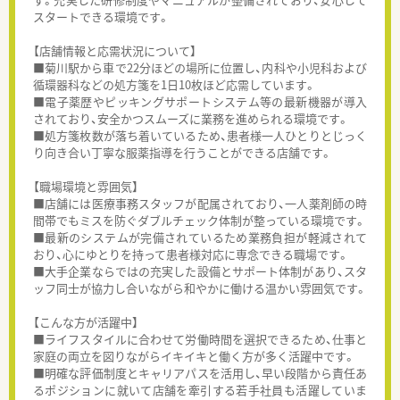
スタートできる環境です。
【店舗情報と応需状況について】
■菊川駅から車で22分ほどの場所に位置し、内科や小児科および
循環器科などの処方箋を1日10枚ほど応需しています。
■電子薬歴やピッキングサポートシステム等の最新機器が導入
されており、安全かつスムーズに業務を進められる環境です。
■処方箋枚数が落ち着いているため、患者様一人ひとりとじっく
り向き合い丁寧な服薬指導を行うことができる店舗です。
【職場環境と雰囲気】
■店舗には医療事務スタッフが配属されており、一人薬剤師の時
間帯でもミスを防ぐダブルチェック体制が整っている環境です。
■最新のシステムが完備されているため業務負担が軽減されて
おり、心にゆとりを持って患者様対応に専念できる職場です。
■大手企業ならではの充実した設備とサポート体制があり、スタ
ッフ同士が協力し合いながら和やかに働ける温かい雰囲気です。
【こんな方が活躍中】
■ライフスタイルに合わせて労働時間を選択できるため、仕事と
家庭の両立を図りながらイキイキと働く方が多く活躍中です。
■明確な評価制度とキャリアパスを活用し、早い段階から責任あ
るポジションに就いて店舗を牽引する若手社員も活躍していま