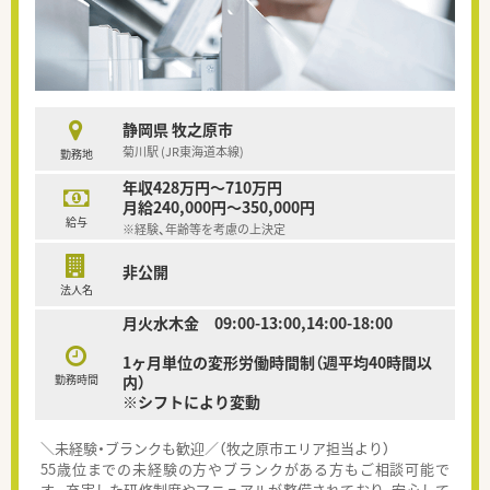
静岡県 牧之原市
菊川駅 (JR東海道本線)
勤務地
年収428万円～710万円
月給240,000円～350,000円
給与
※経験、年齢等を考慮の上決定
非公開
法人名
月火水木金 09:00-13:00,14:00-18:00
1ヶ月単位の変形労働時間制（週平均40時間以
勤務時間
内）
※シフトにより変動
＼未経験・ブランクも歓迎／（牧之原市エリア担当より）
55歳位までの未経験の方やブランクがある方もご相談可能で
す。充実した研修制度やマニュアルが整備されており、安心して