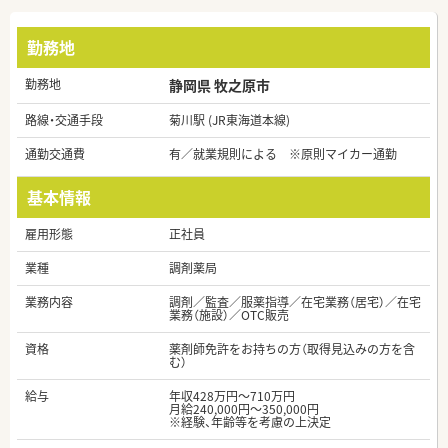
勤務地
勤務地
静岡県 牧之原市
路線・交通手段
菊川駅 (JR東海道本線)
通勤交通費
有／就業規則による ※原則マイカー通勤
基本情報
雇用形態
正社員
業種
調剤薬局
業務内容
調剤／監査／服薬指導／在宅業務（居宅）／在宅
業務（施設）／OTC販売
資格
薬剤師免許をお持ちの方（取得見込みの方を含
む）
給与
年収428万円～710万円
月給240,000円～350,000円
※経験、年齢等を考慮の上決定