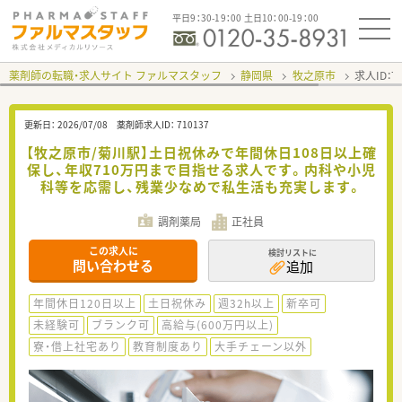
平日9：30-19：00 土日10：00-19：00
薬剤師の転職・求人サイト ファルマスタッフ
静岡県
牧之原市
求人ID：
更新日：
2026/07/08
薬剤師求人ID：
710137
【牧之原市/菊川駅】土日祝休みで年間休日108日以上確
保し、年収710万円まで目指せる求人です。内科や小児
科等を応需し、残業少なめで私生活も充実します。
調剤薬局
正社員
この求人に
検討リストに
問い合わせる
追加
年間休日120日以上
土日祝休み
週32h以上
新卒可
未経験可
ブランク可
高給与(600万円以上)
寮・借上社宅あり
教育制度あり
大手チェーン以外