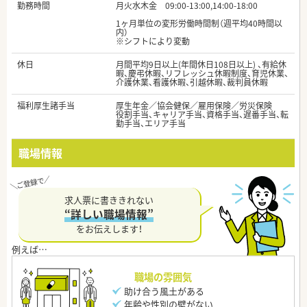
勤務時間
月火水木金 09:00-13:00,14:00-18:00
1ヶ月単位の変形労働時間制（週平均40時間以
内）
※シフトにより変動
休日
月間平均9日以上(年間休日108日以上) 、有給休
暇、慶弔休暇、リフレッシュ休暇制度、育児休業、
介護休業、看護休暇、引越休暇、裁判員休暇
福利厚生諸手当
厚生年金／協会健保／雇用保険／労災保険
役割手当、キャリア手当、資格手当、遅番手当、転
勤手当、エリア手当
職場情報
求人票に書ききれない
“詳しい職場情報”
をお伝えします！
職場の雰囲気
助け合う風土がある
年齢や性別の壁がない