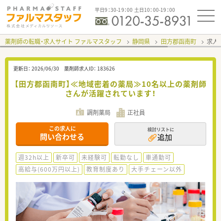
平日9：30-19：00 土日10：00-19：00
薬剤師の転職・求人サイト ファルマスタッフ
静岡県
田方郡函南町
求人I
更新日：
2026/06/30
薬剤師求人ID：
183626
【田方郡函南町】≪地域密着の薬局≫10名以上の薬剤師
さんが活躍されています！
調剤薬局
正社員
この求人に
検討リストに
問い合わせる
追加
週32h以上
新卒可
未経験可
転勤なし
車通勤可
高給与(600万円以上)
教育制度あり
大手チェーン以外