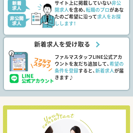
サイト上に掲載していない
非公
開求人
を含め、
転職のプロ
があな
たのご希望に沿って
求人をお探
しします！
新着求人を受け取る
ファルマスタッフLINE公式アカ
ウントを友だち追加して、
希望の
条件を登録
すると、
新着求人
が届
きます♪