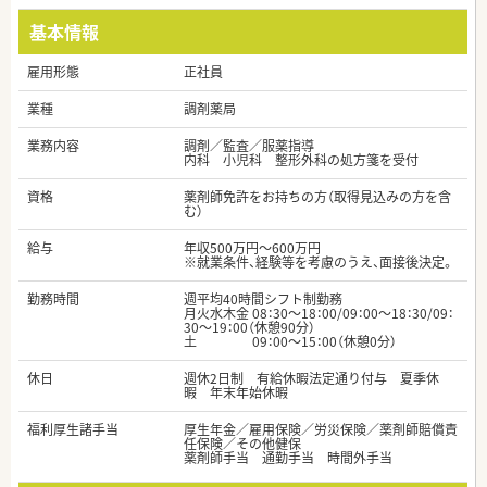
基本情報
雇用形態
正社員
業種
調剤薬局
業務内容
調剤／監査／服薬指導
内科 小児科 整形外科の処方箋を受付
資格
薬剤師免許をお持ちの方（取得見込みの方を含
む）
給与
年収500万円～600万円
※就業条件、経験等を考慮のうえ、面接後決定。
勤務時間
週平均40時間シフト制勤務
月火水木金 08：30～18：00/09：00～18：30/09：
30～19：00（休憩90分）
土 09：00～15：00（休憩0分）
休日
週休2日制 有給休暇法定通り付与 夏季休
暇 年末年始休暇
福利厚生諸手当
厚生年金／雇用保険／労災保険／薬剤師賠償責
任保険／その他健保
薬剤師手当 通勤手当 時間外手当