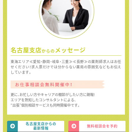
名古屋支店
メッセージ
からの
東海エリア≪愛知・静岡・岐阜・三重≫≪長野≫の薬剤師求人はお任
せください！求人票だけでは分からない薬局の雰囲気などもお伝え
しています。
お仕事相談会無料開催中！
更に、お忙しい方やキャリアの棚卸がしたい方に朗報!
エリアを熟知したコンサルタントによる、
“出張”個別相談サービスも同時開催中です。
名古屋支店からの
無料相談会を予約
最新情報