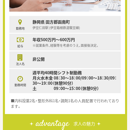
静岡県 田方郡函南町
伊豆仁田駅 (伊豆箱根鉄道駿豆線)
勤務地
年収500万円～600万円
※就業条件、経験等を考慮のうえ、面接後決定。
給与
非公開
法人名
週平均40時間シフト制勤務
月火水木金 08：30～18：00/09：00～18：30/09：
30～19：00（休憩90分）
勤務時間
土 09：00～15：00（休憩0分）
■内科投薬2名・整形外科1名・調剤1名の人員配置で行われており
ます。
advantage
求人の魅力