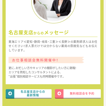
名古屋支店
メッセージ
からの
東海エリア≪愛知・静岡・岐阜・三重≫≪長野≫の薬剤師求人はお任
せください！求人票だけでは分からない薬局の雰囲気などもお伝え
しています。
お仕事相談会無料開催中！
更に、お忙しい方やキャリアの棚卸がしたい方に朗報!
エリアを熟知したコンサルタントによる、
“出張”個別相談サービスも同時開催中です。
名古屋支店からの
無料相談会を予約
最新情報