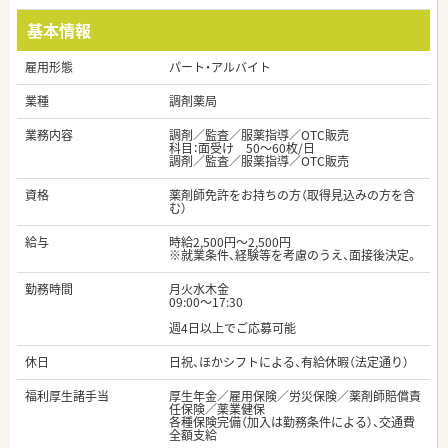
基本情報
雇用形態
パート・アルバイト
業種
調剤薬局
業務内容
調剤／監査／服薬指導／OTC販売
科目：面受け 50～60枚/日
調剤／監査／服薬指導／OTC販売
資格
薬剤師免許をお持ちの方（取得見込みの方を含
む）
給与
時給2,500円～2,500円
※就業条件、経験等を考慮のうえ、面接後決定。
勤務時間
月火水木金
09:00～17:30
週4日以上でご応募可能
休日
日祝、ほかシフトによる、有給休暇（法定通り）
福利厚生諸手当
厚生年金／雇用保険／労災保険／薬剤師賠償責
任保険／薬業健保
各種保険完備（加入は勤務条件による）、交通費
全額支給