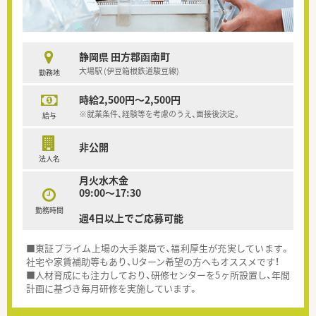
静岡県 田方郡函南町
大場駅 (伊豆箱根鉄道駿豆線)
勤務地
時給2,500円～2,500円
※就業条件、経験等を考慮のうえ、面接後決定。
給与
非公開
法人名
月火水木金
09:00～17:30
勤務時間
週4日以上でご応募可能
■東証プライム上場の大手薬局で、福利厚生が充実しています。
社宅や家賃補助等もあり、Uターン希望の方へもオススメです！
■人材育成にも注力しており、研修センターを5ヶ所設置し、年間
計画に基づき毎月研修を実施しています。