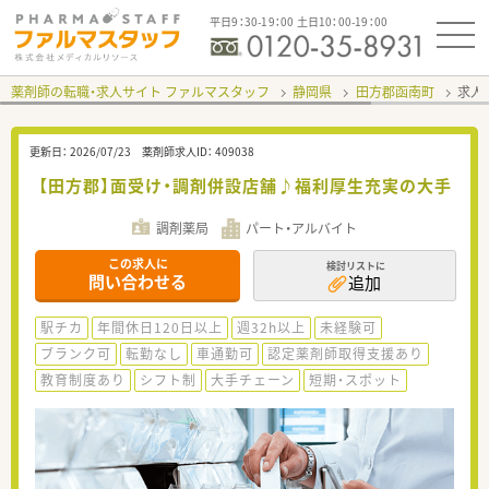
平日9：30-19：00 土日10：00-19：00
薬剤師の転職・求人サイト ファルマスタッフ
静岡県
田方郡函南町
求人I
更新日：
2026/07/23
薬剤師求人ID：
409038
【田方郡】面受け・調剤併設店舗♪福利厚生充実の大手
調剤薬局
パート・アルバイト
この求人に
検討リストに
問い合わせる
追加
駅チカ
年間休日120日以上
週32h以上
未経験可
ブランク可
転勤なし
車通勤可
認定薬剤師取得支援あり
教育制度あり
シフト制
大手チェーン
短期・スポット