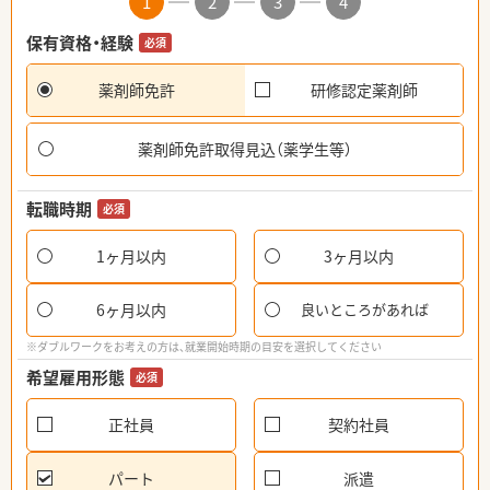
1
2
3
4
保有資格・経験
必須
薬剤師免許
研修認定薬剤師
薬剤師免許取得見込（薬学生等）
転職時期
必須
1ヶ月以内
3ヶ月以内
6ヶ月以内
良いところがあれば
※ダブルワークをお考えの方は、就業開始時期の目安を選択してください
希望雇用形態
必須
正社員
契約社員
パート
派遣