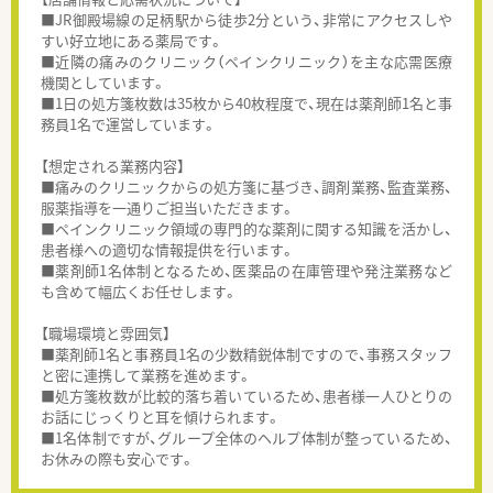
■JR御殿場線の足柄駅から徒歩2分という、非常にアクセスしや
すい好立地にある薬局です。
■近隣の痛みのクリニック（ペインクリニック）を主な応需医療
機関としています。
■1日の処方箋枚数は35枚から40枚程度で、現在は薬剤師1名と事
務員1名で運営しています。
【想定される業務内容】
■痛みのクリニックからの処方箋に基づき、調剤業務、監査業務、
服薬指導を一通りご担当いただきます。
■ペインクリニック領域の専門的な薬剤に関する知識を活かし、
患者様への適切な情報提供を行います。
■薬剤師1名体制となるため、医薬品の在庫管理や発注業務など
も含めて幅広くお任せします。
【職場環境と雰囲気】
■薬剤師1名と事務員1名の少数精鋭体制ですので、事務スタッフ
と密に連携して業務を進めます。
■処方箋枚数が比較的落ち着いているため、患者様一人ひとりの
お話にじっくりと耳を傾けられます。
■1名体制ですが、グループ全体のヘルプ体制が整っているため、
お休みの際も安心です。