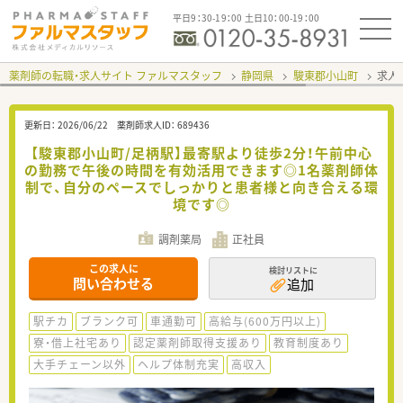
平日9：30-19：00 土日10：00-19：00
薬剤師の転職・求人サイト ファルマスタッフ
静岡県
駿東郡小山町
求人I
更新日：
2026/06/22
薬剤師求人ID：
689436
【駿東郡小山町/足柄駅】最寄駅より徒歩2分！午前中心
の勤務で午後の時間を有効活用できます◎1名薬剤師体
制で、自分のペースでしっかりと患者様と向き合える環
境です◎
調剤薬局
正社員
この求人に
検討リストに
問い合わせる
追加
駅チカ
ブランク可
車通勤可
高給与(600万円以上)
寮・借上社宅あり
認定薬剤師取得支援あり
教育制度あり
大手チェーン以外
ヘルプ体制充実
高収入