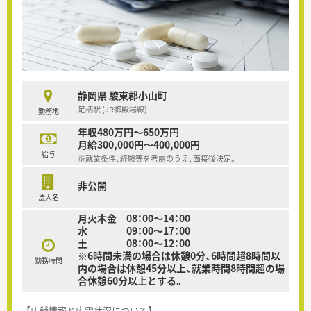
静岡県 駿東郡小山町
足柄駅 (JR御殿場線)
勤務地
年収480万円～650万円
月給300,000円～400,000円
給与
※就業条件、経験等を考慮のうえ、面接後決定。
非公開
法人名
月火木金 08：00～14：00
水 09：00～17：00
土 08：00～12：00
※6時間未満の場合は休憩0分、6時間超8時間以
勤務時間
内の場合は休憩45分以上、就業時間8時間超の場
合休憩60分以上とする。
【店舗情報と応需状況について】