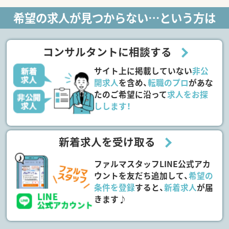
希望の求人が見つからない…という方は
コンサルタントに相談する
サイト上に掲載していない
非公
開求人
を含め、
転職のプロ
があな
たのご希望に沿って
求人をお探
しします！
新着求人を受け取る
ファルマスタッフLINE公式アカ
ウントを友だち追加して、
希望の
条件を登録
すると、
新着求人
が届
きます♪