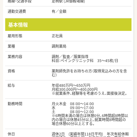
路線・交通手段
足柄駅 (JR御殿場線)
通勤交通費
有／全額
基本情報
雇用形態
正社員
業種
調剤薬局
業務内容
調剤／監査／服薬指導
科目：ペインクリニック科 35～45枚/日
資格
薬剤師免許をお持ちの方（取得見込みの方を含
む）
給与
年収480万円～650万円
月給300,000円～400,000円
※就業条件、経験等を考慮のうえ、面接後決定。
勤務時間
月火木金 08：00～14：00
水 09：00～17：00
土 08：00～12：00
※6時間未満の場合は休憩0分、6時間超8時間以
内の場合は休憩45分以上、就業時間8時間超の
場合休憩60分以上とする。
休日
週休2日 (実績年間118日平均) 年次有給休暇