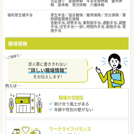
法定通り 夏期休暇 年末年始休暇 慶弔休
暇 産休暇 育児休暇 介護休暇
福利厚生諸手当
厚生年金／協会健保／雇用保険／労災保険／薬
剤師賠償責任保険
皆勤手当、研修手当、薬剤師手当、通勤手当、調整
手当、住宅手当（一部）、時間外手当、勤勉手当、管
理手当
職場情報
求人票に書ききれない
“詳しい職場情報”
をお伝えします！
職場の雰囲気
助け合う風土がある
年齢や性別の壁がない
ワークライフバランス