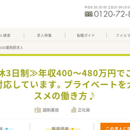
平日9：30-19：00 土日10：00-19：
人検索
求人特集
転職ガイド
ファル
270の薬剤師求人
休3日制≫年収400～480万円
対応しています。プライベートを
スメの働き方♪
調剤薬局
正社員
報
職場情報
この求人に