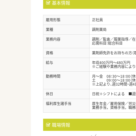
基本情報
雇用形態
正社員
業種
調剤薬局
業務内容
調剤／監査／服薬指導／在
応需科目：総合科目
資格
薬剤師免許をお持ちの方（
給与
年収400万円～480万円
※ご経験や業務内容により
勤務時間
月～金 08：30～18：00（
土 09：00～18：00（休
※上記より、週32時間・週
休日
日祝＋シフトによる ■週
福利厚生諸手当
厚生年金／雇用保険／労災
業務手当，資格手当，職務
職場情報