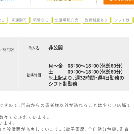
なし
車通勤可
積雪なし
生活環境充実
教育制度あり
シフト制
非公開
法人名
)／徳島駅
月～金 08：30～18：00（休憩60分）
土 09：00～18：00（休憩60分）
勤務時間
※上記より、週32時間・週4日勤務の
シフト制勤務
ですので、門前からの患者様以外が訪れることは少ない店舗で
数々であふれています。
います。
数と設備面が充実しています。（電子薬歴、全自動分包機、監査