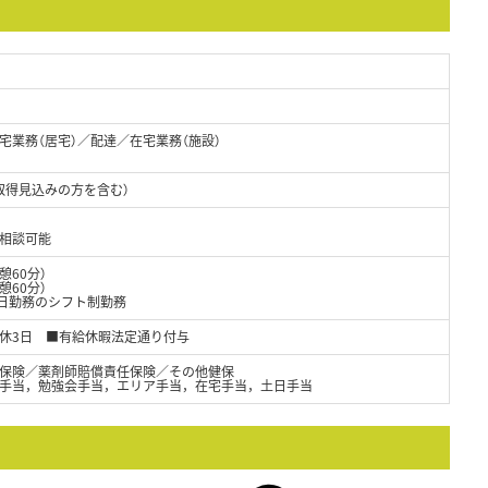
宅業務（居宅）／配達／在宅業務（施設）
取得見込みの方を含む）
相談可能
休憩60分）
憩60分）
4日勤務のシフト制勤務
休3日 ■有給休暇法定通り付与
保険／薬剤師賠償責任保険／その他健保
手当，勉強会手当，エリア手当，在宅手当，土日手当