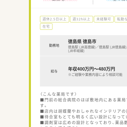
週休2.5日以上
週32h以上
未経験可
転勤
在宅
徳島県 徳島市
勤務地
徳島駅 (JR高徳線)／徳島駅 (JR徳島線
(JR牟岐線)
年収400万円～480万円
給与
※ご経験や業務内容により相談可能
〈こんな薬局です〉
■門前の総合病院のほぼ敷地内にある薬局
す。
■店内は胡蝶蘭やおしゃれなインテリアの
■待合室もとても明るく広い設計になって
■調剤室は広めの設計となっており、薬品