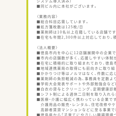
システム導入済み）
■同ビル内に本社がございます。
〈業務内容〉
■総合科目応需しています。
■処方箋枚数は125枚/日
■薬剤師は10名以上在籍している店舗です
■在宅も年間2,300件以上対応しており
〈法人概要〉
■徳島市内を中心に12店舗展開中の企業で
■市内の店舗数が多く、応援しやすい体制
■在宅に積極的に取り組まれており、徳島
■地域連携薬局の取得にも前向きに取り組
■かかりつけ等はノルマはなく、件数に応
■薬剤師の負担軽減の為、事務員を定数よ
■学術大会発表サポートや外部勉強会など
■白衣の貸与とクリーニング、定期健康診
■シフト制による週休二日制を取り入れら
■医療・介護に幅広く携わっている企業で
介護用品の販売・レンタル、住宅改修やケ
高齢者賃貸マンションなどに至る事業で
■徳島県から「子育てにやさしい職場環境