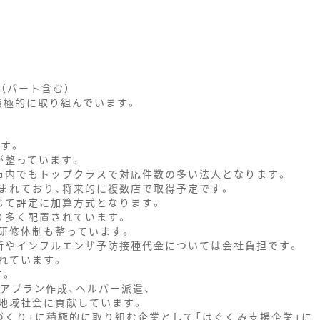
（パート含む）
、積極的に取り組んでいます。
す。
が整っています。
市内でもトップクラスで対応件数の多い法人となります。
まれており、将来的に複数店で取得予定です。
じて評定に加算方式となります。
り多く配置されています。
研修体制も整っています。
断やインフルエンザ予防接種代金については会社負担です。
れています。
す。
アプラン作成、ヘルパー派遣、
地域社会に貢献しています。
づくり」に積極的に取り組む企業として「はぐくみ支援企業」に