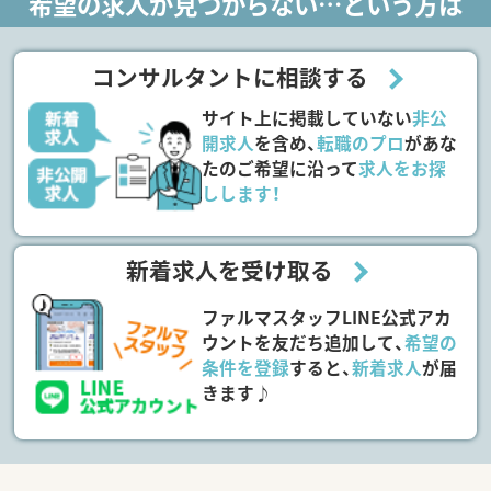
希望の求人が見つからない…という方は
コンサルタントに相談する
サイト上に掲載していない
非公
開求人
を含め、
転職のプロ
があな
たのご希望に沿って
求人をお探
しします！
新着求人を受け取る
ファルマスタッフLINE公式アカ
ウントを友だち追加して、
希望の
条件を登録
すると、
新着求人
が届
きます♪