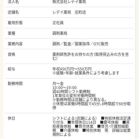
法人名
株式会社レデイ薬局
店舗名
レデイ薬局 庄町店
雇用形態
正社員
業種
調剤薬局
業務内容
調剤／監査／服薬指導／OTC販売
資格
薬剤師免許をお持ちの方（取得見込みの方を含
む）
給与
年収450万円～550万円
※経験・年齢・就業条件により考慮します
勤務時間
月～金
10：00～19：00
週40時間シフト勤務制
1年単位の変形労働時間制
※勤務時間は店舗により異なる。
※休憩は実働6時間超で45分、8時間超で60分取
得
休日
シフトによる（店舗による） ■有給休暇法定通
り付与 ■年間休日114日 ■慶弔休暇 ■産
前産後休暇 ■育児休業 ■育児・介護短縮勤
務 ■介護休暇 ■特別休暇 等 詳細は就業
規則による