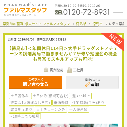
平日9：30-19：00 土日10：00-19：00
薬剤師の転職・求人サイト ファルマスタッフ
徳島県
徳島市
レデイ薬局
更新日：
2026/08/04
薬剤師求人ID：
693985
【徳島市】＜年間休日114日＞大手ドラッグストアチェ
ーンの調剤薬局で働きませんか？研修や勉強会の機会
も豊富でスキルアップも可能！
調剤薬局
正社員
この求人に
検討リストに
問い合わせる
追加
土日祝休み
土日休み(相談可含む)
週32h以上
残業なし(ほぼなし含む)
車通勤可
住宅補助(手当)あり
教育制度あり
大手チェーン以外
一人薬剤師
~18時までの職場