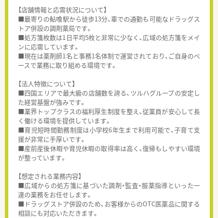
【店舗情報と応需状況について】
■最寄りの鮎喰駅から徒歩13分、車での通勤も可能なドラッグス
トア併設の調剤薬局です。
■処方箋枚数は1日平均5枚と非常に少なく、広域の処方箋をメイ
ンに応需しています。
■現在は薬剤師1名と事務1名体制で運営されており、ご自身のペ
ースで業務に取り組める環境です。
【法人特徴について】
■四国エリアで最大級の店舗数を誇る、ツルハグループの安定し
た経営基盤が強みです。
■業界トップクラスの福利厚生制度を整え、従業員が安心して長
く働ける環境を提供しています。
■育児短時間勤務制度は小学校6年生まで利用可能で、子育て支
援が非常に手厚いです。
■産前産後休暇や育児休暇の取得率は高く、復帰もしやすい環境
が整っています。
【想定される業務内容】
■広域からの処方箋に基づいた調剤・監査・服薬指導といった一
連の業務をお任せします。
■ドラッグストア併設のため、お客様からのOTC医薬品に関する
相談にも対応いただきます。