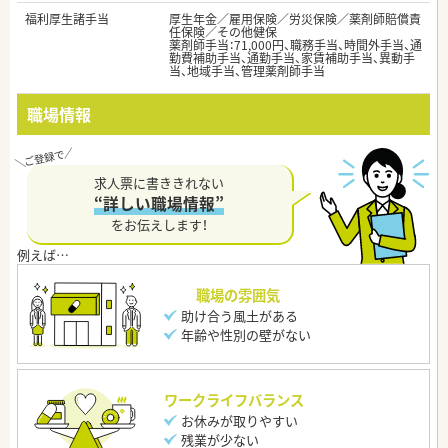
福利厚生諸手当
厚生年金／雇用保険／労災保険／薬剤師賠償責
任保険／その他健保
薬剤師手当：71,000円、職務手当、時間外手当、通
勤費補助手当、通勤手当、家賃補助手当、異動手
当、地域手当、管理薬剤師手当
職場情報
求人票に書ききれない
“詳しい職場情報”
をお伝えします！
職場の雰囲気
助け合う風土がある
年齢や性別の壁がない
ワークライフバランス
お休みが取りやすい
残業が少ない