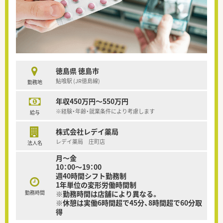
徳島県 徳島市
鮎喰駅 (JR徳島線)
勤務地
年収450万円～550万円
※経験・年齢・就業条件により考慮します
給与
株式会社レデイ薬局
レデイ薬局 庄町店
法人名
月～金
10：00～19：00
週40時間シフト勤務制
1年単位の変形労働時間制
勤務時間
※勤務時間は店舗により異なる。
※休憩は実働6時間超で45分、8時間超で60分取
得