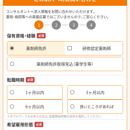
コンサルタントへ求人情報をお問い合わせいただけます。
薬局・病院等への直接応募ではございませんので、ご安心ください。
1
2
3
4
保有資格・経験
必須
薬剤師免許
研修認定薬剤師
薬剤師免許取得見込（薬学生等）
転職時期
必須
1ヶ月以内
3ヶ月以内
6ヶ月以内
良いところがあれば
※ダブルワークをお考えの方は、就業開始時期の目安を選択してください
希望雇用形態
必須