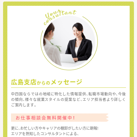
広島支店
メッセージ
からの
中四国ならではの地域に特化した情報提供、転職市場動向や、今後
の傾向、様々な就業スタイルの提案など、エリア担当者より詳しく
ご案内します。
お仕事相談会無料開催中！
更に、お忙しい方やキャリアの棚卸がしたい方に朗報!
エリアを熟知したコンサルタントによる、