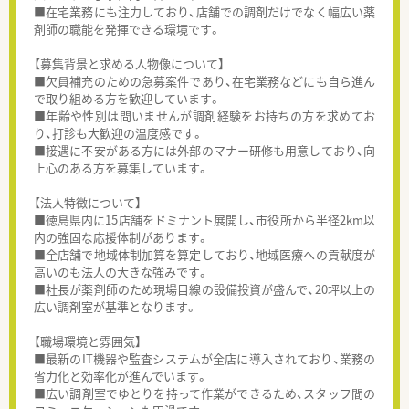
■在宅業務にも注力しており、店舗での調剤だけでなく幅広い薬
剤師の職能を発揮できる環境です。
【募集背景と求める人物像について】
■欠員補充のための急募案件であり、在宅業務などにも自ら進ん
で取り組める方を歓迎しています。
■年齢や性別は問いませんが調剤経験をお持ちの方を求めてお
り、打診も大歓迎の温度感です。
■接遇に不安がある方には外部のマナー研修も用意しており、向
上心のある方を募集しています。
【法人特徴について】
■徳島県内に15店舗をドミナント展開し、市役所から半径2km以
内の強固な応援体制があります。
■全店舗で地域体制加算を算定しており、地域医療への貢献度が
高いのも法人の大きな強みです。
■社長が薬剤師のため現場目線の設備投資が盛んで、20坪以上の
広い調剤室が基準となります。
【職場環境と雰囲気】
■最新のIT機器や監査システムが全店に導入されており、業務の
省力化と効率化が進んでいます。
■広い調剤室でゆとりを持って作業ができるため、スタッフ間の