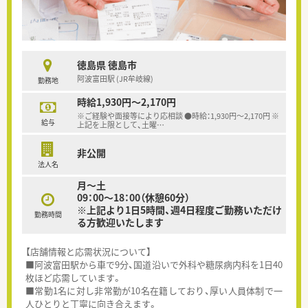
徳島県 徳島市
阿波富田駅 (JR牟岐線)
勤務地
時給1,930円～2,170円
※ご経験や面接等により応相談 ●時給：1,930円〜2,170円 ※
給与
上記を上限として、土曜
…
非公開
法人名
月～土
09：00～18：00（休憩60分）
※上記より1日5時間、週4日程度ご勤務いただけ
勤務時間
る方歓迎いたします
【店舗情報と応需状況について】
■阿波富田駅から車で9分、国道沿いで外科や糖尿病内科を1日40
枚ほど応需しています。
■常勤1名に対し非常勤が10名在籍しており、厚い人員体制で一
人ひとりと丁寧に向き合えます。