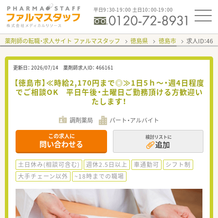
平日9：30-19：00 土日10：00-19：00
薬剤師の転職・求人サイト ファルマスタッフ
徳島県
徳島市
求人ID：46
更新日：
2026/07/14
薬剤師求人ID：
466161
【徳島市】≪時給2,170円まで◎≫1日5ｈ～・週4日程度
でご相談OK 平日午後・土曜日ご勤務頂ける方歓迎い
たします！
調剤薬局
パート・アルバイト
この求人に
検討リストに
問い合わせる
追加
土日休み(相談可含む)
週休2.5日以上
車通勤可
シフト制
大手チェーン以外
~18時までの職場