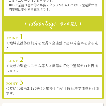
コミュニケーションも円滑です。
■レジ業務は基本的に事務スタッフが担当しており、薬剤師が専
門業務に集中できる環境です。
advantage
求人の魅力
＜地域支援体制加算を取得＞全店舗で高い算定率を誇る法
人
＜最新の監査システム導入＞機器のIT化で過誤ゼロを目指
します。
＜時給は最高2,170円！＞応援手当や土曜勤務で加算も可能
です。