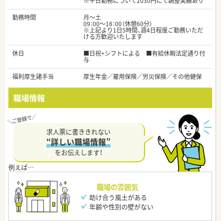
※平日勤務について2030円にて調整実績あり
勤務時間
月～土
09：00～18：00（休憩60分）
※上記より1日5時間、週4日程度ご勤務いただ
ける方歓迎いたします
休日
■日祝+シフトによる ■有給休暇法定通り付
与
福利厚生諸手当
厚生年金／雇用保険／労災保険／その他健保
職場情報
求人票に書ききれない
“詳しい職場情報”
をお伝えします！
職場の雰囲気
助け合う風土がある
年齢や性別の壁がない