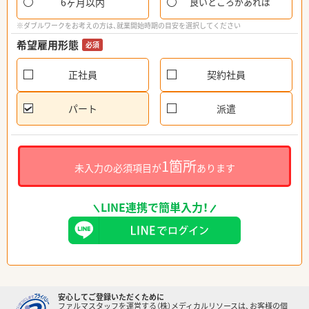
6ヶ月以内
良いところがあれば
※ダブルワークをお考えの方は、就業開始時期の目安を選択してください
希望雇用形態
必須
正社員
契約社員
パート
派遣
1箇所
未入力の必須項目が
あります
LINE連携で簡単入力！
安心してご登録いただくために
ファルマスタッフを運営する（株）メディカルリソースは、お客様の個