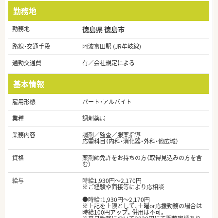
勤務地
勤務地
徳島県 徳島市
路線・交通手段
阿波富田駅 (JR牟岐線)
通勤交通費
有／会社規定による
基本情報
雇用形態
パート・アルバイト
業種
調剤薬局
業務内容
調剤／監査／服薬指導
応需科目（内科・消化器・外科・他広域）
資格
薬剤師免許をお持ちの方（取得見込みの方を含
む）
給与
時給1,930円～2,170円
※ご経験や面接等により応相談
●時給：1,930円〜2,170円
※上記を上限として、土曜or応援勤務の場合は
時給100円アップ。併用は不可。