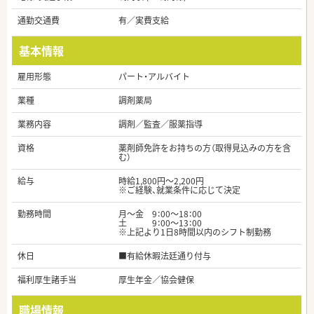
通勤交通費
有／実費支給
基本情報
雇用形態
パート・アルバイト
業種
調剤薬局
業務内容
調剤／監査／服薬指導
資格
薬剤師免許をお持ちの方（取得見込みの方を含
む）
給与
時給1,800円～2,200円
※ご経験、就業条件に応じて決定
勤務時間
月～金 9：00～18：00
土 9：00～13：00
※上記より1日8時間以内のシフト制勤務
休日
■有給休暇法廷通り付与
福利厚生諸手当
厚生年金／協会健保
職場情報