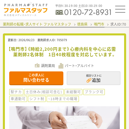
平日9：30-19：00 土日10：00-19：00
薬剤師の転職・求人サイト ファルマスタッフ
徳島県
鳴門市
求人ID：70
更新日：
2026/06/23
薬剤師求人ID：
705079
【鳴門市】《時給2,200円まで》心療内科を中心に応需
薬剤師2名体制 1日40枚程度を対応しています。
調剤薬局
パート・アルバイト
この求人に
検討リストに
問い合わせる
追加
駅チカ
土日休み(相談可含む)
未経験可
ブランク可
車通勤可
シフト制
~18時までの職場