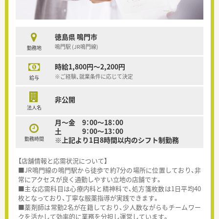
徳島県 鳴門市
鳴門駅 (JR鳴門線)
勤務地
時給1,800円～2,200円
※ご経験、就業条件に応じて決定
給与
非公開
法人名
月～金 9：00～18：00
土 9：00～13：00
勤務時間
※上記より1日8時間以内のシフト制勤務
【店舗情報と応需状況について】
■JR鳴門線の鳴門駅から徒歩で約7分の場所に位置しており、非
常にアクセスが良く通勤しやすい立地の店舗です。
■主な応需科目は心療内科と精神科で、処方箋枚数は1日平均40
枚となっており、丁寧な服薬指導が実践できます。
■薬剤師は常勤2名が在籍しており、少人数ながらもチームワー
クを活かして効率的に業務を分担し運営しています。