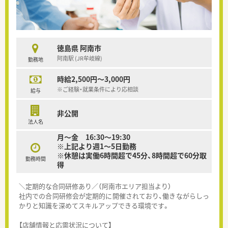
徳島県 阿南市
阿南駅 (JR牟岐線)
勤務地
時給2,500円～3,000円
※ご経験・就業条件により応相談
給与
非公開
法人名
月～金 16:30～19:30
※上記より週1～5日勤務
※休憩は実働6時間超で45分、8時間超で60分取
勤務時間
得
＼定期的な合同研修あり／（阿南市エリア担当より）
社内での合同研修会が定期的に開催されており、働きながらしっ
かりと知識を深めてスキルアップできる環境です。
【店舗情報と応需状況について】