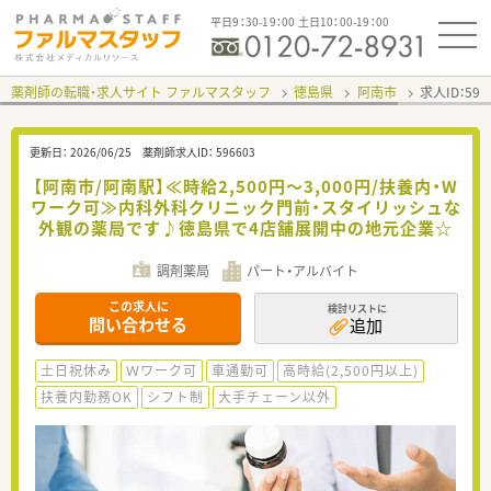
平日9：30-19：00 土日10：00-19：00
薬剤師の転職・求人サイト ファルマスタッフ
徳島県
阿南市
求人ID：59
更新日：
2026/06/25
薬剤師求人ID：
596603
【阿南市/阿南駅】≪時給2,500円～3,000円/扶養内・W
ワーク可≫内科外科クリニック門前・スタイリッシュな
外観の薬局です♪徳島県で4店舗展開中の地元企業☆
調剤薬局
パート・アルバイト
この求人に
検討リストに
問い合わせる
追加
土日祝休み
Ｗワーク可
車通勤可
高時給(2,500円以上)
扶養内勤務OK
シフト制
大手チェーン以外