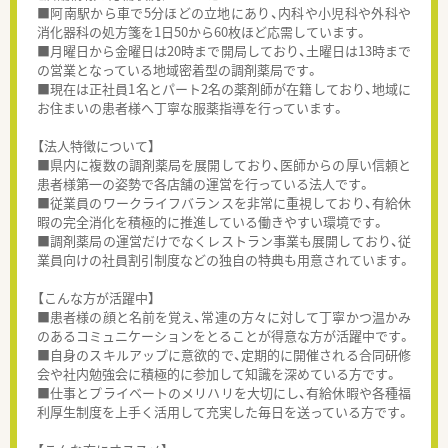
■阿南駅から車で5分ほどの立地にあり、内科や小児科や外科や
消化器科の処方箋を1日50から60枚ほど応需しています。
■月曜日から金曜日は20時まで開局しており、土曜日は13時まで
の営業となっている地域密着型の調剤薬局です。
■現在は正社員1名とパート2名の薬剤師が在籍しており、地域に
お住まいの患者様へ丁寧な服薬指導を行っています。
【法人特徴について】
■県内に複数の調剤薬局を展開しており、医師からの厚い信頼と
患者様第一の姿勢で各店舗の運営を行っている法人です。
■従業員のワークライフバランスを非常に重視しており、有給休
暇の完全消化を積極的に推進している働きやすい環境です。
■調剤薬局の運営だけでなくレストラン事業も展開しており、従
業員向けの社員割引制度などの独自の特典も用意されています。
【こんな方が活躍中】
■患者様の顔と名前を覚え、常連の方々に対して丁寧かつ温かみ
のあるコミュニケーションをとることが得意な方が活躍中です。
■自身のスキルアップに意欲的で、定期的に開催される合同研修
会や社内勉強会に積極的に参加して知識を深めている方です。
■仕事とプライベートのメリハリを大切にし、有給休暇や各種福
利厚生制度を上手く活用して充実した毎日を送っている方です。