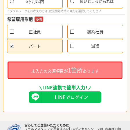
6ヶ月以内
良いところがあれば
※ダブルワークをお考えの方は、就業開始時期の目安を選択してください
希望雇用形態
必須
正社員
契約社員
パート
派遣
1箇所
未入力の必須項目が
あります
LINE連携で簡単入力！
安心してご登録いただくために
ファルマスタッフを運営する（株）メディカルリソースは、お客様の個