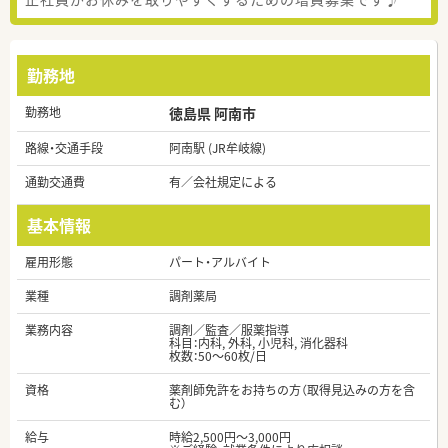
勤務地
勤務地
徳島県 阿南市
路線・交通手段
阿南駅 (JR牟岐線)
通勤交通費
有／会社規定による
基本情報
雇用形態
パート・アルバイト
業種
調剤薬局
業務内容
調剤／監査／服薬指導
科目：内科, 外科, 小児科, 消化器科
枚数：50～60枚/日
資格
薬剤師免許をお持ちの方（取得見込みの方を含
む）
給与
時給2,500円～3,000円