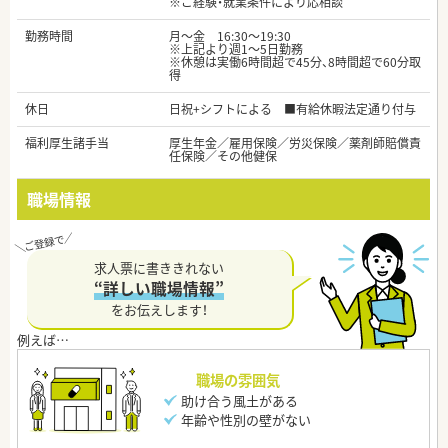
※ご経験・就業条件により応相談
勤務時間
月～金 16:30～19:30
※上記より週1～5日勤務
※休憩は実働6時間超で45分、8時間超で60分取
得
休日
日祝+シフトによる ■有給休暇法定通り付与
福利厚生諸手当
厚生年金／雇用保険／労災保険／薬剤師賠償責
任保険／その他健保
職場情報
求人票に書ききれない
“詳しい職場情報”
をお伝えします！
職場の雰囲気
助け合う風土がある
年齢や性別の壁がない