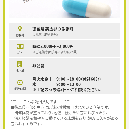
徳島県 美馬郡つるぎ町
貞光駅 (JR徳島線)
勤務地
時給2,000円～2,000円
※ご経験や面接等により応相談
給与
非公開
法人名
月火水金土 9：00～18：00（休憩60分）
木 9：00～13：00
勤務時間
※上記のうち週3日～ご相談ください。
*** こんな調剤薬局です ***
■徳島県西部を中心に店舗を複数展開されている企業です。
研修体制が整っており、勉強し続けたい方にもぴったり。
漢方相談も積極的に受けている店舗もあり、漢方に興味がある
方もおすすめです。