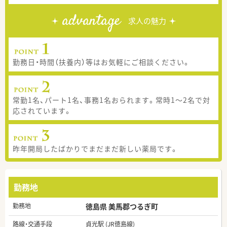
advantage
求人の魅力
勤務日・時間（扶養内）等はお気軽にご相談ください。
常勤1名、パート1名、事務1名おられます。常時1～2名で対
応されています。
昨年開局したばかりでまだまだ新しい薬局です。
勤務地
勤務地
徳島県 美馬郡つるぎ町
路線・交通手段
貞光駅 (JR徳島線)