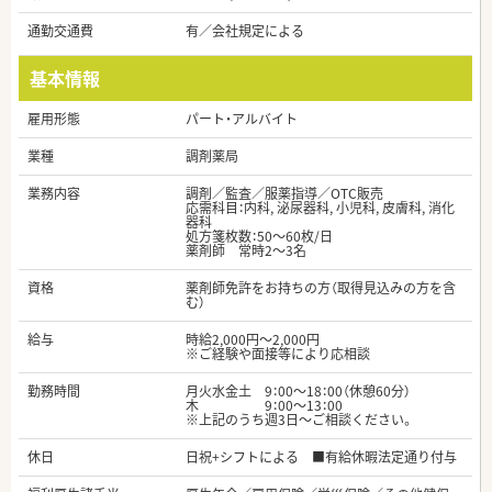
通勤交通費
有／会社規定による
基本情報
雇用形態
パート・アルバイト
業種
調剤薬局
業務内容
調剤／監査／服薬指導／OTC販売
応需科目：内科, 泌尿器科, 小児科, 皮膚科, 消化
器科
処方箋枚数：50～60枚/日
薬剤師 常時2～3名
資格
薬剤師免許をお持ちの方（取得見込みの方を含
む）
給与
時給2,000円～2,000円
※ご経験や面接等により応相談
勤務時間
月火水金土 9：00～18：00（休憩60分）
木 9：00～13：00
※上記のうち週3日～ご相談ください。
休日
日祝+シフトによる ■有給休暇法定通り付与