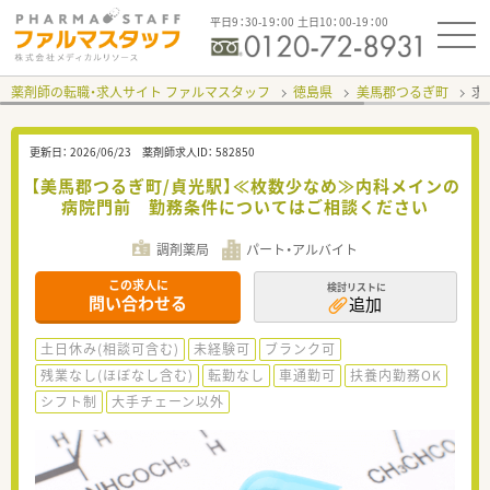
平日9：30-19：00 土日10：00-19：00
薬剤師の転職・求人サイト ファルマスタッフ
徳島県
美馬郡つるぎ町
求
更新日：
2026/06/23
薬剤師求人ID：
582850
【美馬郡つるぎ町/貞光駅】≪枚数少なめ≫内科メインの
病院門前 勤務条件についてはご相談ください
調剤薬局
パート・アルバイト
この求人に
検討リストに
問い合わせる
追加
土日休み(相談可含む)
未経験可
ブランク可
残業なし(ほぼなし含む)
転勤なし
車通勤可
扶養内勤務OK
シフト制
大手チェーン以外