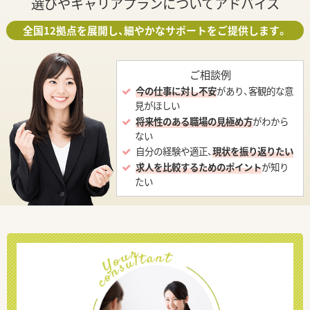
選びやキャリアプランについてアドバイス
全国12拠点を展開し、細やかなサポートをご提供します。
ご相談例
今の仕事に対し不安
があり、客観的な意
見がほしい
将来性のある職場の見極め方
がわから
ない
自分の経験や適正、
現状を振り返りたい
求人を比較するためのポイント
が知り
たい