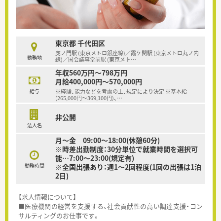
東京都 千代田区
虎ノ門駅 (東京メトロ銀座線)／霞ケ関駅 (東京メトロ丸ノ内
勤務地
線)／国会議事堂前駅 (東京メト
…
年収560万円～798万円
月給400,000円～570,000円
給与
※経験、能力などを考慮の上、規定により決定 ※基本給
(265,000円～369,100円)、
…
非公開
法人名
月～金 09:00～18:00(休憩60分)
※時差出勤制度：30分単位で就業時間を選択可
能…7:00～23:00(規定有)
勤務時間
※全国出張あり：週1～2回程度(1回の出張は1泊
2日)
【求人情報について】
■医療機関の経営を支援する、社会貢献性の高い調達支援・コン
サルティングのお仕事です。