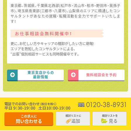
東京都、茨城県、千葉県北西部(松戸市・流山市・柏市・野田市・我孫子
市)、埼玉県南東部(三郷市・八潮市)、山梨県のエリアに精通したコン
サルタントがあなたの就職・転職活動を全力でサポートいたしま
す！
お仕事相談会無料開催中！
更に、お忙しい方やキャリアの棚卸がしたい方に朗報!
エリアを熟知したコンサルタントによる、
“出張”個別相談サービスも同時開催中です。
東京支店からの
無料相談会を予約
最新情報
この求人に
検討リストに
検討リストを
追加
見る
問い合わせる