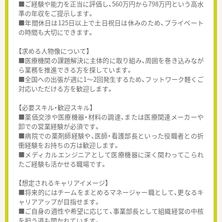
■ご経験や能力を正当に評価し、560万円から798万円という高水
準の年収をご提示します。
■年間休日は125日以上で土日祝日は休みのため、プライベート
の時間も大切にできます。
【求める人物像について】
■医療機関の課題解決に主体的に取り組み、周囲を巻き込みなが
ら業務を推進できる方を探しています。
■全国への出張が週に1～2回発生するため、フットワーク軽くご
対応いただける方を歓迎します。
【必要スキル・歓迎スキル】
■薬価交渉や医療機器・材料の調達、または医療関連メーカーや
卸での営業経験が必須です。
■病院での薬剤師経験や、医師・看護部長といった役職者との折
衝経験をお持ちの方は歓迎します。
■メディカルエンジニアとして医療機器に深く関わってこられ
たご経験も活かせる職場です。
【想定されるキャリアイメージ】
■将来的にはチームをまとめるマネージャー職として、更なるキ
ャリアアップが目指せます。
■ご自身の適性や希望に応じて、事業部長として組織経営の中核
を担う道も開かれています。