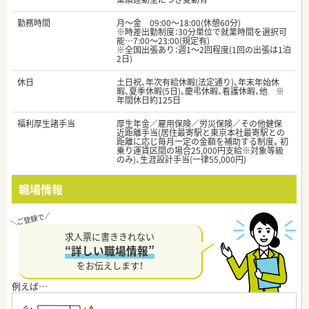
勤務時間
月～金 09:00～18:00(休憩60分)
※時差出勤制度：30分単位で就業時間を選択可
能…7:00～23:00(規定有)
※全国出張あり：週1～2回程度(1回の出張は1泊
2日)
休日
土日祝、年次有給休暇(法定通り)、年末年始休
暇、夏季休暇(5日)、慶弔休暇、看護休暇、他 ※
年間休日約125日
福利厚生諸手当
厚生年金／雇用保険／労災保険／その他健保
近距離手当(居住最寄駅と東京本社最寄駅との
距離に応じ毎月一定の金額を補助する制度。初
乗り運賃区間の場合25,000円支給※対象等級
のみ)、生涯設計手当(一律55,000円)
職場情報
求人票に書ききれない
“詳しい職場情報”
をお伝えします！