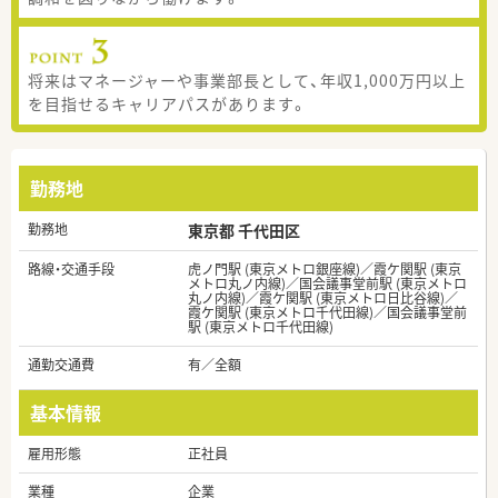
将来はマネージャーや事業部長として、年収1,000万円以上
を目指せるキャリアパスがあります。
勤務地
勤務地
東京都 千代田区
路線・交通手段
虎ノ門駅 (東京メトロ銀座線)／霞ケ関駅 (東京
メトロ丸ノ内線)／国会議事堂前駅 (東京メトロ
丸ノ内線)／霞ケ関駅 (東京メトロ日比谷線)／
霞ケ関駅 (東京メトロ千代田線)／国会議事堂前
駅 (東京メトロ千代田線)
通勤交通費
有／全額
基本情報
雇用形態
正社員
業種
企業