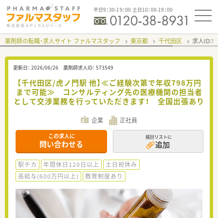
平日9：30-19：00 土日10：00-19：00
薬剤師の転職・求人サイト ファルマスタッフ
東京都
千代田区
求人ID：
更新日：
2026/06/26
薬剤師求人ID：
573549
【千代田区/虎ノ門駅 他】≪ご経験次第で年収798万円
まで可能≫ コンサルティング先の医療機関の担当者
として交渉業務を行っていただきます！ 全国出張あり
企業
正社員
この求人に
検討リストに
問い合わせる
追加
駅チカ
年間休日120日以上
土日祝休み
高給与(600万円以上)
教育制度あり