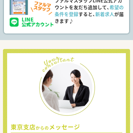
ファルマスタッフLINE公式アカ
ウントを友だち追加して、
希望の
条件を登録
すると、
新着求人
が届
きます♪
東京支店
メッセージ
からの