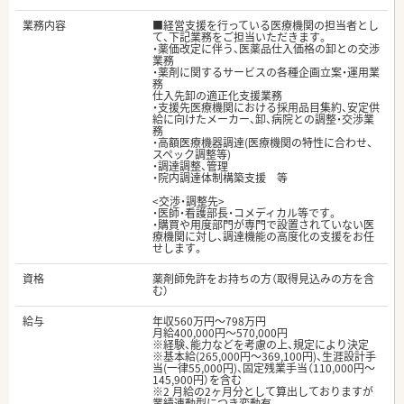
業務内容
■経営支援を行っている医療機関の担当者とし
て、下記業務をご担当いただきます。
・薬価改定に伴う、医薬品仕入価格の卸との交渉
業務
・薬剤に関するサービスの各種企画立案・運用業
務
仕入先卸の適正化支援業務
・支援先医療機関における採用品目集約、安定供
給に向けたメーカー、卸、病院との調整・交渉業
務
・高額医療機器調達(医療機関の特性に合わせ、
スペック調整等)
・調達調整、管理
・院内調達体制構築支援 等
<交渉・調整先>
・医師・看護部長・コメディカル等です。
・購買や用度部門が専門で設置されていない医
療機関に対し、調達機能の高度化の支援をお任
せします。
資格
薬剤師免許をお持ちの方（取得見込みの方を含
む）
給与
年収560万円～798万円
月給400,000円～570,000円
※経験、能力などを考慮の上、規定により決定
※基本給(265,000円～369,100円)、生涯設計手
当(一律55,000円)、固定残業手当（110,000円～
145,900円）を含む
※2 月給の2ヶ月分として算出しておりますが
業績連動型につき変動有