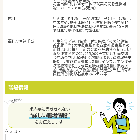
時差出勤制度：30分単位で就業時間を選択可
能…7:00～23:00（規定有）
休日
年間休日約125日 完全週休2日制（土・日）、祝日、
年末年始、夏季休暇（5日）、有給休暇（初年度10
日、以降労働基準法に基づき加算、最高20日ま
で付与）、慶弔休暇、看護休暇
福利厚生諸手当
厚生年金／雇用保険／労災保険／その他健保
近距離手当（居住最寄駅と東京本社最寄駅との
距離に応じ毎月一定の金額を補助する制度。初
乗り運賃区間の場合25,000円支給）、社員交流
会補助金制度、歓送迎会補助金制度、資格取得支
援制度、書籍購入費補助制度、インフルエンザ予
防接種補助制度、永年勤続報奨金制度、結婚祝
金、出産祝金、入学祝金、慶弔見舞金、当社所有の
保養所（沖縄県名護市のホテル等
職場情報
求人票に書ききれない
“詳しい職場情報”
をお伝えします！