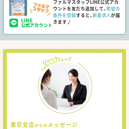
ファルマスタッフLINE公式アカ
ウントを友だち追加して、
希望の
条件を登録
すると、
新着求人
が届
きます♪
東京支店
メッセージ
からの