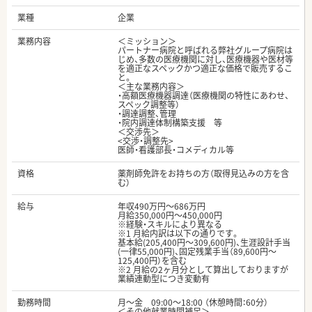
業種
企業
業務内容
＜ミッション＞
パートナー病院と呼ばれる弊社グループ病院は
じめ、多数の医療機関に対し、医療機器や医材等
を適正なスペックかつ適正な価格で販売するこ
と。
＜主な業務内容＞
・高額医療機器調達（医療機関の特性にあわせ、
スペック調整等）
・調達調整、管理
・院内調達体制構築支援 等
＜交渉先＞
<交渉・調整先>
医師・看護部長・コメディカル等
資格
薬剤師免許をお持ちの方（取得見込みの方を含
む）
給与
年収490万円～686万円
月給350,000円～450,000円
※経験・スキルにより異なる
※1 月給内訳は以下の通りです。
基本給(205,400円～309,600円)、生涯設計手当
(一律55,000円)、固定残業手当（89,600円～
125,400円）を含む
※2 月給の2ヶ月分として算出しておりますが
業績連動型につき変動有
勤務時間
月～金 09:00～18:00 （休憩時間：60分）
＜その他就業時間補足＞