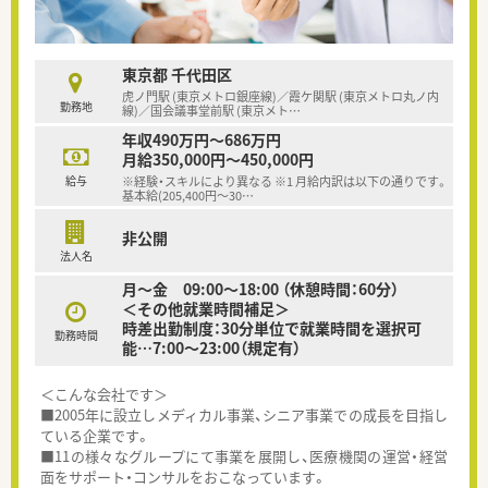
東京都 千代田区
虎ノ門駅 (東京メトロ銀座線)／霞ケ関駅 (東京メトロ丸ノ内
勤務地
線)／国会議事堂前駅 (東京メト
…
年収490万円～686万円
月給350,000円～450,000円
給与
※経験・スキルにより異なる ※1 月給内訳は以下の通りです。
基本給(205,400円～30
…
非公開
法人名
月～金 09:00～18:00 （休憩時間：60分）
＜その他就業時間補足＞
時差出勤制度：30分単位で就業時間を選択可
勤務時間
能…7:00～23:00（規定有）
＜こんな会社です＞
■2005年に設立しメディカル事業、シニア事業での成長を目指し
ている企業です。
■11の様々なグループにて事業を展開し、医療機関の運営・経営
面をサポート・コンサルをおこなっています。