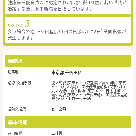
健康経営優良法人に認定され、平均年齢4０歳と若い世代が
活躍する活力ある職場を目指しています。
多い場合で週1～2回程度（1回の出張は1泊2日）全国出張が
発生します。
勤務地
勤務地
東京都 千代田区
路線・交通手段
虎ノ門駅 (東京メトロ銀座線)／霞ケ関駅 (東京
メトロ丸ノ内線)／国会議事堂前駅 (東京メトロ
丸ノ内線)／霞ケ関駅 (東京メトロ日比谷線)／
霞ケ関駅 (東京メトロ千代田線)／国会議事堂前
駅 (東京メトロ千代田線)
通勤交通費
有／全額
基本情報
雇用形態
正社員