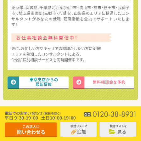
東京都、茨城県、千葉県北西部(松戸市・流山市・柏市・野田市・我孫子
市)、埼玉県南東部(三郷市・八潮市)、山梨県のエリアに精通したコン
サルタントがあなたの就職・転職活動を全力でサポートいたしま
す！
お仕事相談会無料開催中！
更に、お忙しい方やキャリアの棚卸がしたい方に朗報!
エリアを熟知したコンサルタントによる、
“出張”個別相談サービスも同時開催中です。
東京支店からの
無料相談会を予約
最新情報
この求人に
検討リストに
検討リストを
追加
見る
問い合わせる