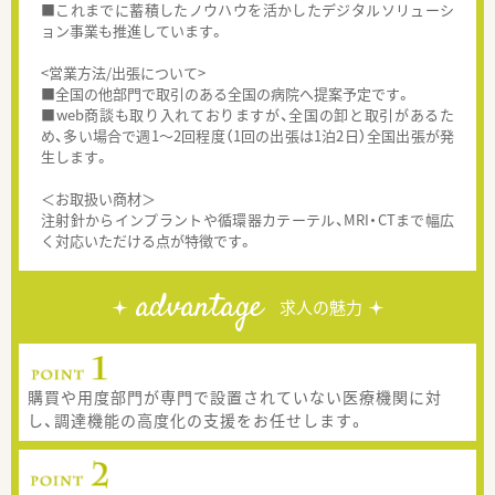
■これまでに蓄積したノウハウを活かしたデジタルソリューシ
ョン事業も推進しています。
<営業方法/出張について>
■全国の他部門で取引のある全国の病院へ提案予定です。
■web商談も取り入れておりますが、全国の卸と取引があるた
め、多い場合で週1～2回程度（1回の出張は1泊2日）全国出張が発
生します。
＜お取扱い商材＞
注射針からインプラントや循環器カテーテル、MRI・CTまで幅広
く対応いただける点が特徴です。
advantage
求人の魅力
購買や用度部門が専門で設置されていない医療機関に対
し、調達機能の高度化の支援をお任せします。