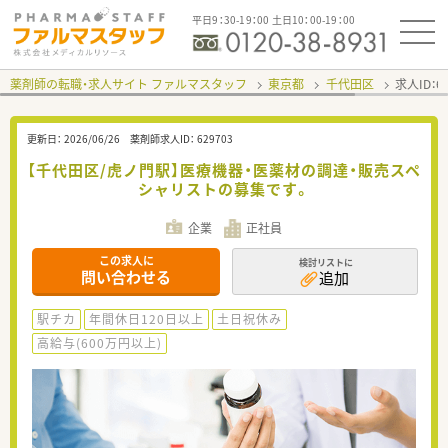
平日9：30-19：00 土日10：00-19：00
薬剤師の転職・求人サイト ファルマスタッフ
東京都
千代田区
求人ID：
更新日：
2026/06/26
薬剤師求人ID：
629703
【千代田区/虎ノ門駅】医療機器・医薬材の調達・販売スペ
シャリストの募集です。
企業
正社員
この求人に
検討リストに
問い合わせる
追加
駅チカ
年間休日120日以上
土日祝休み
高給与(600万円以上)