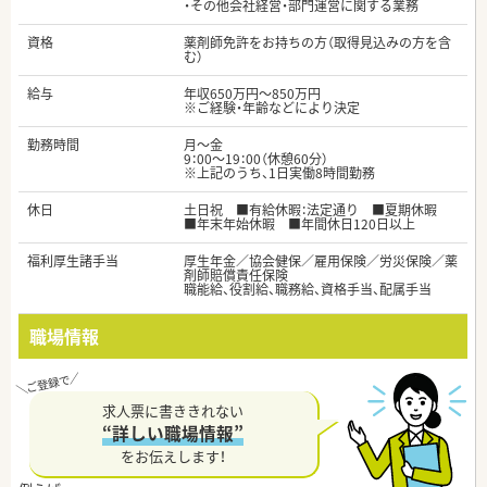
・その他会社経営・部門運営に関する業務
資格
薬剤師免許をお持ちの方（取得見込みの方を含
む）
給与
年収650万円～850万円
※ご経験・年齢などにより決定
勤務時間
月～金
9：00～19：00（休憩60分）
※上記のうち、1日実働8時間勤務
休日
土日祝 ■有給休暇：法定通り ■夏期休暇
■年末年始休暇 ■年間休日120日以上
福利厚生諸手当
厚生年金／協会健保／雇用保険／労災保険／薬
剤師賠償責任保険
職能給、役割給、職務給、資格手当、配属手当
職場情報
求人票に書ききれない
“詳しい職場情報”
をお伝えします！