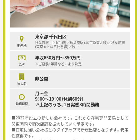
東京都 千代田区
秋葉原駅 (JR山手線)／秋葉原駅 (JR京浜東北線)／秋葉原駅
勤務地
(東京メトロ日比谷線)／秋
…
年収650万円～850万円
※ご経験・年齢などにより決定
給与
非公開
法人名
月～金
9：00～19：00（休憩60分）
勤務時間
※上記のうち、1日実働8時間勤務
■2022年設立の新しい会社です。これから在宅専門薬局として
関東圏内で順次店舗を拡大していく予定です。
■在宅に強い会社様とのタイアップで新規出店となります。安定
性抜群です。