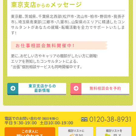
東京支店
メッセージ
からの
東京都、茨城県、千葉県北西部(松戸市・流山市・柏市・野田市・我孫子
市)、埼玉県南東部(三郷市・八潮市)、山梨県のエリアに精通したコン
サルタントがあなたの就職・転職活動を全力でサポートいたしま
す！
お仕事相談会無料開催中！
更に、お忙しい方やキャリアの棚卸がしたい方に朗報!
エリアを熟知したコンサルタントによる、
“出張”個別相談サービスも同時開催中です。
東京支店からの
無料相談会を予約
最新情報
この求人に
検討リストに
検討リストを
追加
見る