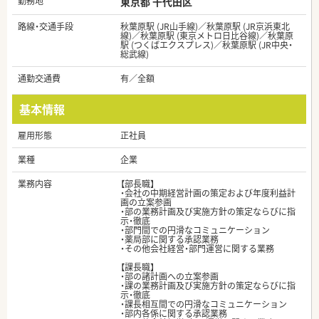
勤務地
東京都 千代田区
路線・交通手段
秋葉原駅 (JR山手線)／秋葉原駅 (JR京浜東北
線)／秋葉原駅 (東京メトロ日比谷線)／秋葉原
駅 (つくばエクスプレス)／秋葉原駅 (JR中央・
総武線)
通勤交通費
有／全額
基本情報
雇用形態
正社員
業種
企業
業務内容
【部長職】
・会社の中期経営計画の策定および年度利益計
画の立案参画
・部の業務計画及び実施方針の策定ならびに指
示・徹底
・部門間での円滑なコミュニケーション
・薬局部に関する承認業務
・その他会社経営・部門運営に関する業務
【課長職】
・部の諸計画への立案参画
・課の業務計画及び実施方針の策定ならびに指
示・徹底
・課長相互間での円滑なコミュニケーション
・部内各係に関する承認業務