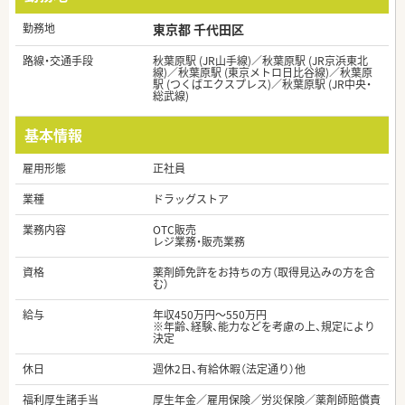
勤務地
東京都 千代田区
路線・交通手段
秋葉原駅 (JR山手線)／秋葉原駅 (JR京浜東北
線)／秋葉原駅 (東京メトロ日比谷線)／秋葉原
駅 (つくばエクスプレス)／秋葉原駅 (JR中央・
総武線)
基本情報
雇用形態
正社員
業種
ドラッグストア
業務内容
OTC販売
レジ業務・販売業務
資格
薬剤師免許をお持ちの方（取得見込みの方を含
む）
給与
年収450万円～550万円
※年齢、経験、能力などを考慮の上、規定により
決定
休日
週休2日、有給休暇（法定通り）他
福利厚生諸手当
厚生年金／雇用保険／労災保険／薬剤師賠償責