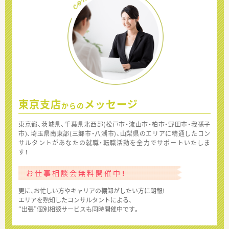
東京支店
メッセージ
からの
東京都、茨城県、千葉県北西部(松戸市・流山市・柏市・野田市・我孫子
市)、埼玉県南東部(三郷市・八潮市)、山梨県のエリアに精通したコン
サルタントがあなたの就職・転職活動を全力でサポートいたしま
す！
お仕事相談会無料開催中！
更に、お忙しい方やキャリアの棚卸がしたい方に朗報!
エリアを熟知したコンサルタントによる、
“出張”個別相談サービスも同時開催中です。