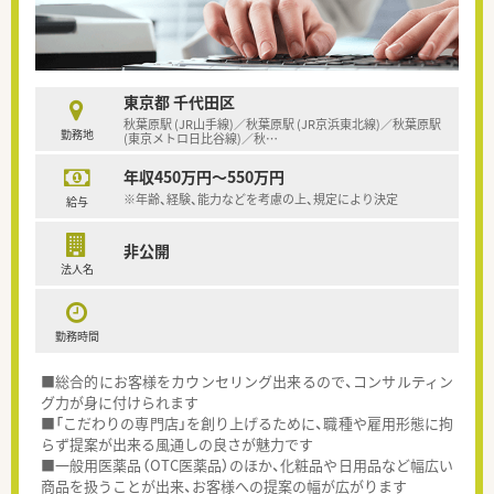
東京都 千代田区
秋葉原駅 (JR山手線)／秋葉原駅 (JR京浜東北線)／秋葉原駅
勤務地
(東京メトロ日比谷線)／秋
…
年収450万円～550万円
※年齢、経験、能力などを考慮の上、規定により決定
給与
非公開
法人名
勤務時間
■総合的にお客様をカウンセリング出来るので、コンサルティン
グ力が身に付けられます
■「こだわりの専門店」を創り上げるために、職種や雇用形態に拘
らず提案が出来る風通しの良さが魅力です
■一般用医薬品（OTC医薬品）のほか、化粧品や日用品など幅広い
商品を扱うことが出来、お客様への提案の幅が広がります