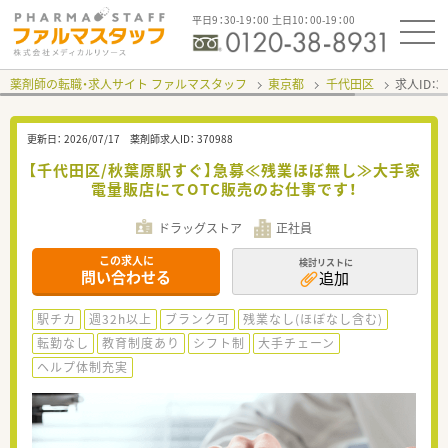
平日9：30-19：00 土日10：00-19：00
薬剤師の転職・求人サイト ファルマスタッフ
東京都
千代田区
求人ID：
更新日：
2026/07/17
薬剤師求人ID：
370988
【千代田区/秋葉原駅すぐ】急募≪残業ほぼ無し≫大手家
電量販店にてOTC販売のお仕事です！
ドラッグストア
正社員
この求人に
検討リストに
問い合わせる
追加
駅チカ
週32h以上
ブランク可
残業なし(ほぼなし含む)
転勤なし
教育制度あり
シフト制
大手チェーン
ヘルプ体制充実