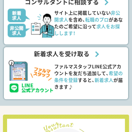
コンサルタントに相談する
サイト上に掲載していない
非公
開求人
を含め、
転職のプロ
があな
たのご希望に沿って
求人をお探
しします！
新着求人を受け取る
ファルマスタッフLINE公式アカ
ウントを友だち追加して、
希望の
条件を登録
すると、
新着求人
が届
きます♪