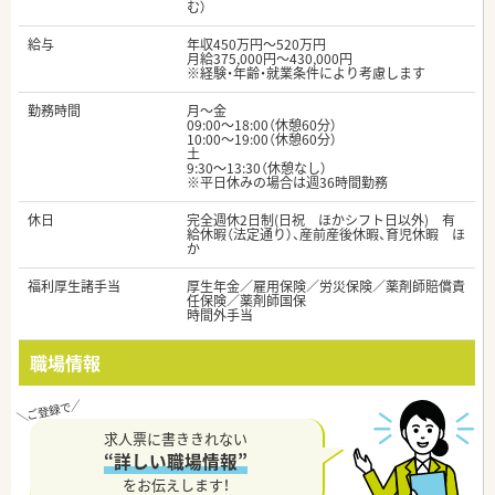
む）
給与
年収450万円～520万円
月給375,000円～430,000円
※経験・年齢・就業条件により考慮します
勤務時間
月～金
09:00～18:00（休憩60分）
10:00～19:00（休憩60分）
土
9:30～13:30（休憩なし）
※平日休みの場合は週36時間勤務
休日
完全週休2日制(日祝 ほかシフト日以外) 有
給休暇（法定通り）、産前産後休暇、育児休暇 ほ
か
福利厚生諸手当
厚生年金／雇用保険／労災保険／薬剤師賠償責
任保険／薬剤師国保
時間外手当
職場情報
求人票に書ききれない
“詳しい職場情報”
をお伝えします！