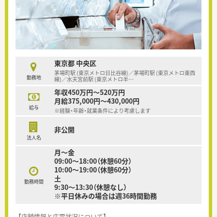
東京都 中央区
茅場町駅 (東京メトロ日比谷線)／茅場町駅 (東京メトロ東西
勤務地
線)／水天宮前駅 (東京メトロ半
…
年収450万円～520万円
月給375,000円～430,000円
給与
※経験・年齢・就業条件により考慮します
非公開
法人名
月～金
09:00～18:00（休憩60分）
10:00～19:00（休憩60分）
土
勤務時間
9:30～13:30（休憩なし）
※平日休みの場合は週36時間勤務
【店舗情報と応需状況について】