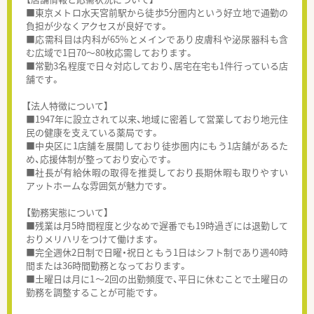
■東京メトロ水天宮前駅から徒歩5分圏内という好立地で通勤の
負担が少なくアクセスが良好です。
■応需科目は内科が65%とメインであり皮膚科や泌尿器科も含
む広域で1日70〜80枚応需しております。
■常勤3名程度で日々対応しており、居宅在宅も1件行っている店
舗です。
【法人特徴について】
■1947年に設立されて以来、地域に密着して営業しており地元住
民の健康を支えている薬局です。
■中央区に1店舗を展開しており徒歩圏内にもう1店舗があるた
め、応援体制が整っており安心です。
■社長が有給休暇の取得を推奨しており長期休暇も取りやすい
アットホームな雰囲気が魅力です。
【勤務実態について】
■残業は月5時間程度と少なめで遅番でも19時過ぎには退勤して
おりメリハリをつけて働けます。
■完全週休2日制で日曜・祝日ともう1日はシフト制であり週40時
間または36時間勤務となっております。
■土曜日は月に1〜2回の出勤頻度で、平日に休むことで土曜日の
勤務を調整することが可能です。