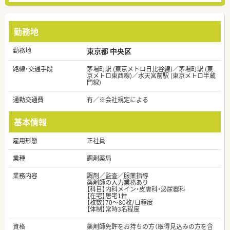
勤務地
勤務地
東京都 中央区
路線・交通手段
茅場町駅 (東京メトロ日比谷線)／茅場町駅 (東
京メトロ東西線)／水天宮前駅 (東京メトロ半蔵
門線)
通勤交通費
有／※会社規定による
基本情報
雇用形態
正社員
業種
調剤薬局
業務内容
調剤／監査／服薬指導
薬剤師の入力業務あり
【科目】内科メイン・皮膚科・泌尿器科
【在宅】居宅1件
【枚数】70～80枚/日程度
【体制】常時3名程度
資格
薬剤師免許をお持ちの方（取得見込みの方を含