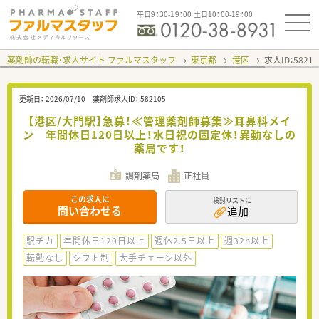
平日9：30-19：00 土日10：00-19：00
薬剤師の転職・求人サイト ファルマスタッフ
東京都
港区
求人ID：582
更新日：
2026/07/10
薬剤師求人ID：
582105
【港区/大門駅】急募！≪管理薬剤師募集≫耳鼻科メイ
ン 年間休日120日以上！水日祝の固定休！異動なしの
薬局です！
調剤薬局
正社員
この求人に
検討リストに
問い合わせる
追加
駅チカ
年間休日120日以上
週休2.5日以上
週32h以上
転勤なし
シフト制
大手チェーン以外