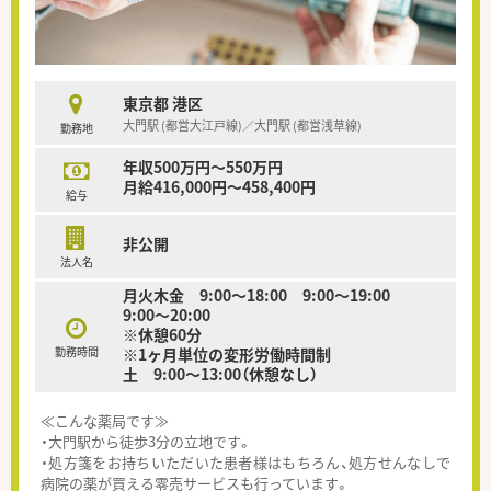
東京都 港区
大門駅 (都営大江戸線)／大門駅 (都営浅草線)
勤務地
年収500万円～550万円
月給416,000円～458,400円
給与
非公開
法人名
月火木金 9:00～18:00 9:00～19:00
9:00～20:00
※休憩60分
勤務時間
※1ヶ月単位の変形労働時間制
土 9:00～13:00（休憩なし）
≪こんな薬局です≫
・大門駅から徒歩3分の立地です。
・処方箋をお持ちいただいた患者様はもちろん、処方せんなしで
病院の薬が買える零売サービスも行っています。