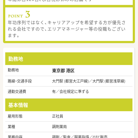
年功序列ではなく、キャリアアップを希望する方が優先さ
れる会社ですので、エリアマネージャー等の役職もござい
ます。
勤務地
勤務地
東京都 港区
路線・交通手段
大門駅 (都営大江戸線)／大門駅 (都営浅草線)
通勤交通費
有／会社規定に準ずる
基本情報
雇用形態
正社員
業種
調剤薬局
業務内容
調剤／監査／服薬指導／OTC販売