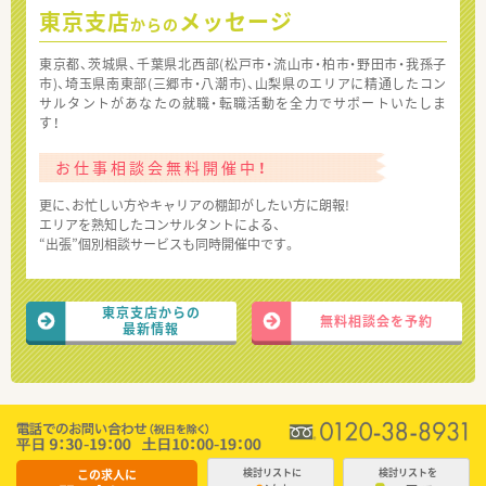
東京支店
メッセージ
からの
東京都、茨城県、千葉県北西部(松戸市・流山市・柏市・野田市・我孫子
市)、埼玉県南東部(三郷市・八潮市)、山梨県のエリアに精通したコン
サルタントがあなたの就職・転職活動を全力でサポートいたしま
す！
お仕事相談会無料開催中！
更に、お忙しい方やキャリアの棚卸がしたい方に朗報!
エリアを熟知したコンサルタントによる、
“出張”個別相談サービスも同時開催中です。
東京支店からの
無料相談会を予約
最新情報
この求人に
検討リストに
検討リストを