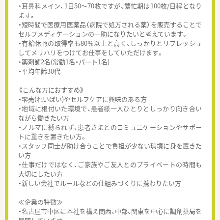
・耳鼻科メイン、1日50～70枚ですが、繁忙期は100枚/日程となり
ます。
・短時間で医療用医薬品（病院で処方される薬）を販売することで
セルフメディケーションの一助になりたいと考えています。
・有給休暇の取得率も80％以上と高く、しっかりとリフレッシュ
してメリハリをつけてお仕事をしていただけます。
・薬剤師2名(常勤1名・パート1名)
・平均年齢30代
《こんな方におすすめ》
・零売(れいばい)やセルフケアに興味のある方
・地域に根付いた環境で、患者様一人ひとりとしっかり向き合い
ながら働きたい方
・ノルマに縛られず、患者さまとのコミュニケーションやサポー
トに重きを置きたい方。
・スタッフ同士が助け合うことで負担が少ない環境に身を置きた
い方
・仕事だけではなく、ご家族やご友人とのプライベートの時間も
大切にしたい方
・新しい会社でルールなどの仕組みづくりに携わりたい方
≪企業の特徴≫
・名古屋市中区に本社を構え関西、中部、関東を中心に調剤薬局を