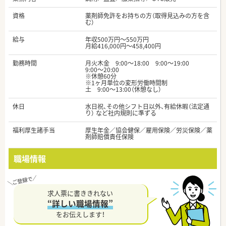
資格
薬剤師免許をお持ちの方（取得見込みの方を含
む）
給与
年収500万円～550万円
月給416,000円～458,400円
勤務時間
月火木金 9:00～18:00 9:00～19:00
9:00～20:00
※休憩60分
※1ヶ月単位の変形労働時間制
土 9:00～13:00（休憩なし）
休日
水日祝、その他シフト日以外、有給休暇（法定通
り） など社内規則に準ずる
福利厚生諸手当
厚生年金／協会健保／雇用保険／労災保険／薬
剤師賠償責任保険
職場情報
求人票に書ききれない
“詳しい職場情報”
をお伝えします！