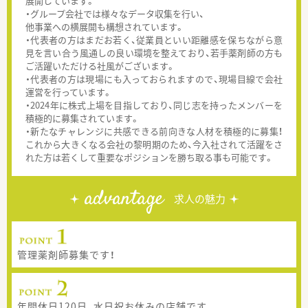
展開しています。
・グループ会社では様々なデータ収集を行い、
他事業への横展開も構想されています。
・代表者の方はまだお若く、従業員といい距離感を保ちながら意
見を言い合う風通しの良い環境を整えており、若手薬剤師の方も
ご活躍いただける社風がございます。
・代表者の方は現場にも入っておられますので、現場目線で会社
運営を行っています。
・2024年に株式上場を目指しており、同じ志を持ったメンバーを
積極的に募集されています。
・新たなチャレンジに共感できる前向きな人材を積極的に募集！
これから大きくなる会社の黎明期のため、今入社されて活躍をさ
れた方は若くして重要なポジションを勝ち取る事も可能です。
advantage
求人の魅力
管理薬剤師募集です！
年間休日120日、水日祝お休みの店舗です