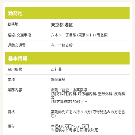
勤務地
勤務地
東京都 港区
路線・交通手段
六本木一丁目駅 (東京メトロ南北線)
通勤交通費
有／全額支給
基本情報
雇用形態
正社員
業種
調剤薬局
業務内容
調剤／監査／服薬指導
【処方科目】内科、呼吸器内科、整形外科、皮膚科
等
【処方箋枚数】50枚／日
資格
薬剤師免許をお持ちの方（取得見込みの方を含
む）
給与
年収420万円～520万円
※経験など考慮し面接後決定