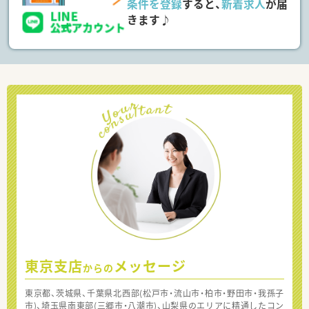
条件を登録
すると、
新着求人
が届
きます♪
東京支店
メッセージ
からの
東京都、茨城県、千葉県北西部(松戸市・流山市・柏市・野田市・我孫子
市)、埼玉県南東部(三郷市・八潮市)、山梨県のエリアに精通したコン