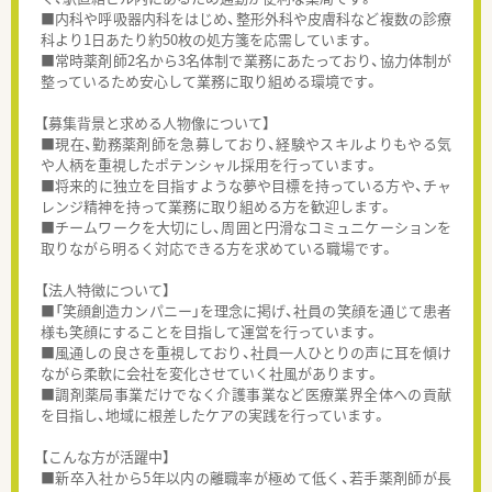
■内科や呼吸器内科をはじめ、整形外科や皮膚科など複数の診療
科より1日あたり約50枚の処方箋を応需しています。
■常時薬剤師2名から3名体制で業務にあたっており、協力体制が
整っているため安心して業務に取り組める環境です。
【募集背景と求める人物像について】
■現在、勤務薬剤師を急募しており、経験やスキルよりもやる気
や人柄を重視したポテンシャル採用を行っています。
■将来的に独立を目指すような夢や目標を持っている方や、チャ
レンジ精神を持って業務に取り組める方を歓迎します。
■チームワークを大切にし、周囲と円滑なコミュニケーションを
取りながら明るく対応できる方を求めている職場です。
【法人特徴について】
■「笑顔創造カンパニー」を理念に掲げ、社員の笑顔を通じて患者
様も笑顔にすることを目指して運営を行っています。
■風通しの良さを重視しており、社員一人ひとりの声に耳を傾け
ながら柔軟に会社を変化させていく社風があります。
■調剤薬局事業だけでなく介護事業など医療業界全体への貢献
を目指し、地域に根差したケアの実践を行っています。
【こんな方が活躍中】
■新卒入社から5年以内の離職率が極めて低く、若手薬剤師が長