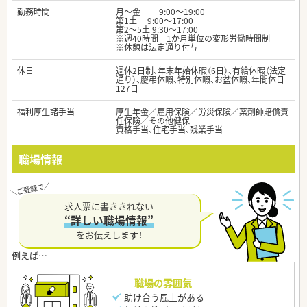
勤務時間
月～金 9:00～19:00
第1土 9:00～17:00
第2～5土 9:30～17:00
※週40時間 1か月単位の変形労働時間制
※休憩は法定通り付与
休日
週休2日制、年末年始休暇（6日）、有給休暇（法定
通り）、慶弔休暇、特別休暇、お盆休暇、年間休日
127日
福利厚生諸手当
厚生年金／雇用保険／労災保険／薬剤師賠償責
任保険／その他健保
資格手当、住宅手当、残業手当
職場情報
求人票に書ききれない
“詳しい職場情報”
をお伝えします！
職場の雰囲気
助け合う風土がある