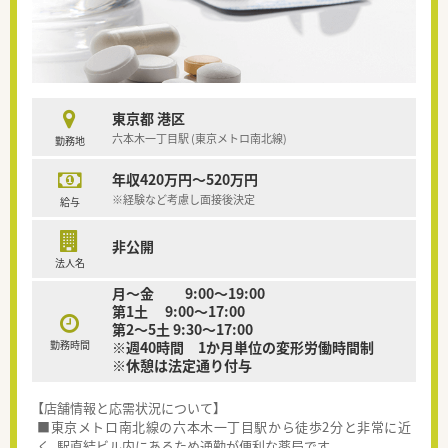
東京都 港区
六本木一丁目駅 (東京メトロ南北線)
勤務地
年収420万円～520万円
※経験など考慮し面接後決定
給与
非公開
法人名
月～金 9:00～19:00
第1土 9:00～17:00
第2～5土 9:30～17:00
勤務時間
※週40時間 1か月単位の変形労働時間制
※休憩は法定通り付与
【店舗情報と応需状況について】
■東京メトロ南北線の六本木一丁目駅から徒歩2分と非常に近
く、駅直結ビル内にあるため通勤が便利な薬局です。