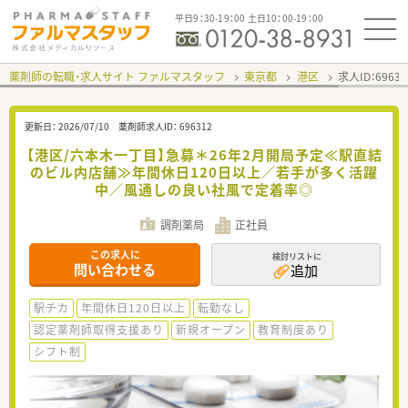
平日9：30-19：00 土日10：00-19：00
薬剤師の転職・求人サイト ファルマスタッフ
東京都
港区
求人ID：696
更新日：
2026/07/10
薬剤師求人ID：
696312
【港区/六本木一丁目】急募＊26年2月開局予定≪駅直結
のビル内店舗≫年間休日120日以上／若手が多く活躍
中／風通しの良い社風で定着率◎
調剤薬局
正社員
この求人に
検討リストに
問い合わせる
追加
駅チカ
年間休日120日以上
転勤なし
認定薬剤師取得支援あり
新規オープン
教育制度あり
シフト制