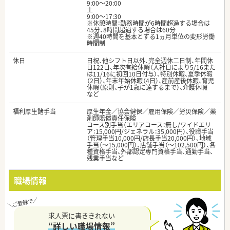
9:00～20:00
土
9:00～17:30
※休憩時間：勤務時間が6時間超過する場合は
45分、8時間超過する場合は60分
※週40時間を基本とする1ヵ月単位の変形労働
時間制
休日
日祝、他シフト日以外、完全週休二日制、年間休
日122日、年次有給休暇（入社日により5/16また
は11/16に初回10日付与）、特別休暇、夏季休暇
（2日）、年末年始休暇（4日）、産前産後休暇、育児
休暇（原則、子が1歳に達するまで）、介護休暇
など
福利厚生諸手当
厚生年金／協会健保／雇用保険／労災保険／薬
剤師賠償責任保険
コース別手当（エリアコース：無し/ワイドエリ
ア：15,000円/ジェネラル：35,000円）、役職手当
（管理手当10,000円/店長手当20,000円）、地域
手当（～15,000円）、店舗手当（～102,500円）、各
種資格手当、外部認定専門資格手当、通勤手当、
残業手当など
職場情報
求人票に書ききれない
“詳しい職場情報”