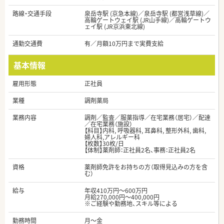
路線・交通手段
泉岳寺駅 (京急本線)／泉岳寺駅 (都営浅草線)／
高輪ゲートウェイ駅 (JR山手線)／高輪ゲートウ
ェイ駅 (JR京浜東北線)
通勤交通費
有／月額10万円まで実費支給
基本情報
雇用形態
正社員
業種
調剤薬局
業務内容
調剤／監査／服薬指導／在宅業務（居宅）／配達
／在宅業務（施設）
【科目】内科, 呼吸器科, 耳鼻科, 整形外科, 歯科,
婦人科,アレルギー科
【枚数】30枚/日
【体制】薬剤師：正社員2名、事務：正社員2名
資格
薬剤師免許をお持ちの方（取得見込みの方を含
む）
給与
年収410万円～600万円
月給270,000円～400,000円
※ご経験や勤務地、スキル等による
勤務時間
月～金