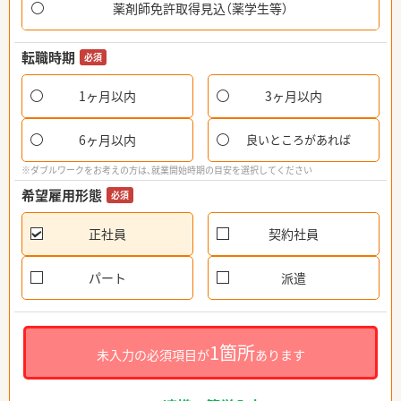
薬剤師免許取得見込（薬学生等）
転職時期
必須
1ヶ月以内
3ヶ月以内
6ヶ月以内
良いところがあれば
※ダブルワークをお考えの方は、就業開始時期の目安を選択してください
希望雇用形態
必須
正社員
契約社員
パート
派遣
1箇所
未入力の必須項目が
あります