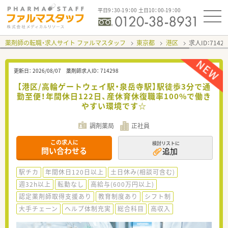
平日9：30-19：00 土日10：00-19：00
薬剤師の転職・求人サイト ファルマスタッフ
東京都
港区
求人ID：714
更新日：
2026/08/07
薬剤師求人ID：
714298
【港区/高輪ゲートウェイ駅・泉岳寺駅】駅徒歩3分で通
勤至便！年間休日122日、産休育休復職率100%で働き
やすい環境です☆
調剤薬局
正社員
この求人に
検討リストに
問い合わせる
追加
駅チカ
年間休日120日以上
土日休み(相談可含む)
週32h以上
転勤なし
高給与(600万円以上)
認定薬剤師取得支援あり
教育制度あり
シフト制
大手チェーン
ヘルプ体制充実
総合科目
高収入