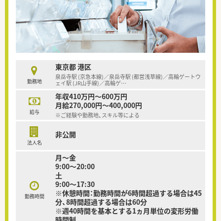
東京都 港区
泉岳寺駅 (京急本線)／泉岳寺駅 (都営浅草線)／高輪ゲートウ
勤務地
ェイ駅 (JR山手線)／高輪ゲ
…
年収410万円～600万円
月給270,000円～400,000円
給与
※ご経験や勤務地、スキル等による
非公開
法人名
月～金
9:00～20:00
土
9:00～17:30
※休憩時間：勤務時間が6時間超過する場合は45
勤務時間
分、8時間超過する場合は60分
※週40時間を基本とする1ヵ月単位の変形労働
時間制