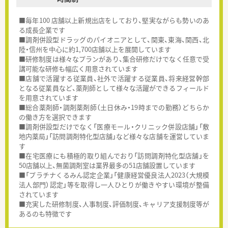
■毎年100 店舗以上新規出店をしており、堅実ながらも勢いのあ
る成長企業です
■調剤併設型ドラッグのパイオニアとして、関東、東海、関西、北
陸・信州を中心に約1,700店舗以上を展開しています
■研修制度は様々なプランがあり、集合研修だけでなく任意で受
講可能な研修も幅広く用意されています
■店舗で活躍する従業員、社外で活躍する従業員、将来経営幹部
となる従業員など、薬剤師として様々な活躍ができるフィールド
を用意されています
■総合薬剤師・調剤薬剤師（土日休み・19時までの勤務）どちらか
の働き方を選択できます
■調剤併設型だけでなく「医療モール・クリニック併設店舗」「敷
地内薬局」「訪問調剤特化型店舗」など様々な店舗を運営していま
す
■在宅医療にも積極的取り組んでおり「訪問調剤特化型店舗」を
50店舗以上、無菌調剤室は業界最多の51店舗設置しています
■「プラチナくるみん認定企業」「健康経営優良法人2023（大規模
法人部門）認定」等を取得し一人ひとりが働きやすい環境が整備
されています
■充実した研修制度、人事制度、評価制度、キャリア支援制度等が
あるのも特徴です