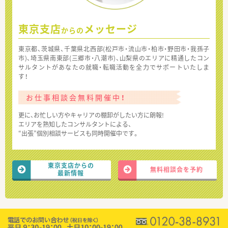
東京支店
メッセージ
からの
東京都、茨城県、千葉県北西部(松戸市・流山市・柏市・野田市・我孫子
市)、埼玉県南東部(三郷市・八潮市)、山梨県のエリアに精通したコン
サルタントがあなたの就職・転職活動を全力でサポートいたしま
す！
お仕事相談会無料開催中！
更に、お忙しい方やキャリアの棚卸がしたい方に朗報!
エリアを熟知したコンサルタントによる、
“出張”個別相談サービスも同時開催中です。
東京支店からの
無料相談会を予約
最新情報