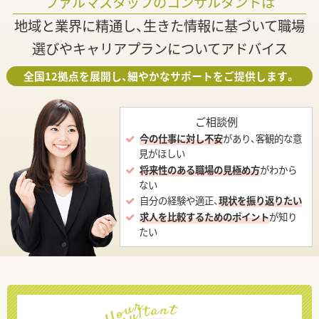
ファルマスタッフのコンサルタントは
地域と業界に精通し、生きた情報に基づいて職場
選びやキャリアプランについてアドバイス
全国12拠点を展開し、細やかなサポートをご提供します。
ご相談例
今の仕事に対し不安
があり、客観的な意
見がほしい
将来性のある職場の見極め方
がわから
ない
自分の経験や適正、
現状を振り返りたい
求人を比較するためのポイント
が知り
たい