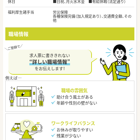
休日
■日祝、月火水木金 ■有給休暇（法定通り）
福利厚生諸手当
労災保険
各種保険完備（加入規定あり）、交通費全額、その
他
職場情報
求人票に書ききれない
“詳しい職場情報”
をお伝えします！
職場の雰囲気
助け合う風土がある
年齢や性別の壁がない
ワークライフバランス
お休みが取りやすい
残業が少ない