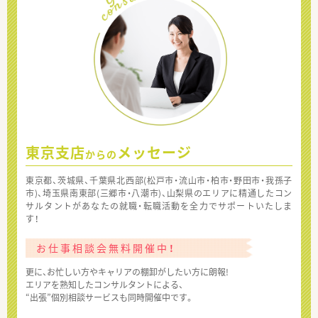
東京支店
メッセージ
からの
東京都、茨城県、千葉県北西部(松戸市・流山市・柏市・野田市・我孫子
市)、埼玉県南東部(三郷市・八潮市)、山梨県のエリアに精通したコン
サルタントがあなたの就職・転職活動を全力でサポートいたしま
す！
お仕事相談会無料開催中！
更に、お忙しい方やキャリアの棚卸がしたい方に朗報!
エリアを熟知したコンサルタントによる、
“出張”個別相談サービスも同時開催中です。