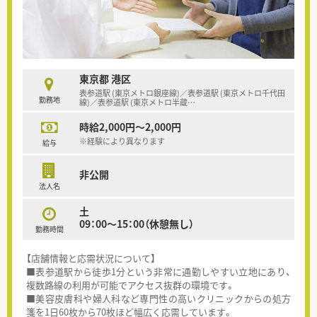
東京都 港区
表参道駅 (東京メトロ銀座線)／表参道駅 (東京メトロ千代田
勤務地
線)／表参道駅 (東京メトロ半蔵
…
時給2,000円～2,000円
※経験により異なります
給与
非公開
法人名
土
09：00～15：00（休憩無し）
勤務時間
【店舗情報と応需状況について】
■表参道駅から徒歩1分という非常に通勤しやすい立地にあり、
複数路線の利用が可能でアクセス抜群の環境です。
■美容皮膚科や婦人科など専門性の高いクリニックからの処方
箋を1日60枚から70枚ほど幅広く応需しています。