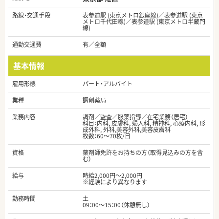
路線・交通手段
表参道駅 (東京メトロ銀座線)／表参道駅 (東京
メトロ千代田線)／表参道駅 (東京メトロ半蔵門
線)
通勤交通費
有／全額
基本情報
雇用形態
パート・アルバイト
業種
調剤薬局
業務内容
調剤／監査／服薬指導／在宅業務（居宅）
科目：内科, 皮膚科, 婦人科, 精神科, 心療内科, 形
成外科, 外科,美容外科,美容皮膚科
枚数：60～70枚/日
資格
薬剤師免許をお持ちの方（取得見込みの方を含
む）
給与
時給2,000円～2,000円
※経験により異なります
勤務時間
土
09：00～15：00（休憩無し）