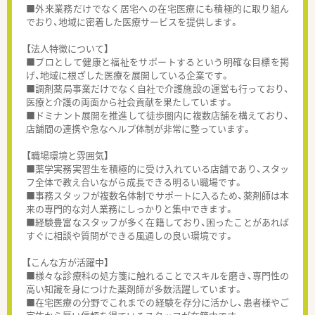
■外来業務だけでなく居宅への在宅医療にも積極的に取り組ん
でおり、地域に密着した医療サービスを提供します。
【法人特徴について】
■プロとして健康と福祉をサポートするという明確な目標を掲
げ、地域に根ざした医療を展開している企業です。
■調剤薬局事業だけでなく自社で介護施設の運営も行っており、
医療と介護の両面から社会貢献を果たしています。
■ドミナント展開を推進して徒歩圏内に複数店舗を構えており、
店舗間の連携や急なヘルプ体制が非常に整っています。
【職場環境と雰囲気】
■薬学実務実習生を積極的に受け入れている店舗であり、スタッ
フ全体で教え合いながら成長できる明るい職場です。
■事務スタッフが複数名体制でサポートに入るため、薬剤師は本
来の専門的な対人業務にしっかりと集中できます。
■経験豊富なスタッフが多く在籍しており、困ったことがあれば
すぐに相談や質問ができる風通しの良い環境です。
【こんな方が活躍中】
■様々な診療科の処方箋に触れることでスキルを磨き、専門性の
高い知識を身につけた薬剤師が多数活躍しています。
■在宅医療の分野でこれまでの経験を存分に活かし、患者様やご