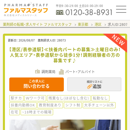
平日9：30-19：00 土日10：00-19：00
薬剤師の転職・求人サイト ファルマスタッフ
東京都
港区
求人ID：280
更新日：
2026/08/07
薬剤師求人ID：
28073
【港区/表参道駅】≪扶養内パートの募集≫土曜日のみ！
人気エリア・表参道駅から徒歩1分！調剤経験者の方の
募集です♪
調剤薬局
パート・アルバイト
この求人に
検討リストに
問い合わせる
追加
駅チカ
Ｗワーク可
残業なし(ほぼなし含む)
転勤なし
扶養内勤務OK
教育制度あり
シフト制
大手チェーン以外
在宅
~18時までの職場