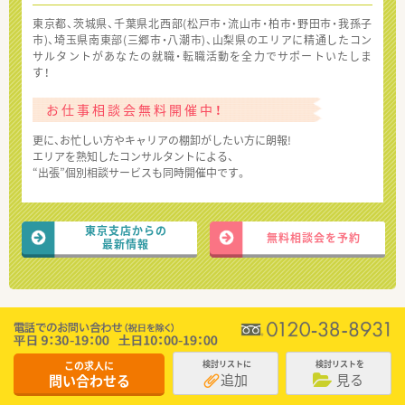
東京都、茨城県、千葉県北西部(松戸市・流山市・柏市・野田市・我孫子
市)、埼玉県南東部(三郷市・八潮市)、山梨県のエリアに精通したコン
サルタントがあなたの就職・転職活動を全力でサポートいたしま
す！
お仕事相談会無料開催中！
更に、お忙しい方やキャリアの棚卸がしたい方に朗報!
エリアを熟知したコンサルタントによる、
“出張”個別相談サービスも同時開催中です。
東京支店からの
無料相談会を予約
最新情報
この求人に
検討リストに
検討リストを
追加
見る
問い合わせる