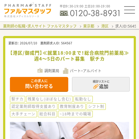
平日9：30-19：00 土日10：00-19：00
薬剤師の転職・求人サイト ファルマスタッフ
東京都
港区
求人ID：564
更新日：
2026/07/10
薬剤師求人ID：
564567
【港区/御成門】≪就業18:00まで！総合病院門前薬局≫
週4～5日のパート募集 駅チカ
調剤薬局
パート・アルバイト
この求人に
検討リストに
問い合わせる
追加
駅チカ
残業なし(ほぼなし含む)
転勤なし
認定薬剤師取得支援あり
教育制度あり
シフト制
大手チェーン
総合科目
~18時までの職場