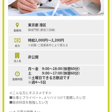
東京都 港区
御成門駅 (都営三田線)
勤務地
時給2,000円～2,200円
※前職・ご就業条件により異なる
給与
非公開
法人名
月～金 9:00～18:00（休憩60分）
土 9:00～17:00（休憩60分）
※土曜日できる方歓迎です
勤務時間
※週4～5日
≪こんな方にオススメです≫
■仕事とプライベート、メリハリつけて勤務したい方
■総合科目を勉強したい方
・・＊ 企業の特徴 ＊・・