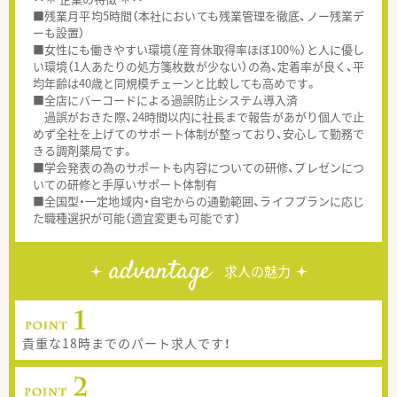
■残業月平均5時間（本社においても残業管理を徹底、ノー残業デ
ーも設置）
■女性にも働きやすい環境（産育休取得率ほぼ100％）と人に優し
い環境（1人あたりの処方箋枚数が少ない）の為、定着率が良く、平
均年齢は40歳と同規模チェーンと比較しても高めです。
■全店にバーコードによる過誤防止システム導入済
過誤がおきた際、24時間以内に社長まで報告があがり個人で止
めず全社を上げてのサポート体制が整っており、安心して勤務で
きる調剤薬局です。
■学会発表の為のサポートも内容についての研修、プレゼンにつ
いての研修と手厚いサポート体制有
■全国型・一定地域内・自宅からの通勤範囲、ライフプランに応じ
た職種選択が可能（適宜変更も可能です）
advantage
求人の魅力
貴重な18時までのパート求人です！