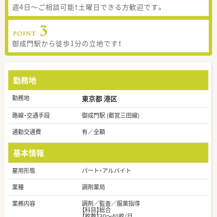
週4日～ご相談可能！土曜日できる方歓迎です。
御成門駅から徒歩1分の立地です！
勤務地
勤務地
東京都 港区
路線・交通手段
御成門駅 (都営三田線)
通勤交通費
有／全額
基本情報
雇用形態
パート・アルバイト
業種
調剤薬局
業務内容
調剤／監査／服薬指導
【科目】総合
【枚数】30～40枚/日