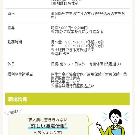
【薬剤師】2名体制
資格
薬剤師免許をお持ちの方（取得見込みの方を含
む）
給与
時給2,000円～2,200円
※前職・ご就業条件により異なる
勤務時間
月～金 9:00～18:00（休憩60分）
土 9:00～17:00（休憩60分）
※土曜日できる方歓迎です
※週4～5日
休日
日祝、他シフト日以外 有給休暇（法定通り）
福利厚生諸手当
厚生年金／協会健保／雇用保険／労災保険／薬
剤師賠償責任保険
時間外手当 など
※給与は銀行口座振込払い
職場情報
求人票に書ききれない
“詳しい職場情報”
をお伝えします！