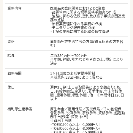
業務内容
医薬品の臨床開発におけるQC業務
・品質管理に関する標準業務手順書の作成
・治験に係わる依頼、契約及び終了手続き関連業
務の点検
・治験薬管理に係わる業務の点検
・モニタリング報告書の点検
・上記の業務に関する記録の保存管理
資格
薬剤師免許をお持ちの方（取得見込みの方を含
む）
給与
年収350万円～700万円
※年齢、経験、能力などを考慮の上、規定により
決定
勤務時間
1ヶ月単位の変形労働時間制
※就業先(23区内)によって異なる
休日
週休2日制(土日※配属先により変動あり)、祝
日、有給休暇(法定通り)、夏季休暇、年末年始休
暇 、慶弔休暇、特別休暇 、他 ※年間休日126日
以上
福利厚生諸手当
厚生年金／雇用保険／労災保険／その他健保
皆勤手当、役職手当、家族手当、資格手当、超過勤
務手当(残業・深夜・休日)
※資格手当例
・TOEIC500点以上…1,000円/月
・TOEIC600点以上…8,000円/月
・TOEIC700点以上…15,000円/月