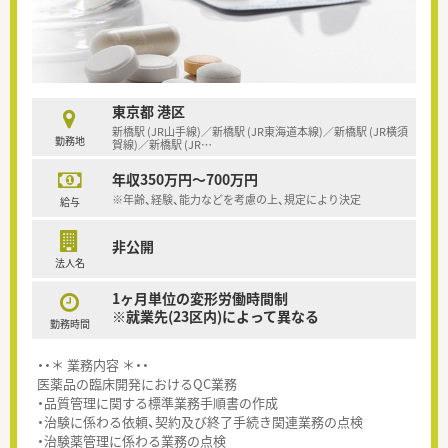
東京都 港区
新橋駅 (JR山手線)／新橋駅 (JR東海道本線)／新橋駅 (JR横須
勤務地
賀線)／新橋駅 (JR
…
年収350万円～700万円
※年齢、経験、能力などを考慮の上、規定により決定
給与
非公開
法人名
1ヶ月単位の変形労働時間制
※就業先(23区内)によって異なる
勤務時間
・・＊ 業務内容 ＊・・
医薬品の臨床開発におけるQC業務
・品質管理に関する標準業務手順書の作成
・治験に係わる依頼、契約及び終了手続き関連業務の点検
・治験薬管理に係わる業務の点検