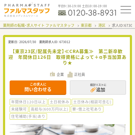
平日9：30-19：00 土日10：00-19：00
薬剤師の転職・求人サイト ファルマスタッフ
東京都
港区
求人ID：673
更新日：
2026/07/30
薬剤師求人ID：
673012
【東京23区/配属先未定】≪CRA募集≫ 第二新卒歓
迎 年間休日126日 取得資格によって＋α手当加算あ
り★
企業
正社員
この求人に
検討リストに
問い合わせる
追加
年間休日120日以上
土日祝休み
土日休み(相談可含む)
未経験可
高給与(600万円以上)
寮・借上社宅あり
住宅補助(手当)あり