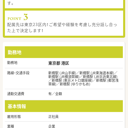
す。
配属先は東京23区内！ご希望や経験を考慮し充分話し合っ
た上で決定します！
勤務地
勤務地
東京都 港区
路線・交通手段
新橋駅 (JR山手線)／新橋駅 (JR東海道本線)／
新橋駅 (JR横須賀線)／新橋駅 (JR京浜東北線)
／新橋駅 (東京メトロ銀座線)／新橋駅 (都営浅
草線)／新橋駅 (ゆりかもめ)
通勤交通費
有／全額
基本情報
雇用形態
正社員
業種
企業