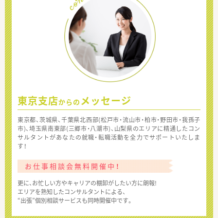
東京支店
メッセージ
からの
東京都、茨城県、千葉県北西部(松戸市・流山市・柏市・野田市・我孫子
市)、埼玉県南東部(三郷市・八潮市)、山梨県のエリアに精通したコン
サルタントがあなたの就職・転職活動を全力でサポートいたしま
す！
お仕事相談会無料開催中！
更に、お忙しい方やキャリアの棚卸がしたい方に朗報!
エリアを熟知したコンサルタントによる、
“出張”個別相談サービスも同時開催中です。