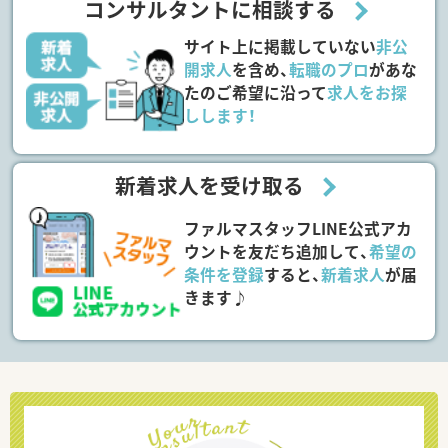
コンサルタントに相談する
サイト上に掲載していない
非公
開求人
を含め、
転職のプロ
があな
たのご希望に沿って
求人をお探
しします！
新着求人を受け取る
ファルマスタッフLINE公式アカ
ウントを友だち追加して、
希望の
条件を登録
すると、
新着求人
が届
きます♪