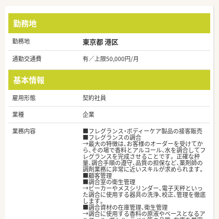
勤務地
勤務地
東京都 港区
通勤交通費
有／上限50,000円/月
基本情報
雇用形態
契約社員
業種
企業
業務内容
■フレグランス・ボディーケア製品の接客販売
■フレグランスの調合
→最大の特徴は、お客様のオーダーを受けてか
ら、その場で香料とアルコール、水を調合してフ
レグランスを完成させることです。 正確な秤
量、調合手順の遵守、品質の担保など、薬剤師の
調剤業務に非常に近いスキルが求められます。
■顧客管理
■調合室の衛生管理
→ビーカーやメスシリンダー、電子天秤といっ
た調合に使用する器具の洗浄、校正、管理を徹底
します。
■調合資材の在庫管理、衛生管理
→調合に使用する香料の原液やベースとなるア