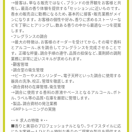
→接客は、単なる販売ではなく、ブランドの世界観をお客様と共
有し、最高の香り体験を提供する「セッション」に近いものです。
香水の販売店に勤務になるため、基本的に接客・販売業務がメイ
ンになります。 お客様の個性や好み、香りに求めるストーリーな
どを丁寧にヒアリングし、数ある香りの中から最適な一つを提案
します。
・フレグランスの調合
→最大の特徴は、お客様のオーダーを受けてから、その場で香料
とアルコール、水を調合してフレグランスを完成させることで
す。 正確な秤量、調合手順の遵守、品質の担保など、薬剤師の調剤
業務に非常に近いスキルが求められます。
・顧客管理
・調合室の衛生管理
→ビーカーやメスシリンダー、電子天秤といった調合に使用する
器具の洗浄、校正、管理を徹底します。
・調合資材の在庫管理、衛生管理
→調合に使用する香料の原液やベースとなるアルコール、ボト
ル、ラベル等の品質・在庫を厳密に管理します。
・製品、調合資材の発注業務
・GMPトレーニングの実施
・・＊ 求人の特徴 ＊・・
■香りと美容のプロフェッショナルとなり、ライフスタイルに応
じたお客様一人ひとりへ特別な香りのご提案や製品を提供する