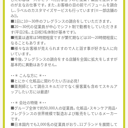
のが主なお仕事です。また、お客様の目の前でパフュームを調合
し、ラベルのカスタマイズサービスも行っています(※一部店舗の
み))。
■1日に10～30件のフレグランスの調合をしていただきます。
■20～30代の従業員が中心でシフト制で勤務をしていただきま
す(平日2名、土日祝3名体制が基本です)。
■残業は通常は5時間程度ですが繁忙期などは10～20時間程度に
なることもあります。
■様々なお客様が見えられますので人と話す事が好きな人に向
いています。
■今後、フレグランスの調合をする店舗を全国に拡大をしますが
基本的に異動はありません。
・・＊ こんな方に ＊・・
■とにかく化粧品に関わりたい方は必見！
■薬剤師として調合スキルだけでなく接客業も含めてスキルア
ップしたい方には最適！
・・＊ 会社の特徴 ＊・・
■グループ全体で約50,000人の従業員。化粧品・スキンケア用品・
フレグランスの世界規模で製造および販売をしているメーカー
です。
■日本国内でも2,000名の従業員がおり、11ブランドを展開して