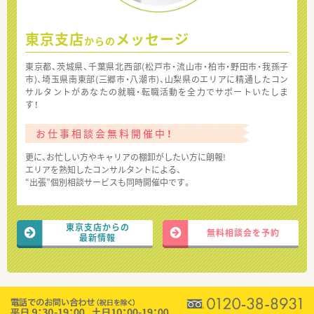
東京支店
メッセージ
からの
東京都、茨城県、千葉県北西部(松戸市・流山市・柏市・野田市・我孫子
市)、埼玉県南東部(三郷市・八潮市)、山梨県のエリアに精通したコン
サルタントがあなたの就職・転職活動を全力でサポートいたしま
す！
お仕事相談会無料開催中！
更に、お忙しい方やキャリアの棚卸がしたい方に朗報!
エリアを熟知したコンサルタントによる、
“出張”個別相談サービスも同時開催中です。
東京支店からの
無料相談会を予約
最新情報