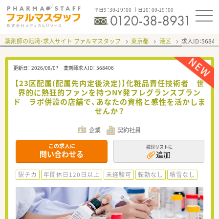
平日9：30-19：00 土日10：00-19：00
薬剤師の転職・求人サイト ファルマスタッフ
東京都
港区
求人ID：568
更新日：
2026/08/07
薬剤師求人ID：
568406
【23区配属(配属先内定後決定)】化粧品責任技術者 世
界的に熱狂的ファンを持つNY発フレグランスブラン
ド ラボ併設の店舗で、あなたの資格と感性を活かしま
せんか？
企業
契約社員
この求人に
検討リストに
問い合わせる
追加
駅チカ
年間休日120日以上
未経験可
転勤なし
積雪なし