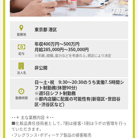
東京都 港区
勤務地
年収400万円～500万円
月給285,000円～350,000円
給与
※年齢、経験、能力などを考慮の上、規定により決定
非公開
法人名
日～土・祝 9:30～20:30のうち実働7.5時間シ
フト制勤務(休憩90分)
※週5日シフト制勤務
勤務時間
※都内店舗に配属の可能性有(新宿区・世田谷
区・渋谷区など)
・・＊ 主な業務内容 ＊・・
■化粧品責任技術者として、7割は接客・3割はラボの管理を行っ
ていただきます。
・フレグランス・ボディーケア製品の接客販売