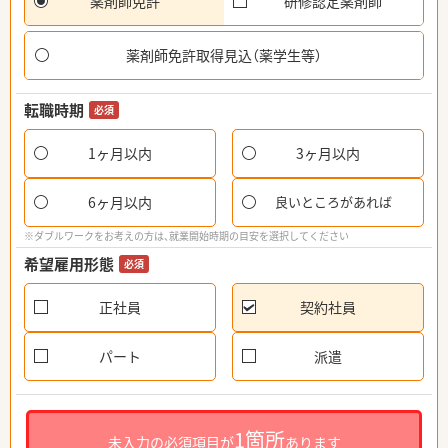
薬剤師免許
研修認定薬剤師
薬剤師免許取得見込（薬学生等）
転職時期
必須
1ヶ月以内
3ヶ月以内
6ヶ月以内
良いところがあれば
※ダブルワークをお考えの方は、就業開始時期の目安を選択してください
希望雇用形態
必須
正社員
契約社員
パート
派遣
1箇所
未入力の必須項目が
あります