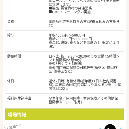
ルコール、ボトル、ラベル等の品質・在庫を厳密
に管理します。
■製品、調合資材の発注業務
■GMPトレーニングの実施
資格
薬剤師免許をお持ちの方（取得見込みの方を含
む）
給与
年収400万円～500万円
月給285,000円～350,000円
※年齢、経験、能力などを考慮の上、規定により
決定
勤務時間
日～土・祝 9:30～20:30のうち実働7.5時間シ
フト制勤務(休憩90分)
※週5日シフト制勤務
※都内店舗に配属の可能性有(新宿区・世田谷
区・渋谷区など)
休日
週休2日制、有給休暇(初年度11日※社内規定
有)、年末年始休暇(店舗により異なる)、他 ※年
間休日122日
福利厚生諸手当
厚生年金／雇用保険／労災保険／その他健保
皆勤手当(5,000円/月)
職場情報