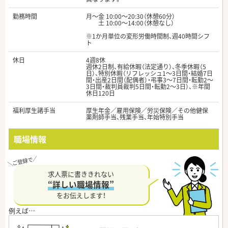
勤務時間
月～金 10:00～20:30（休憩60分）
土 10:00～14:00（休憩なし）
※1か月単位の変形労働時間制、週40時間シフ
ト
休日
4週8休
週休2日制、有給休暇（法定通り）、冬季休暇（5
日）、特別休暇（リフレッシュ1～3日間・結婚7日
間・出産2日間（配偶者）・弔事3～7日間・転勤2～
3日間・裁判員裁判5日間・転勤2～3日）、※年間
休日120日
福利厚生諸手当
厚生年金／雇用保険／労災保険／その他健保
薬剤師手当、残業手当、年始特別手当
職場情報
求人票に書ききれない
“詳しい職場情報”
をお伝えします！