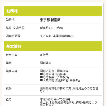
勤務地
勤務地
東京都 新宿区
路線・交通手段
新宿駅 (JR山手線)
通勤交通費
有／全額（非課税限度額内）
基本情報
雇用形態
正社員
業種
調剤薬局
業務内容
調剤／監査／服薬指導
■応需科目：総合科目
■応需枚数：1,498枚/月
■人数体制：薬剤師6名、事務4名
資格
薬剤師免許をお持ちの方（取得見込みの方を含
む）
給与
年収400万円～700万円
※上記は30代経験者モデル、経験・役職により
異なります。