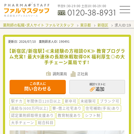
平日9：30-19：00 土日10：00-19：00
薬剤師の転職・求人サイト ファルマスタッフ
東京都
新宿区
求人ID：19
更新日：
2026/07/10
薬剤師求人ID：
190491
【新宿区/新宿駅】≪未経験の方相談OK≫ 教育プログラ
ム充実！ 最大9連休の長期休暇取得OK 福利厚生◎の大
手チェーン薬局です！
調剤薬局
正社員
この求人に
検討リストに
問い合わせる
追加
駅チカ
年間休日120日以上
新卒可
未経験可
ブランク可
高給与(600万円以上)
寮・借上社宅あり
住宅補助(手当)あり
認定薬剤師取得支援あり
教育制度あり
シフト制
大手チェーン
総合科目