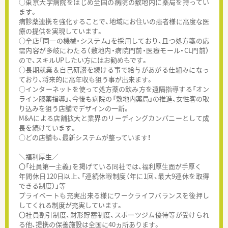
○東京大学病院をはじめ全国の病院の敷地内に薬局を持ってい
ます。
病診薬連携を強化することで、地域にお住いの患者様に高度な医
療の提供を実現しています。
○全店「同一の機械・システム」を採用しており、且つ処方箋の応
需内容が多岐にわたる（敷地内・病院門前・医療モール・CL門前）
ので、スキルUPしたい方にはお勧めもです。
○長期就業＆自己研讃を続ける事で給与があがる仕組みになっ
ており、将来的に高年収も狙う事が出来ます。
○インターネットを使って処方薬の飲み方を遠隔指導する「オン
ライン服薬指導」、今後も病院の「敷地内薬局」の推進、女性客の取
り込みを狙う店舗でデザインの一新。
M&Aによる店舗拡大と業界のリーディングカンパニーとして成
長を続けています。
○どの店舗も、最新システムが整っています！
＼福利厚生／
〇「社員第一主義」を掲げている同社では、福利厚生面が手厚く
年間休日120日以上、「連続休暇制度（年に1回、最大9連休を取得
できる制度）」等
プライベートも充実出来る様にワークライフバランスを後押し
してくれる制度が充実しています。
〇社員割引制度、財形貯蓄制度、スポーツジム優待等が受けられ
る他、提携の保養施設は全国に40ヵ所あります。