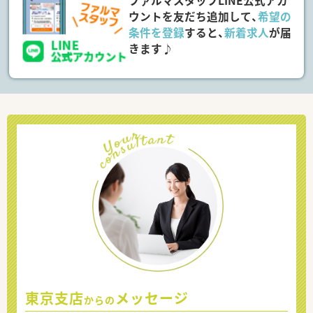
ファルマスタッフLINE公式アカ
ウントを友だち追加して、
希望の
条件を登録
すると、
新着求人
が届
きます♪
東京支店
メッセージ
からの