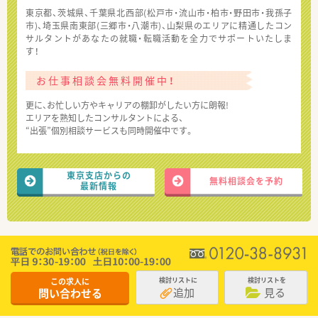
東京都、茨城県、千葉県北西部(松戸市・流山市・柏市・野田市・我孫子
市)、埼玉県南東部(三郷市・八潮市)、山梨県のエリアに精通したコン
サルタントがあなたの就職・転職活動を全力でサポートいたしま
す！
お仕事相談会無料開催中！
更に、お忙しい方やキャリアの棚卸がしたい方に朗報!
エリアを熟知したコンサルタントによる、
“出張”個別相談サービスも同時開催中です。
東京支店からの
無料相談会を予約
最新情報
この求人に
検討リストに
検討リストを
追加
見る
問い合わせる