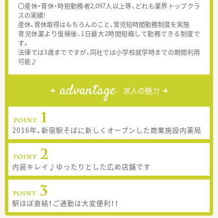
〇産休・育休・時短勤務者2,097人以上等、どれも業界トップクラ
スの実績!
産休、育休取得はもちろんのこと、育児短時間勤務制度を実施
育児休業より復帰後、1日最大2時間短縮して勤務できる制度で
す。
法律では3歳までですが、同社では小学校就学時までの期間利用
可能♪
advantage
求人の魅力
2016年、新宿駅そばに新しくオープンした商業施設内薬局
内装キレイ♪ゆったりとした広め店舗です
駅ほぼ直結！ご通勤は大変便利！！