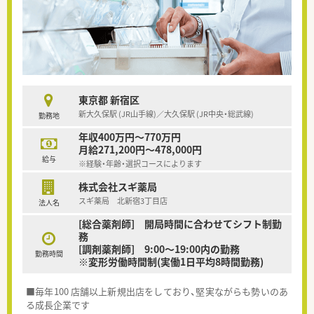
東京都 新宿区
新大久保駅 (JR山手線)／大久保駅 (JR中央・総武線)
勤務地
年収400万円～770万円
月給271,200円～478,000円
給与
※経験・年齢・選択コースによります
株式会社スギ薬局
スギ薬局 北新宿3丁目店
法人名
[総合薬剤師] 開局時間に合わせてシフト制勤
務
[調剤薬剤師] 9:00～19:00内の勤務
勤務時間
※変形労働時間制(実働1日平均8時間勤務)
■毎年100 店舗以上新規出店をしており、堅実ながらも勢いのあ
る成長企業です