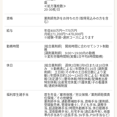
面
≪処方箋枚数≫
20-30枚/日
資格
薬剤師免許をお持ちの方（取得見込みの方を含
む）
給与
年収400万円～770万円
月給271,200円～478,000円
※経験・年齢・選択コースによります
勤務時間
[総合薬剤師] 開局時間に合わせてシフト制勤
務
[調剤薬剤師] 9:00～19:00内の勤務
※変形労働時間制(実働1日平均8時間勤務)
休日
[総合薬剤師] 週休2日制（月9日または10日休
み ※勤務表による）/年間休日116日 [調剤薬
剤師] 土日祝（その年の土日祝日数により変
動）/年間休日約120～124日（年による） 有給休
暇（法定通り）/慶弔休暇/特別休暇/配偶者出産
特別休暇/出産育児休業/介護休業/子の看護休
暇/連続休暇制度
福利厚生諸手当
厚生年金／雇用保険／労災保険／薬剤師賠償責
任保険／その他健保
薬剤師手当、通勤費補助手当、資格手当（薬剤師、
登録販売者、管理栄養士）、子ども手当、調整手
当、超過勤務手当（時間外勤務手当、休日勤務手
当、深夜勤務手当）、社宅手当（適応条件有）、他基
準内手当あり（店長手当、SV手当、PSV手当など）