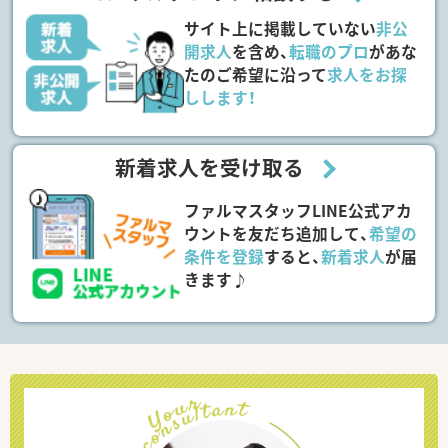
サイト上に掲載していない
非公
開求人
を含め、
転職のプロ
があな
たのご希望に沿って
求人をお探
しします！
新着求人を受け取る
ファルマスタッフLINE公式アカ
ウントを友だち追加して、
希望の
条件を登録
すると、
新着求人
が届
きます♪