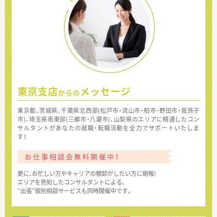
東京支店
メッセージ
からの
東京都、茨城県、千葉県北西部(松戸市・流山市・柏市・野田市・我孫子
市)、埼玉県南東部(三郷市・八潮市)、山梨県のエリアに精通したコン
サルタントがあなたの就職・転職活動を全力でサポートいたしま
す！
お仕事相談会無料開催中！
更に、お忙しい方やキャリアの棚卸がしたい方に朗報!
エリアを熟知したコンサルタントによる、
“出張”個別相談サービスも同時開催中です。