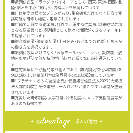
■調剤併設型ドラッグのパイオニアとして、関東、東海、関西、北
陸・信州を中心に約1,700店舗以上を展開しています
■研修制度は様々なプランがあり、集合研修だけでなく任意で受
講可能な研修も幅広く用意されています
■店舗で活躍する従業員、社外で活躍する従業員、将来経営幹部
となる従業員など、薬剤師として様々な活躍ができるフィールド
を用意されています
■総合薬剤師・調剤薬剤師（土日休み・19時までの勤務）どちらか
の働き方を選択できます
■調剤併設型だけでなく「医療モール・クリニック併設店舗」「敷
地内薬局」「訪問調剤特化型店舗」など様々な店舗を運営していま
す
■在宅医療にも積極的取り組んでおり「訪問調剤特化型店舗」を
50店舗以上、無菌調剤室は業界最多の51店舗設置しています
■「プラチナくるみん認定企業」「健康経営優良法人2023（大規模
法人部門）認定」等を取得し一人ひとりが働きやすい環境が整備
されています
■充実した研修制度、人事制度、評価制度、キャリア支援制度等が
あるのも特徴です
advantage
求人の魅力