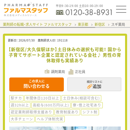
平日9：30-19：00 土日10：00-19：00
薬剤師の転職・求人サイト ファルマスタッフ
東京都
新宿区
スギ薬局 
更新日：
2026/07/30
薬剤師求人ID：
191118
【新宿区/大久保駅ほか】土日休みの選択も可能！ 国から
子育てサポート企業と認定されている会社♪ 男性の育
休取得も実績あり
調剤薬局
正社員
この求人に
検討リストに
問い合わせる
追加
駅チカ
年間休日120日以上
土日休み(相談可含む)
週32h以上
高給与(600万円以上)
寮・借上社宅あり
認定薬剤師取得支援あり
教育制度あり
シフト制
大手チェーン
ヘルプ体制充実