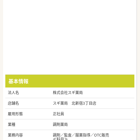
基本情報
法人名
株式会社スギ薬局
店舗名
スギ薬局 北新宿3丁目店
雇用形態
正社員
業種
調剤薬局
業務内容
調剤／監査／服薬指導／OTC販売
≪科目≫