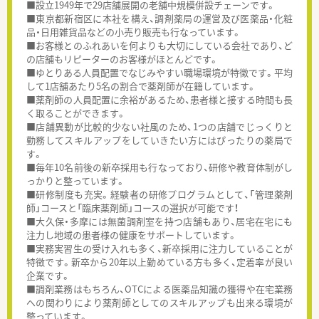
■設立1949年で29店舗展開の老舗中規模併設チェーンです。
■東京都新宿区に本社を構え、調剤薬局の運営及び医薬品・化粧
品・日用雑貨品などの小売り販売も行なっています。
■お客様とのふれあいを何よりも大切にしている会社であり、ど
の店舗もリピーターのお客様がほとんどです。
■ゆとりある人員配置でなじみやすい職場環境が特徴です。平均
して1店舗あたり5名の割合で薬剤師が在籍しています。
■薬剤師の人員配置に余裕があるため、患者様と接する時間も長
く取ることができます。
■店舗異動が比較的少ない社風のため、1つの店舗でじっくりと
勤務してスキルアップをしていきたい方にはぴったりの薬局で
す。
■毎年10名前後の新卒採用も行なっており、研修や教育体制がし
っかりと整っています。
■研修制度も充実。経験者の研修プログラムとして、「管理薬剤
師」コースと「臨床薬剤師」コースの選択が可能です！
■大久保・多摩には無菌調剤室を持つ店舗もあり、居宅在宅にも
注力し地域の患者様の健康をサポートしています。
■実務実習生の受け入れも多く、新卒採用に注力していることが
特徴です。新卒から20年以上勤めている方も多く、定着率が良い
企業です。
■調剤業務はもちろん、OTCによる医薬品知識の獲得や在宅業務
への関わりにより薬剤師としてのスキルアップも出来る環境が
整っています。