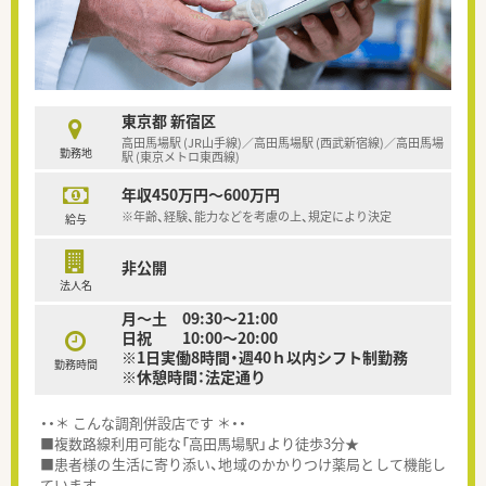
東京都 新宿区
高田馬場駅 (JR山手線)／高田馬場駅 (西武新宿線)／高田馬場
勤務地
駅 (東京メトロ東西線)
年収450万円～600万円
※年齢、経験、能力などを考慮の上、規定により決定
給与
非公開
法人名
月～土 09:30～21:00
日祝 10:00～20:00
※1日実働8時間・週40ｈ以内シフト制勤務
勤務時間
※休憩時間：法定通り
・・＊ こんな調剤併設店です ＊・・
■複数路線利用可能な「高田馬場駅」より徒歩3分★
■患者様の生活に寄り添い、地域のかかりつけ薬局として機能し
ています。