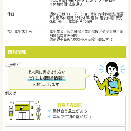
※1日実働8時間・週40ｈ以内シフト制勤務
※休憩時間：法定通り
休日
週休2日制(ローテーション制)、有給休暇(法定通
り)、慶弔休暇特、特別休暇、産前・産後休暇・育児
休暇、他 ※年間休日120日
福利厚生諸手当
厚生年金／協会健保／雇用保険／労災保険／薬
剤師賠償責任保険
薬剤師手当(67,000円/月※給与額に含む)
職場情報
求人票に書ききれない
“詳しい職場情報”
をお伝えします！
職場の雰囲気
助け合う風土がある
年齢や性別の壁がない