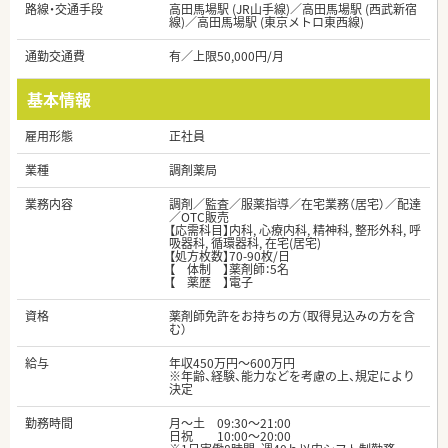
路線・交通手段
高田馬場駅 (JR山手線)／高田馬場駅 (西武新宿
線)／高田馬場駅 (東京メトロ東西線)
通勤交通費
有／上限50,000円/月
基本情報
雇用形態
正社員
業種
調剤薬局
業務内容
調剤／監査／服薬指導／在宅業務（居宅）／配達
／OTC販売
【応需科目】内科, 心療内科, 精神科, 整形外科, 呼
吸器科, 循環器科, 在宅(居宅)
【処方枚数】70-90枚/日
【 体制 】薬剤師：5名
【 薬歴 】電子
資格
薬剤師免許をお持ちの方（取得見込みの方を含
む）
給与
年収450万円～600万円
※年齢、経験、能力などを考慮の上、規定により
決定
勤務時間
月～土 09:30～21:00
日祝 10:00～20:00