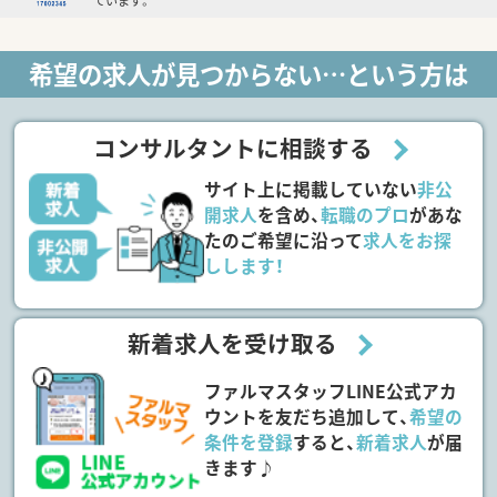
ています。
希望の求人が見つからない…という方は
コンサルタントに相談する
サイト上に掲載していない
非公
開求人
を含め、
転職のプロ
があな
たのご希望に沿って
求人をお探
しします！
新着求人を受け取る
ファルマスタッフLINE公式アカ
ウントを友だち追加して、
希望の
条件を登録
すると、
新着求人
が届
きます♪