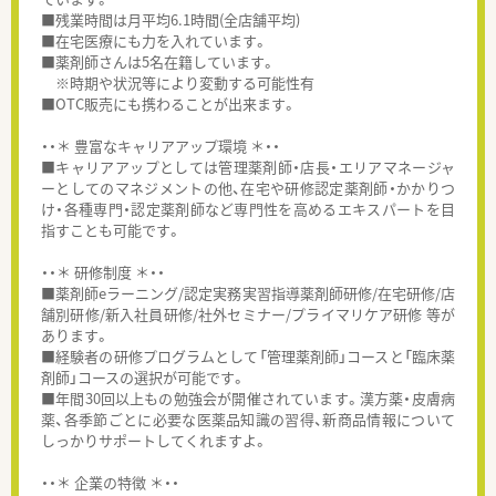
■残業時間は月平均6.1時間(全店舗平均)
■在宅医療にも力を入れています。
■薬剤師さんは5名在籍しています。
※時期や状況等により変動する可能性有
■OTC販売にも携わることが出来ます。
・・＊ 豊富なキャリアアップ環境 ＊・・
■キャリアアップとしては管理薬剤師・店長・エリアマネージャ
ーとしてのマネジメントの他、在宅や研修認定薬剤師・かかりつ
け・各種専門・認定薬剤師など専門性を高めるエキスパートを目
指すことも可能です。
・・＊ 研修制度 ＊・・
■薬剤師eラーニング/認定実務実習指導薬剤師研修/在宅研修/店
舗別研修/新入社員研修/社外セミナー/プライマリケア研修 等が
あります。
■経験者の研修プログラムとして「管理薬剤師」コースと「臨床薬
剤師」コースの選択が可能です。
■年間30回以上もの勉強会が開催されています。漢方薬・皮膚病
薬、各季節ごとに必要な医薬品知識の習得、新商品情報について
しっかりサポートしてくれますよ。
・・＊ 企業の特徴 ＊・・