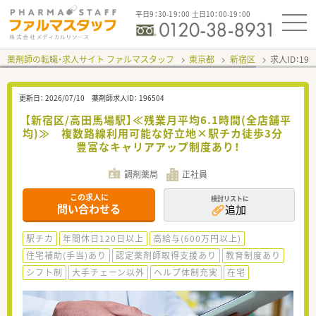
平日9：30-19：00 土日10：00-19：00
薬剤師の転職・求人サイト ファルマスタッフ
東京都
新宿区
求人ID：19
更新日：
2026/07/10
薬剤師求人ID：
196504
【新宿区/高田馬場駅】≪残業月平均6.1時間(全店舗平
均)≫ 複数路線利用可能な好立地×駅チカ徒歩3分
豊富なキャリアアップ制度あり！
調剤薬局
正社員
この求人に
検討リストに
問い合わせる
追加
駅チカ
年間休日120日以上
高給与(600万円以上)
住宅補助(手当)あり
認定薬剤師取得支援あり
教育制度あり
シフト制
大手チェーン以外
ヘルプ体制充実
在宅