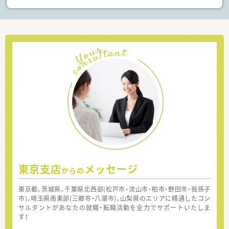
東京支店
メッセージ
からの
東京都、茨城県、千葉県北西部(松戸市・流山市・柏市・野田市・我孫子
市)、埼玉県南東部(三郷市・八潮市)、山梨県のエリアに精通したコン
サルタントがあなたの就職・転職活動を全力でサポートいたしま
す！