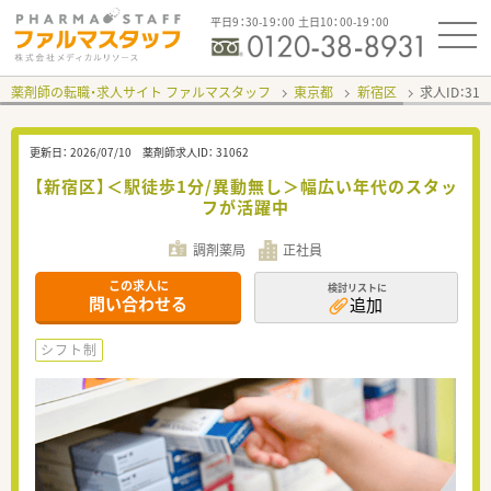
平日9：30-19：00 土日10：00-19：00
薬剤師の転職・求人サイト ファルマスタッフ
東京都
新宿区
求人ID：31
更新日：
2026/07/10
薬剤師求人ID：
31062
【新宿区】＜駅徒歩1分/異動無し＞幅広い年代のスタッ
フが活躍中
調剤薬局
正社員
この求人に
検討リストに
問い合わせる
追加
シフト制