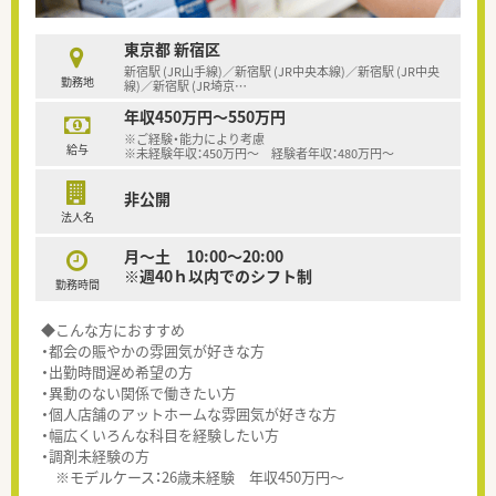
東京都 新宿区
新宿駅 (JR山手線)／新宿駅 (JR中央本線)／新宿駅 (JR中央
勤務地
線)／新宿駅 (JR埼京
…
年収450万円～550万円
※ご経験・能力により考慮
給与
※未経験年収：450万円～ 経験者年収：480万円～
非公開
法人名
月～土 10:00～20:00
※週40ｈ以内でのシフト制
勤務時間
◆こんな方におすすめ
・都会の賑やかの雰囲気が好きな方
・出勤時間遅め希望の方
・異動のない関係で働きたい方
・個人店舗のアットホームな雰囲気が好きな方
・幅広くいろんな科目を経験したい方
・調剤未経験の方
※モデルケース：26歳未経験 年収450万円～