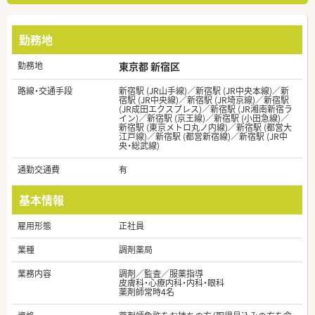
勤務地
勤務地
東京都 新宿区
路線・交通手段
新宿駅 (JR山手線)／新宿駅 (JR中央本線)／新
宿駅 (JR中央線)／新宿駅 (JR埼京線)／新宿駅
(JR成田エクスプレス)／新宿駅 (JR湘南新宿ラ
イン)／新宿駅 (京王線)／新宿駅 (小田急線)／
新宿駅 (東京メトロ丸ノ内線)／新宿駅 (都営大
江戸線)／新宿駅 (都営新宿線)／新宿駅 (JR中
央・総武線)
通勤交通費
有
基本情報
雇用形態
正社員
業種
調剤薬局
業務内容
調剤／監査／服薬指導
皮膚科・心療内科・内科・眼科
薬剤師常時4名