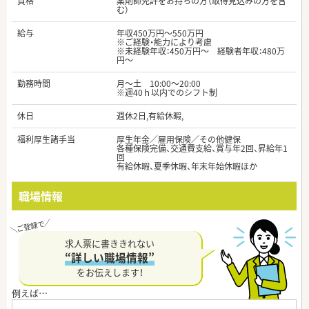
資格
薬剤師免許をお持ちの方（取得見込みの方を含
む）
給与
年収450万円～550万円
※ご経験・能力により考慮
※未経験年収：450万円～ 経験者年収：480万
円～
勤務時間
月～土 10:00～20:00
※週40ｈ以内でのシフト制
休日
週休2日,有給休暇,
福利厚生諸手当
厚生年金／雇用保険／その他健保
各種保険完備、交通費支給、賞与年2回、昇給年1
回
有給休暇、夏季休暇、年末年始休暇ほか
職場情報
求人票に書ききれない
“詳しい職場情報”
をお伝えします！