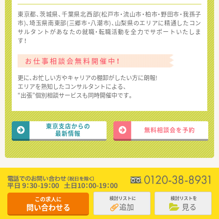
東京都、茨城県、千葉県北西部(松戸市・流山市・柏市・野田市・我孫子
市)、埼玉県南東部(三郷市・八潮市)、山梨県のエリアに精通したコン
サルタントがあなたの就職・転職活動を全力でサポートいたしま
す！
お仕事相談会無料開催中！
更に、お忙しい方やキャリアの棚卸がしたい方に朗報!
エリアを熟知したコンサルタントによる、
“出張”個別相談サービスも同時開催中です。
東京支店からの
無料相談会を予約
最新情報
この求人に
検討リストに
検討リストを
追加
見る
問い合わせる