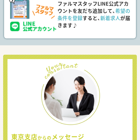
ファルマスタッフLINE公式アカ
ウントを友だち追加して、
希望の
条件を登録
すると、
新着求人
が届
きます♪
東京支店
メッセージ
からの