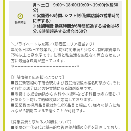
月～土日 9:00～18:00/10:00～19:00(休憩60
分)
※実働週40時間、シフト制（配属店舗の営業時間
に準ずる）
勤務時間
※休憩時間:勤務時間が6時間超過する場合は45
分、8時間超過する場合は60分
＼プライベートも充実／（新宿区エリア担当より）
年間休日125日で残業も月平均8時間未満と少なく、有給取得率も
75％以上と高水準です。仕事と私生活を無理なく両立させたい
方に最適な環境が整っています。
＊------------------------------------------＊
【店舗情報と応需状況について】
■西武新宿線の下落合駅および西武池袋線の椎名町駅から、それ
ぞれ徒歩10分ほどの好立地にある調剤薬局です。
■隣接する総合病院から内科や小児科など多科目の処方箋を、1
日あたり平均して約68枚ほど応需しております。
■医薬品の採用品目数は約1,890品目と幅広く、様々な処方に触
れながら調剤スキルを磨くことが可能です。
【募集背景と求める人物像について】
■薬局の世代交代と将来的な管理薬剤師の交代を計画しており、