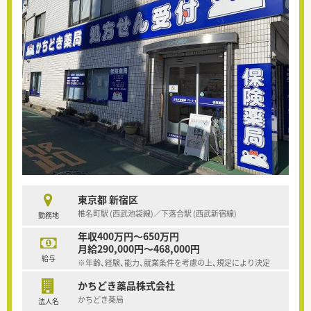
東京都 新宿区
椎名町駅 (西武池袋線)／下落合駅 (西武新宿線)
勤務地
年収400万円～650万円
月給290,000円～468,000円
給与
※年齢、経験、能力、就業条件を考慮の上、規定により決定
かちどき薬品株式会社
かちどき薬局
法人名