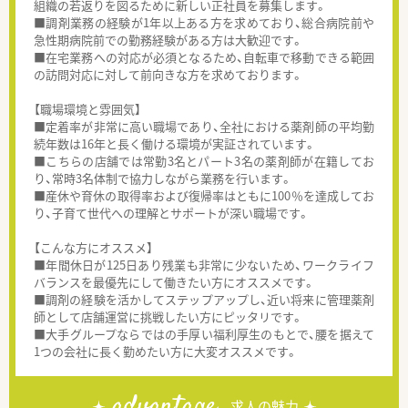
組織の若返りを図るために新しい正社員を募集します。
■調剤業務の経験が1年以上ある方を求めており、総合病院前や
急性期病院前での勤務経験がある方は大歓迎です。
■在宅業務への対応が必須となるため、自転車で移動できる範囲
の訪問対応に対して前向きな方を求めております。
【職場環境と雰囲気】
■定着率が非常に高い職場であり、全社における薬剤師の平均勤
続年数は16年と長く働ける環境が実証されています。
■こちらの店舗では常勤3名とパート3名の薬剤師が在籍してお
り、常時3名体制で協力しながら業務を行います。
■産休や育休の取得率および復帰率はともに100％を達成してお
り、子育て世代への理解とサポートが深い職場です。
【こんな方にオススメ】
■年間休日が125日あり残業も非常に少ないため、ワークライフ
バランスを最優先にして働きたい方にオススメです。
■調剤の経験を活かしてステップアップし、近い将来に管理薬剤
師として店舗運営に挑戦したい方にピッタリです。
■大手グループならではの手厚い福利厚生のもとで、腰を据えて
1つの会社に長く勤めたい方に大変オススメです。
advantage
求人の魅力