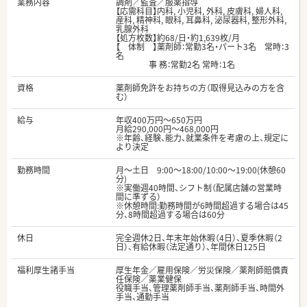
業務内容
調剤／監査／服薬指導
【応需科目】内科, 小児科, 外科, 皮膚科, 婦人科,
産科, 精神科, 眼科, 耳鼻科, 泌尿器科, 整形外科,
乳腺外科
【処方枚数】約68/日・約1,639枚/月
【 体制 】薬剤師：常勤3名・パート3名 常時：3
名
事 務：常勤2名 常時：1名
資格
薬剤師免許をお持ちの方（取得見込みの方を含
む）
給与
年収400万円～650万円
月給290,000円～468,000円
※年齢、経験、能力、就業条件を考慮の上、規定に
より決定
勤務時間
月～土日 9:00～18:00/10:00～19:00(休憩60
分)
※実働週40時間、シフト制（配属店舗の営業時
間に準ずる）
※休憩時間:勤務時間が6時間超過する場合は45
分、8時間超過する場合は60分
休日
完全週休2日、年末年始休暇（4日）、夏季休暇（2
日）、有給休暇（法定通り）、年間休日125日
福利厚生諸手当
厚生年金／雇用保険／労災保険／薬剤師賠償責
任保険／薬業健保
役職手当、管理薬剤師手当、薬剤師手当、時間外
手当、通勤手当