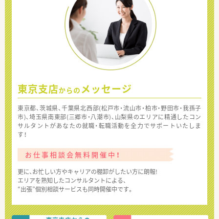
東京支店
メッセージ
からの
東京都、茨城県、千葉県北西部(松戸市・流山市・柏市・野田市・我孫子
市)、埼玉県南東部(三郷市・八潮市)、山梨県のエリアに精通したコン
サルタントがあなたの就職・転職活動を全力でサポートいたしま
す！
お仕事相談会無料開催中！
更に、お忙しい方やキャリアの棚卸がしたい方に朗報!
エリアを熟知したコンサルタントによる、
“出張”個別相談サービスも同時開催中です。