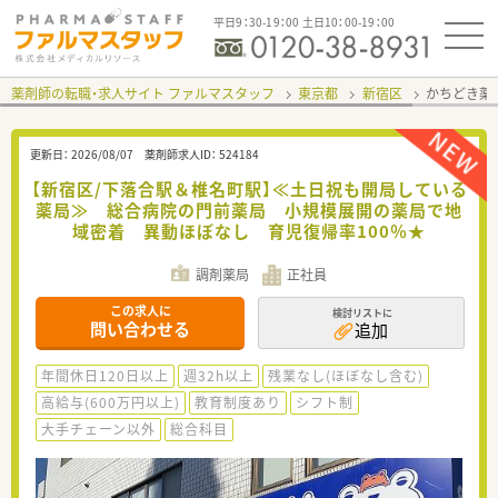
平日9：30-19：00 土日10：00-19：00
薬剤師の転職・求人サイト ファルマスタッフ
東京都
新宿区
かちどき薬
更新日：
2026/08/07
薬剤師求人ID：
524184
【新宿区/下落合駅＆椎名町駅】≪土日祝も開局している
薬局≫ 総合病院の門前薬局 小規模展開の薬局で地
域密着 異動ほぼなし 育児復帰率100％★
調剤薬局
正社員
この求人に
検討リストに
問い合わせる
追加
年間休日120日以上
週32h以上
残業なし(ほぼなし含む)
高給与(600万円以上)
教育制度あり
シフト制
大手チェーン以外
総合科目