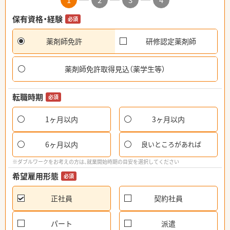
1
2
3
4
保有資格・経験
必須
薬剤師免許
研修認定薬剤師
薬剤師免許取得見込（薬学生等）
転職時期
必須
1ヶ月以内
3ヶ月以内
6ヶ月以内
良いところがあれば
※ダブルワークをお考えの方は、就業開始時期の目安を選択してください
希望雇用形態
必須
正社員
契約社員
パート
派遣