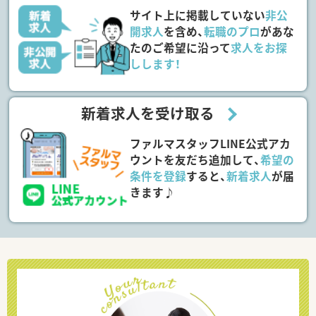
サイト上に掲載していない
非公
開求人
を含め、
転職のプロ
があな
たのご希望に沿って
求人をお探
しします！
新着求人を受け取る
ファルマスタッフLINE公式アカ
ウントを友だち追加して、
希望の
条件を登録
すると、
新着求人
が届
きます♪