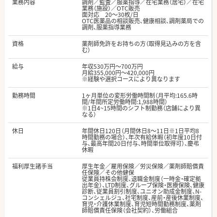
業務内容
調剤／監査／服薬指導／在宅業務（居宅）／在宅
業務（施設）／OTC販売
面対応 20～30枚/日
OTC医薬品の相談販売、健康相談、調剤薬局での
調剤、服薬指導業務
資格
薬剤師免許をお持ちの方（取得見込みの方を含
む）
給与
年収530万円～700万円
月給355,000円～420,000円
※経験や選択コースにより異なります
勤務時間
1ヶ月単位の変形労働時間制（月平均:165.6時
間/年間所定労働時間:1,988時間）
※1日4~15時間のシフト制勤務（店舗により異
なる）
休日
年間休日120日（月間休日8～11日※1日平均8
時間勤務の場合）、年次有給休暇（初年度10日付
与、最高年間20日付与、時間単位取得可）、慶弔
休暇
福利厚生諸手当
厚生年金／雇用保険／労災保険／薬剤師賠償責
任保険／その他健保
従業員持株会制度、退職金制度（一時金・確定拠
出年金）、LTD制度、グループ保険・医療保険、健康
診断、従業員割引制度、ユニオン助成金制度、N-
コンシェルジュ、社宅制度、産前・産後休業制度、
育児・介護休業制度、育児短時間勤務制度、薬剤
師賠償責任保険（会社契約）、労働組合