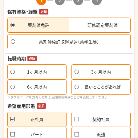
1
2
3
4
保有資格・経験
必須
薬剤師免許
研修認定薬剤師
薬剤師免許取得見込（薬学生等）
転職時期
必須
1ヶ月以内
3ヶ月以内
6ヶ月以内
良いところがあれば
※ダブルワークをお考えの方は、就業開始時期の目安を選択してください
希望雇用形態
必須
正社員
契約社員
パート
派遣