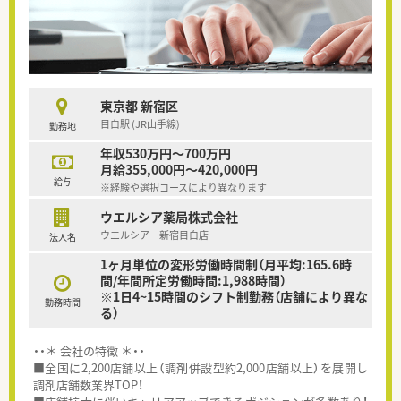
東京都 新宿区
目白駅 (JR山手線)
勤務地
年収530万円～700万円
月給355,000円～420,000円
給与
※経験や選択コースにより異なります
ウエルシア薬局株式会社
ウエルシア 新宿目白店
法人名
1ヶ月単位の変形労働時間制（月平均:165.6時
間/年間所定労働時間:1,988時間）
※1日4~15時間のシフト制勤務（店舗により異な
勤務時間
る）
・・＊ 会社の特徴 ＊・・
■全国に2,200店舗以上（調剤併設型約2,000店舗以上）を展開し
調剤店舗数業界TOP！