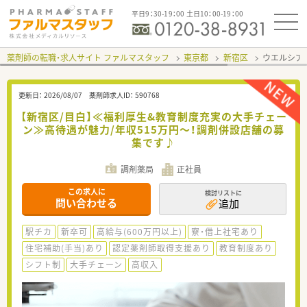
平日9：30-19：00 土日10：00-19：00
薬剤師の転職・求人サイト ファルマスタッフ
東京都
新宿区
ウエルシア
更新日：
2026/08/07
薬剤師求人ID：
590768
【新宿区/目白】≪福利厚生&教育制度充実の大手チェー
ン≫高待遇が魅力/年収515万円～！調剤併設店舗の募
集です♪
調剤薬局
正社員
この求人に
検討リストに
問い合わせる
追加
駅チカ
新卒可
高給与(600万円以上)
寮・借上社宅あり
住宅補助(手当)あり
認定薬剤師取得支援あり
教育制度あり
シフト制
大手チェーン
高収入