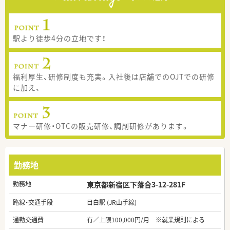
駅より徒歩4分の立地です！
福利厚生、研修制度も充実。入社後は店舗でのOJTでの研修
に加え、
マナー研修・OTCの販売研修、調剤研修があります。
勤務地
勤務地
東京都新宿区下落合3-12-281F
路線・交通手段
目白駅 (JR山手線)
通勤交通費
有／上限100,000円/月 ※就業規則による