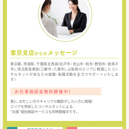
東京支店
メッセージ
からの
東京都、茨城県、千葉県北西部(松戸市・流山市・柏市・野田市・我孫子
市)、埼玉県南東部(三郷市・八潮市)、山梨県のエリアに精通したコン
サルタントがあなたの就職・転職活動を全力でサポートいたしま
す！
お仕事相談会無料開催中！
更に、お忙しい方やキャリアの棚卸がしたい方に朗報!
エリアを熟知したコンサルタントによる、
“出張”個別相談サービスも同時開催中です。