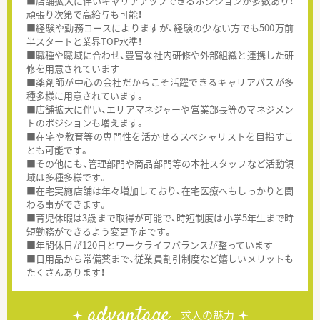
■店舗拡大に伴いキャリアアップできるポジションが多数あり！
頑張り次第で高給与も可能！
■経験や勤務コースによりますが、経験の少ない方でも500万前
半スタートと業界TOP水準！
■職種や職域に合わせ、豊富な社内研修や外部組織と連携した研
修を用意されています
■薬剤師が中心の会社だからこそ活躍できるキャリアパスが多
種多様に用意されています。
■店舗拡大に伴い、エリアマネジャーや営業部長等のマネジメン
トのポジションも増えます。
■在宅や教育等の専門性を活かせるスペシャリストを目指すこ
とも可能です。
■その他にも、管理部門や商品部門等の本社スタッフなど活動領
域は多種多様です。
■在宅実施店舗は年々増加しており、在宅医療へもしっかりと関
わる事ができます。
■育児休暇は3歳まで取得が可能で、時短制度は小学5年生まで時
短勤務ができるよう変更予定です。
■年間休日が120日とワークライフバランスが整っています
■日用品から常備薬まで、従業員割引制度など嬉しいメリットも
たくさんあります！
advantage
求人の魅力