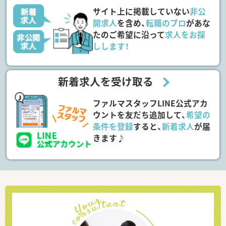
サイト上に掲載していない
非公
開求人
を含め、
転職のプロ
があな
たのご希望に沿って
求人をお探
しします！
新着求人を受け取る
ファルマスタッフLINE公式アカ
ウントを友だち追加して、
希望の
条件を登録
すると、
新着求人
が届
きます♪