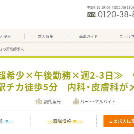
平日9：30-19：00 土日10：00-19：
人検索
求人特集
転職ガイド
ファル
602の薬剤師求人
≪超希少×午後勤務×週2-3日≫
駅チカ徒歩5分 内科・皮膚科が
調剤薬局
パート・アルバイト
報
職場情報
この求人に