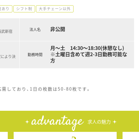
度あり
シフト制
大手チェーン以外
非公開
法人名
(西武新宿
月～土 14:30～18:30(休憩なし)
※土曜日含めて週2-3日勤務可能な
勤務時間
定により決
方
需しており、1日の枚数は50-80枚です。
advantage
求人の魅力