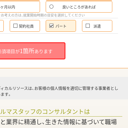
6ヶ月以内
良いところがあれば
希
をお考えの方は、就業開始時期の目安を選択してください
契約社員
パート
派遣
就
1箇所
必須項目が
あります
就業
ディカルリソースは、お客様の個人情報を適切に管理する事業者とし
ます。
調
ァルマスタッフのコンサルタントは
と業界に精通し、生きた情報に基づいて職場