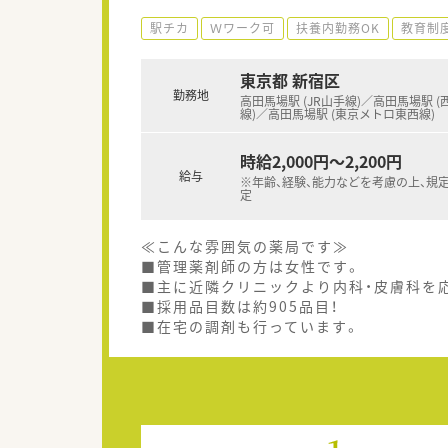
駅チカ
Ｗワーク可
扶養内勤務OK
教育制
東京都 新宿区
勤務地
高田馬場駅 (JR山手線)／高田馬場駅 
線)／高田馬場駅 (東京メトロ東西線)
時給2,000円～2,200円
給与
※年齢、経験、能力などを考慮の上、規
定
≪こんな雰囲気の薬局です≫
■管理薬剤師の方は女性です。
■主に近隣クリニックより内科・皮膚科を応
■採用品目数は約905品目！
■在宅の調剤も行っています。