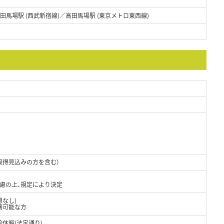
高田馬場駅 (西武新宿線)／高田馬場駅 (東京メトロ東西線)
取得見込みの方を含む）
考慮の上、規定により決定
憩なし)
務可能な方
休暇(法定通り)