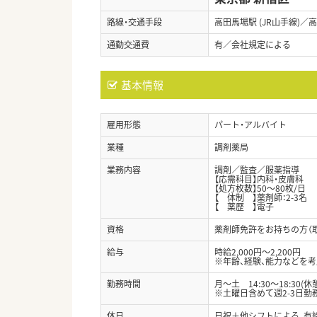
路線・交通手段
高田馬場駅 (JR山手線)／
通勤交通費
有／会社規定による
基本情報
雇用形態
パート・アルバイト
業種
調剤薬局
業務内容
調剤／監査／服薬指導
【応需科目】内科・皮膚科
【処方枚数】50～80枚/日
【 体制 】薬剤師：2-3名
【 薬歴 】電子
資格
薬剤師免許をお持ちの方（
給与
時給2,000円～2,200円
※年齢、経験、能力などを
勤務時間
月～土 14:30～18:30(休
※土曜日含めて週2-3日勤
休日
日祝＋他シフトによる、有給