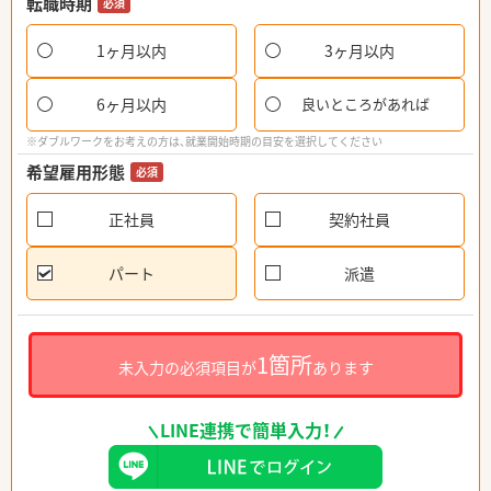
転職時期
必須
1ヶ月以内
3ヶ月以内
6ヶ月以内
良いところがあれば
※ダブルワークをお考えの方は、就業開始時期の目安を選択してください
希望雇用形態
必須
正社員
契約社員
パート
派遣
1箇所
未入力の必須項目が
あります
LINE連携で簡単入力！