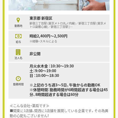
東京都 新宿区
新宿三丁目駅 (東京メトロ丸ノ内線)／新宿三丁目駅 (東京メ
勤務地
トロ副都心線)／新宿三丁目駅 (
…
時給2,400円～2,500円
※経験・スキルによる
給与
非公開
法人名
月火水木金 ：10:30～19:30
土：9:00～19:00
日 ：10:00～18:30
勤務時間
※上記のうち週3～5日、午後からの勤務OK
※休憩時間：勤務時間が6時間超過する場合は45
分、8時間超過する場合は60分
≪こんな会社・薬局です≫
■関東に1店舗、関西に1店舗を展開している企業です。その為異
動の心配もございません！