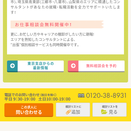
市)、埼玉県南東部(三郷市・八潮市)、山梨県のエリアに精通したコン
サルタントがあなたの就職・転職活動を全力でサポートいたしま
す！
お仕事相談会無料開催中！
更に、お忙しい方やキャリアの棚卸がしたい方に朗報!
エリアを熟知したコンサルタントによる、
“出張”個別相談サービスも同時開催中です。
東京支店からの
無料相談会を予約
最新情報
この求人に
検討リストに
検討リストを
追加
見る
問い合わせる