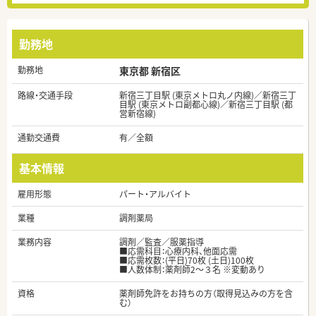
勤務地
勤務地
東京都 新宿区
路線・交通手段
新宿三丁目駅 (東京メトロ丸ノ内線)／新宿三丁
目駅 (東京メトロ副都心線)／新宿三丁目駅 (都
営新宿線)
通勤交通費
有／全額
基本情報
雇用形態
パート・アルバイト
業種
調剤薬局
業務内容
調剤／監査／服薬指導
■応需科目：心療内科、他面応需
■応需枚数：(平日)70枚 (土日)100枚
■人数体制：薬剤師2〜３名 ※変動あり
資格
薬剤師免許をお持ちの方（取得見込みの方を含
む）