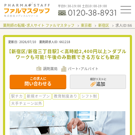
平日9：30-19：00 土日10：00-19：00
薬剤師の転職・求人サイト ファルマスタッフ
東京都
新宿区
求人ID：66
更新日：
2026/07/10
薬剤師求人ID：
661218
【新宿区/新宿三丁目駅】＜高時給2,400円以上＞ダブル
ワークも可能！午後のみ勤務できる方なども歓迎
調剤薬局
パート・アルバイト
この求人に
検討リストに
問い合わせる
追加
駅チカ
新規オープン
教育制度あり
シフト制
大手チェーン以外