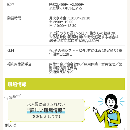
給与
時給2,400円～2,500円
※経験・スキルによる
勤務時間
月火水木金 ：10:30～19:30
土：9:00～19:00
日 ：10:00～18:30
※上記のうち週3～5日、午後からの勤務OK
※休憩時間：勤務時間が6時間超過する場合は
45分、8時間超過する場合は60分
休日
祝、その他シフト日以外、有給休暇（法定通り）※
年間休日120日
福利厚生諸手当
厚生年金／協会健保／雇用保険／労災保険／薬
剤師賠償責任保険
交通費支給など
職場情報
求人票に書ききれない
“詳しい職場情報”
をお伝えします！