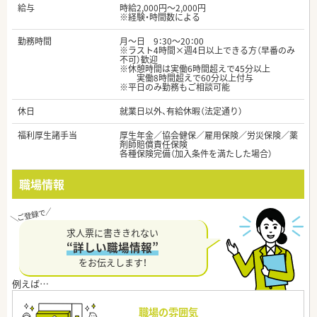
給与
時給2,000円～2,000円
※経験・時間数による
勤務時間
月～日 9：30～20：00
※ラスト4時間×週4日以上できる方（早番のみ
不可）歓迎
※休憩時間は実働6時間超えで45分以上
実働8時間超えで60分以上付与
※平日のみ勤務もご相談可能
休日
就業日以外、有給休暇（法定通り）
福利厚生諸手当
厚生年金／協会健保／雇用保険／労災保険／薬
剤師賠償責任保険
各種保険完備（加入条件を満たした場合）
職場情報
求人票に書ききれない
“詳しい職場情報”
をお伝えします！
職場の雰囲気