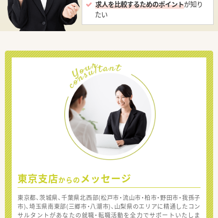
求人を比較するためのポイント
が知り
たい
東京支店
メッセージ
からの
東京都、茨城県、千葉県北西部(松戸市・流山市・柏市・野田市・我孫子
市)、埼玉県南東部(三郷市・八潮市)、山梨県のエリアに精通したコン
サルタントがあなたの就職・転職活動を全力でサポートいたしま