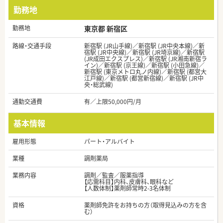
勤務地
勤務地
東京都 新宿区
路線・交通手段
新宿駅 (JR山手線)／新宿駅 (JR中央本線)／新
宿駅 (JR中央線)／新宿駅 (JR埼京線)／新宿駅
(JR成田エクスプレス)／新宿駅 (JR湘南新宿ラ
イン)／新宿駅 (京王線)／新宿駅 (小田急線)／
新宿駅 (東京メトロ丸ノ内線)／新宿駅 (都営大
江戸線)／新宿駅 (都営新宿線)／新宿駅 (JR中
央・総武線)
通勤交通費
有／上限50,000円/月
基本情報
雇用形態
パート・アルバイト
業種
調剤薬局
業務内容
調剤／監査／服薬指導
【応需科目】内科、皮膚科、眼科など
【人数体制】薬剤師常時2-3名体制
資格
薬剤師免許をお持ちの方（取得見込みの方を含
む）