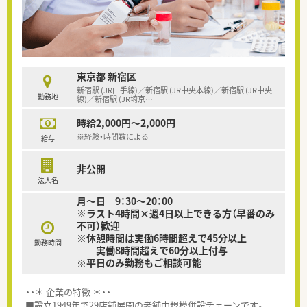
東京都 新宿区
新宿駅 (JR山手線)／新宿駅 (JR中央本線)／新宿駅 (JR中央
勤務地
線)／新宿駅 (JR埼京
…
時給2,000円～2,000円
※経験・時間数による
給与
非公開
法人名
月～日 9：30～20：00
※ラスト4時間×週4日以上できる方（早番のみ
不可）歓迎
※休憩時間は実働6時間超えで45分以上
勤務時間
実働8時間超えで60分以上付与
※平日のみ勤務もご相談可能
・・＊ 企業の特徴 ＊・・
■設立1949年で29店舗展開の老舗中規模併設チェーンです。