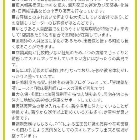
■東京都新宿区に本社を構え、調剤薬局の運営及び医薬品・化粧
品・日用雑貨品などの小売り販売も行なっています。
■お客様とのふれあいを何よりも大切にしている会社であり、ど
の店舗もリピーターのお客様がほとんどです。
■ゆとりある人員配置でなじみやすい職場環境が特徴です。平均
して1店舗あたり5名の割合で薬剤師が在籍しています。
■薬剤師の人員配置に余裕があるため、患者様と接する時間も長
く取ることができます。
■店舗異動が比較的少ない社風のため、1つの店舗でじっくりと
勤務してスキルアップをしていきたい方にはぴったりの薬局で
す。
■毎年10名前後の新卒採用も行なっており、研修や教育体制がし
っかりと整っています。
■研修制度も充実。経験者の研修プログラムとして、「管理薬剤
師」コースと「臨床薬剤師」コースの選択が可能です！
■大久保・多摩には無菌調剤室を持つ店舗もあり、居宅在宅にも
注力し地域の患者様の健康をサポートしています。
■実務実習生の受け入れも多く、新卒採用に注力していることが
特徴です。新卒から20年以上勤めている方も多く、定着率が良い
企業です。
■調剤業務はもちろん、OTCによる医薬品知識の獲得や在宅業務
への関わりにより薬剤師としてのスキルアップも出来る環境が
整っています。