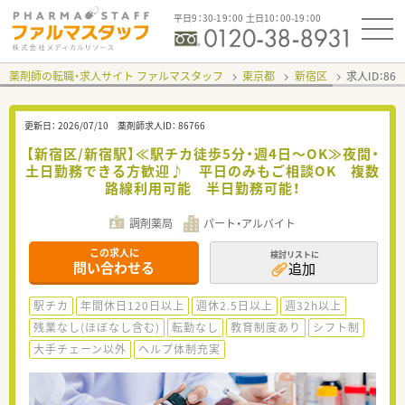
平日9：30-19：00 土日10：00-19：00
薬剤師の転職・求人サイト ファルマスタッフ
東京都
新宿区
求人ID：86
更新日：
2026/07/10
薬剤師求人ID：
86766
【新宿区/新宿駅】≪駅チカ徒歩5分・週4日～OK≫夜間・
土日勤務できる方歓迎♪ 平日のみもご相談OK 複数
路線利用可能 半日勤務可能！
調剤薬局
パート・アルバイト
この求人に
検討リストに
問い合わせる
追加
駅チカ
年間休日120日以上
週休2.5日以上
週32h以上
残業なし(ほぼなし含む)
転勤なし
教育制度あり
シフト制
大手チェーン以外
ヘルプ体制充実