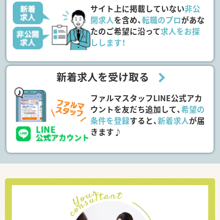
サイト上に掲載していない
非公
開求人
を含め、
転職のプロ
があな
たのご希望に沿って
求人をお探
しします！
新着求人を受け取る
ファルマスタッフLINE公式アカ
ウントを友だち追加して、
希望の
条件を登録
すると、
新着求人
が届
きます♪