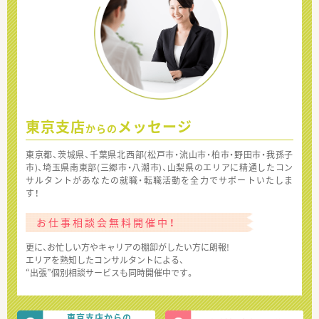
東京支店
メッセージ
からの
東京都、茨城県、千葉県北西部(松戸市・流山市・柏市・野田市・我孫子
市)、埼玉県南東部(三郷市・八潮市)、山梨県のエリアに精通したコン
サルタントがあなたの就職・転職活動を全力でサポートいたしま
す！
お仕事相談会無料開催中！
更に、お忙しい方やキャリアの棚卸がしたい方に朗報!
エリアを熟知したコンサルタントによる、
“出張”個別相談サービスも同時開催中です。
東京支店からの