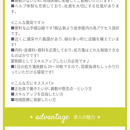
■異動がないため、地域医療に密着してご勤務いただけます！
■ヘルプ体制も充実しており、社員を大切にする社風がありま
す。
≪こんな薬局です≫
■便利な山手線沿線です！駒込駅より徒歩圏内の為アクセス良好
です。
■近くに講演や六義園があり、緑の多い町に店舗を構えていま
す！
■内科・皮膚科・眼科を応需しており、処方箋はどれも勉強できる
ものばかりです！
薬剤師としてスキルアップしたい方必見です♪
■1日の処方箋枚数も20～30枚ですので、投薬指導もしっかり行
っていただける環境です！
≪こんな方にオススメ！≫
■正社員で働きたいが、異動が懸念点…という方
■スキルアップを目指したい方
■地域医療に貢献したい方
advantage
求人の魅力