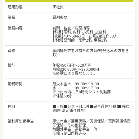
雇用形態
正社員
業種
調剤薬局
業務内容
調剤／監査／服薬指導
【科目】眼科, 内科, 小児科, 皮膚科
【枚数】40～50枚/日 在宅施設1件30人
【体制】薬剤師 常時2名、事務1名
資格
薬剤師免許をお持ちの方（取得見込みの方を含
む）
給与
年収450万円～520万円
月給320,000円～370,000円
※経験により異なります。
勤務時間
月火木金土 09：00～19：00
水 09：00～17：00
※上記の内、1日8時間シフト制勤務
※休憩60分
休日
■日祝■シフト日以外■完全週休2日制■有給
休暇（法定通り付与）
福利厚生諸手当
厚生年金／雇用保険／労災保険／薬剤師賠償責
任保険／その他健保
時間外手当 通勤手当 他
※給与は口座振込み