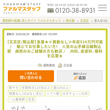
平日9：30-19：00 土日10：00-19：00
薬剤師の転職・求人サイト ファルマスタッフ
東京都
文京区
求人ID：42
更新日：
2026/06/24
薬剤師求人ID：
421590
【文京区/駒込駅】急募★≪異動なし≫年収520万円可能
♪ 都心でお仕事したい方！ 人気の山手線沿線駒込
駅 病院のみご経験の方も歓迎♪ 内科、皮膚科、眼科
を応需★
調剤薬局
正社員
この求人に
検討リストに
問い合わせる
追加
駅チカ
年間休日120日以上
週32h以上
残業なし(ほぼなし含む)
シフト制
大手チェーン以外
一人薬剤師
在宅