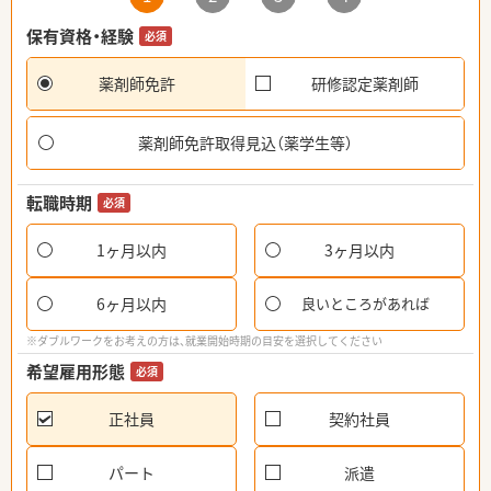
保有資格・経験
必須
薬剤師免許
研修認定薬剤師
薬剤師免許取得見込（薬学生等）
転職時期
必須
1ヶ月以内
3ヶ月以内
6ヶ月以内
良いところがあれば
※ダブルワークをお考えの方は、就業開始時期の目安を選択してください
希望雇用形態
必須
正社員
契約社員
パート
派遣