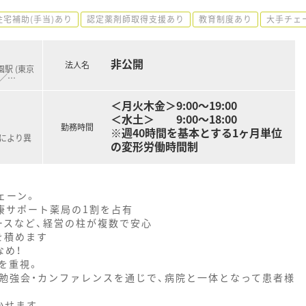
住宅補助(手当)あり
認定薬剤師取得支援あり
教育制度あり
大手チェ
非公開
法人名
駅 (東京
)／
…
＜月火木金＞9:00～19:00
＜水土＞ 9:00～18:00
勤務時間
※週40時間を基本とする1ヶ月単位
職により異
の変形労働時間制
ェーン。
康サポート薬局の1割を占有
ースなど、経営の柱が複数で安心
を積めます
なめ！
を重視。
の勉強会・カンファレンスを通じで、病院と一体となって患者様
かせます。