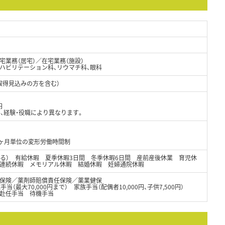
業務（居宅）／在宅業務（施設）
リハビリテーション科、リウマチ科、眼科
取得見込みの方を含む）
円
、経験・役職により異なります。
1ヶ月単位の変形労働時間制
なる） 有給休暇 夏季休暇3日間 冬季休暇6日間 産前産後休業 育児休
連続休暇 メモリアル休暇 結婚休暇 妊婦通院休暇
保険／薬剤師賠償責任保険／薬業健保
手当（最大70,000円まで） 家族手当（配偶者10,000円、子供7,500円）
赴任手当 待機手当