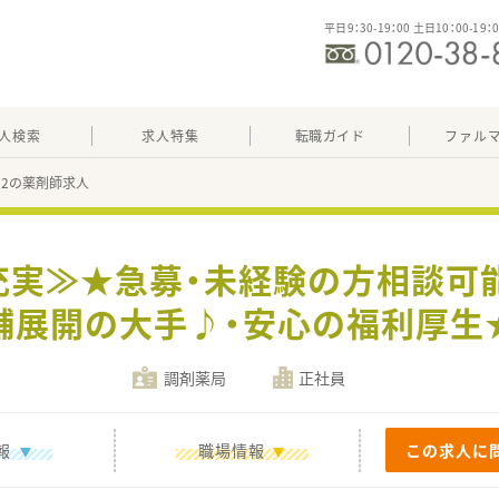
平日9：30-19：00 土日10：00-19：
人検索
求人特集
転職ガイド
ファル
982の薬剤師求人
充実≫★急募・未経験の方相談可能
舗展開の大手♪・安心の福利厚生
調剤薬局
正社員
報
職場情報
この求人に