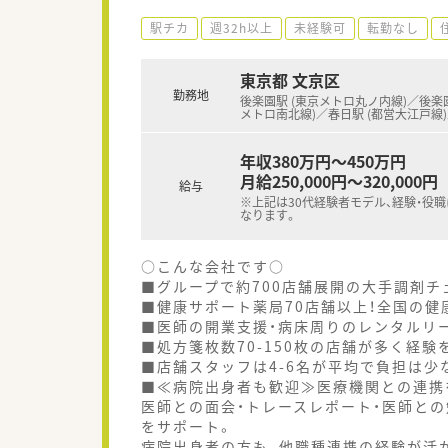
駅チカ
週32h以上
未経験可
転勤なし
東京都 文京区
勤務地
後楽園駅 (東京メトロ丸ノ内線)／後楽園
メトロ南北線)／春日駅 (都営大江戸線
年収380万円～450万円
月給250,000円～320,000円
給与
※上記は30代経験者モデル、経験・役
なります。
○こんな会社です○
■グループで約700店舗展開の大手調剤チ
■健康サポート薬局70店舗以上！全国の健
■医師の開業支援・病床周りのレンタルリ
■処方箋枚数70-150枚の店舗が多く経験
■店舗スタッフは4-6名が平均で負担は少
■≪病院出身者も歓迎≫医療機関との連携
医師との面会・トレースレポート・医師と
をサポート。
病院出身者の方も、他職種連携の経験が活