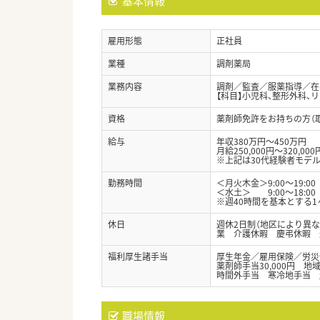
基本情報
雇用形態
正社員
業種
調剤薬局
業務内容
調剤／監査／服薬指導／在宅
【科目】小児科、整形外科、
資格
薬剤師免許をお持ちの方（
給与
年収380万円～450万円
月給250,000円～320,000
※上記は30代経験者モデル
勤務時間
＜月火木金＞9:00～19:00
＜水土＞ 9:00～18:00
※週40時間を基本とする
休日
週休2日制（地区により異
業 介護休暇 慶弔休暇 
福利厚生諸手当
厚生年金／雇用保険／労災
薬剤師手当30,000円 地域
時間外手当 寒冷地手当 
職場情報