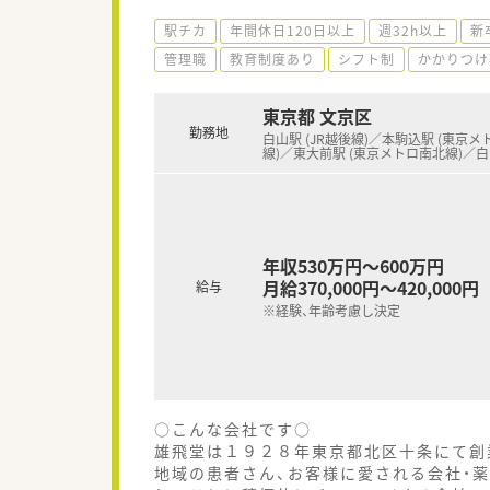
駅チカ
年間休日120日以上
週32h以上
新
管理職
教育制度あり
シフト制
かかりつけ
東京都 文京区
勤務地
白山駅 (JR越後線)／本駒込駅 (東京
線)／東大前駅 (東京メトロ南北線)／
年収530万円～600万円
月給370,000円～420,000円
給与
※経験、年齢考慮し決定
○こんな会社です○
雄飛堂は１９２８年東京都北区十条にて創
地域の患者さん、お客様に愛される会社・