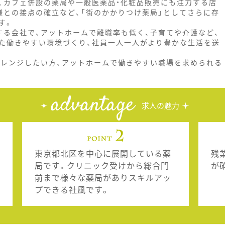
、カフェ併設の薬局や一般医薬品・化粧品販売にも注力する店
様との接点の確立など、「街のかかりつけ薬局」としてさらに存
す。
する会社で、アットホームで離職率も低く、子育てや介護など、
た働きやすい環境づくり、社員一人一人がより豊かな生活を送
ャレンジしたい方、アットホームで働きやすい職場を求められる
。
advantage
求人の魅力
東京都北区を中心に展開している薬
残
局です。クリニック受けから総合門
が
前まで様々な薬局がありスキルアッ
プできる社風です。