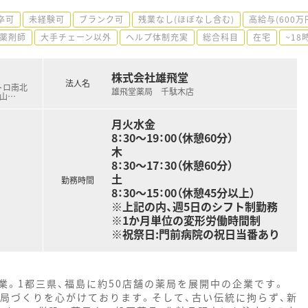
卒可
未経験可
ブランク可
残業なし(ほぼなし含む)
高給与(600万
薬剤師
大手チェーン以外
ヘルプ体制充実
総合科目
在宅
~1
株式会社雄飛堂
法人名
メトロ南北
雄飛堂薬局 千駄木店
白山
…
月火水金
8：30～19：00（休憩60分）
木
8：30～17：30（休憩60分）
土
勤務時間
8：30～15：00（休憩45分以上）
※上記の内、週5日のシフト制勤務
※1か月単位の変形労働時間制
※祝祭日:門前病院の祝日当番あり
業。1都三県、福島に約50店舗の薬局を展開中の企業です。
薬局づくりを心がけております。そして、古い伝統に拘らず、新