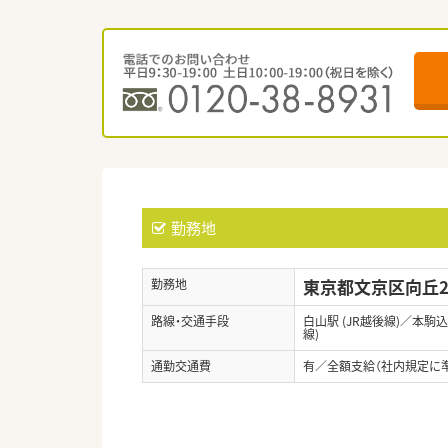
勤務地
東京都文京区向丘2-
勤務地
路線・交通手段
白山駅 (JR越後線)／本駒
線)
通勤交通費
有／全額支給（社内規定に