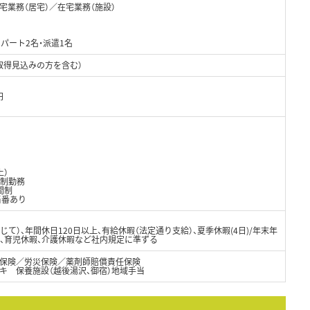
業務（居宅）／在宅業務（施設）
・パート2名・派遣1名
取得見込みの方を含む）
円
上）
ト制勤務
間制
当番あり
て）、年間休日120日以上、有給休暇（法定通り支給）、夏季休暇(4日)/年末年
暇、育児休暇、介護休暇など社内規定に準ずる
保険／労災保険／薬剤師賠償責任保険
キ 保養施設（越後湯沢、御宿）地域手当