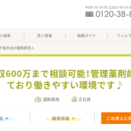
平日9：30-19：00 土日10：00-19：
人検索
求人特集
転職ガイド
ファル
千駄木店の薬剤師求人
収600万まで相談可能！管理薬
ており働きやすい環境です♪
調剤薬局
正社員
報
職場情報
この求人に