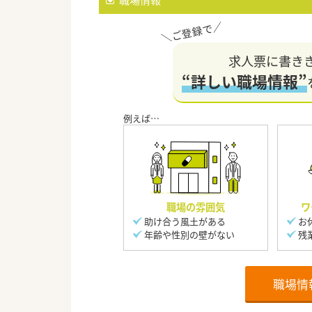
求人票に書き
“詳しい職場情報”
職場の雰囲気
ワ
助け合う風土がある
お
年齢や性別の壁がない
残
職場情