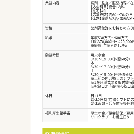
業務内容
調剤／監査／服薬指導／在宅
【応需科目】総合・内科
【在宅】4件
【応需枚数】約60～70枚/日
【体制】薬剤師2名・事務3名
資格
薬剤師免許をお持ちの方（
給与
年収530万円～600万円
月給370,000円～420,000
※経験、年齢考慮し決定
勤務時間
月火水金
8：30～19：00（休憩60分）
木
8：30～17：30（休憩60分）
土
8：30～15：00（休憩45分以
※上記の内、週5日のシフ
※1か月単位の変形労働時
※祝祭日:門前病院の祝日
休日
日+1日
週休2日制（店舗シフトに応じ
始休暇（5日）、産前産後休
福利厚生諸手当
厚生年金／協会健保／雇用
リロクラブ お誕生日ケー
職場情報