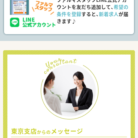
ウントを友だち追加して、
希望の
条件を登録
すると、
新着求人
が届
きます♪
東京支店
メッセージ
からの