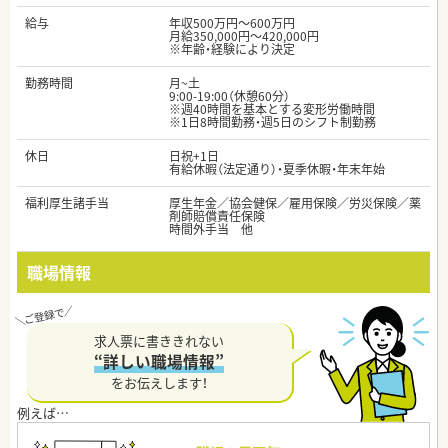
給与
年収500万円～600万円
月給350,000円～420,000円
※年齢・経験により決定
勤務時間
月~土
9:00-19:00（休憩60分）
※週40時間を基本とする変形労働時間
※1日8時間勤務・週5日のシフト制勤務
休日
日祝+1日
有給休暇（法定通り）・夏季休暇・年末年始
福利厚生諸手当
厚生年金／協会健保／雇用保険／労災保険／薬
剤師賠償責任保険
時間外手当 他
職場情報
求人票に書ききれない
“詳しい職場情報”
をお伝えします！