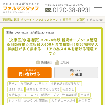
平日9：30-19：00 土日10：00-19：00
薬剤師の転職・求人サイト ファルマスタッフ
東京都
文京区
求人ID：60
更新日：
2026/06/24
薬剤師求人ID：
605229
【文京区/水道橋駅】≪2024年秋 新規オープン！≫管理
薬剤師候補☆年収最大600万まで相談可！総合病院や大
学病院が多く集まるエリアの為スキルを磨ける環境で
す☆
調剤薬局
正社員
この求人に
検討リストに
問い合わせる
追加
駅チカ
年間休日120日以上
土日休み(相談可含む)
週32h以上
残業なし(ほぼなし含む)
転勤なし
高給与(600万円以上)
新規オープン
管理薬剤師
管理職
シフト制
かかりつけ薬剤師
大手チェーン以外
総合科目