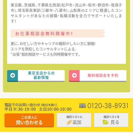
東京都、茨城県、千葉県北西部(松戸市・流山市・柏市・野田市・我孫子
市)、埼玉県南東部(三郷市・八潮市)、山梨県のエリアに精通したコン
サルタントがあなたの就職・転職活動を全力でサポートいたしま
す！
お仕事相談会無料開催中！
更に、お忙しい方やキャリアの棚卸がしたい方に朗報!
エリアを熟知したコンサルタントによる、
“出張”個別相談サービスも同時開催中です。
東京支店からの
無料相談会を予約
最新情報
この求人に
検討リストに
検討リストを
追加
見る
問い合わせる