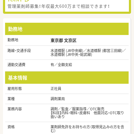
管理薬剤師募集！年収最大600万まで相談できます！
勤務地
勤務地
東京都 文京区
路線・交通手段
水道橋駅 (JR中央線)／水道橋駅 (都営三田線)／
水道橋駅 (JR中央・総武線)
通勤交通費
有／全額支給
基本情報
雇用形態
正社員
業種
調剤薬局
業務内容
調剤／監査／服薬指導／OTC販売
【科目】内科・眼科・皮膚科 他面対応・OTC取り
扱いあり
資格
薬剤師免許をお持ちの方（取得見込みの方を含
む）