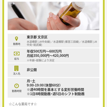
東京都 文京区
水道橋駅 (JR中央線)／水道橋駅 (都営三田線)／水道橋駅 (JR
勤務地
中央・総武線)
年収500万円～600万円
月給350,000円～420,000円
給与
※年齢・経験により決定
非公開
法人名
月~土
9:00-19:00（休憩60分）
※週40時間を基本とする変形労働時間
勤務時間
※1日8時間勤務・週5日のシフト制勤務
☆こんな薬局です☆