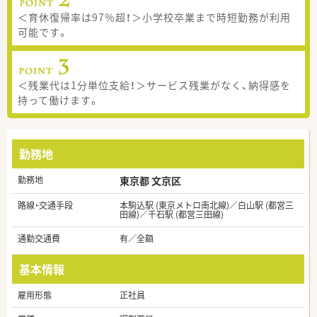
＜育休復帰率は97％超！＞小学校卒業まで時短勤務が利用
可能です。
＜残業代は1分単位支給！＞サービス残業がなく、納得感を
持って働けます。
勤務地
勤務地
東京都 文京区
路線・交通手段
本駒込駅 (東京メトロ南北線)／白山駅 (都営三
田線)／千石駅 (都営三田線)
通勤交通費
有／全額
基本情報
雇用形態
正社員