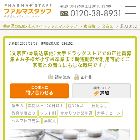
平日9：30-19：00 土日10：00-19：00
薬剤師の転職・求人サイト ファルマスタッフ
東京都
文京区
求人ID：62
更新日：
2026/07/08
薬剤師求人ID：
626152
【文京区/本駒込駅他】大手ドラッグストアでの正社員募
集★お子様が小学校卒業まで時短勤務が利用可能でご
家庭との両立にも◎な環境です♪
調剤薬局
正社員
この求人に
検討リストに
問い合わせる
追加
駅チカ
年間休日120日以上
週32h以上
転勤なし
教育制度あり
シフト制
かかりつけ薬剤師
大手チェーン
ヘルプ体制充実
高収入