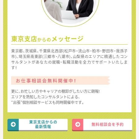
東京支店
メッセージ
からの
東京都、茨城県、千葉県北西部(松戸市・流山市・柏市・野田市・我孫子
市)、埼玉県南東部(三郷市・八潮市)、山梨県のエリアに精通したコン
サルタントがあなたの就職・転職活動を全力でサポートいたしま
す！
お仕事相談会無料開催中！
更に、お忙しい方やキャリアの棚卸がしたい方に朗報!
エリアを熟知したコンサルタントによる、
“出張”個別相談サービスも同時開催中です。
東京支店からの
無料相談会を予約
最新情報