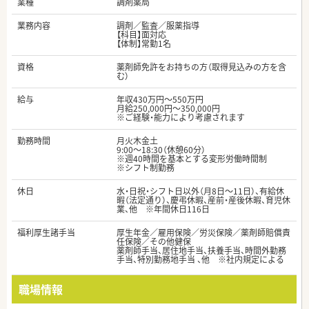
業種
調剤薬局
業務内容
調剤／監査／服薬指導
【科目】面対応
【体制】常勤1名
資格
薬剤師免許をお持ちの方（取得見込みの方を含
む）
給与
年収430万円～550万円
月給250,000円～350,000円
※ご経験・能力により考慮されます
勤務時間
月火木金土
9:00～18:30（休憩60分）
※週40時間を基本とする変形労働時間制
※シフト制勤務
休日
水・日祝・シフト日以外（月8日～11日）、有給休
暇（法定通り）、慶弔休暇、産前・産後休暇、育児休
業、他 ※年間休日116日
福利厚生諸手当
厚生年金／雇用保険／労災保険／薬剤師賠償責
任保険／その他健保
薬剤師手当、居住地手当、扶養手当、時間外勤務
手当、特別勤務地手当 、他 ※社内規定による
職場情報