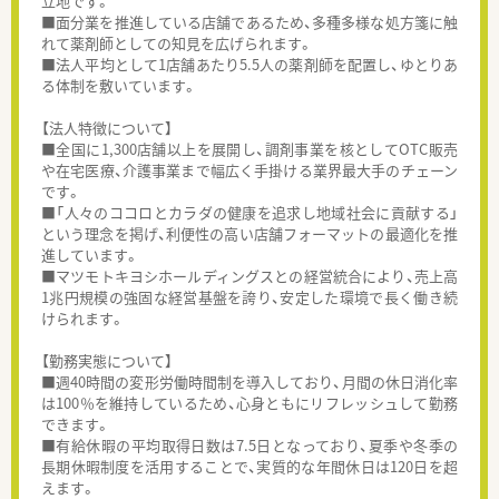
立地です。
■面分業を推進している店舗であるため、多種多様な処方箋に触
れて薬剤師としての知見を広げられます。
■法人平均として1店舗あたり5.5人の薬剤師を配置し、ゆとりあ
る体制を敷いています。
【法人特徴について】
■全国に1,300店舗以上を展開し、調剤事業を核としてOTC販売
や在宅医療、介護事業まで幅広く手掛ける業界最大手のチェーン
です。
■「人々のココロとカラダの健康を追求し地域社会に貢献する」
という理念を掲げ、利便性の高い店舗フォーマットの最適化を推
進しています。
■マツモトキヨシホールディングスとの経営統合により、売上高
1兆円規模の強固な経営基盤を誇り、安定した環境で長く働き続
けられます。
【勤務実態について】
■週40時間の変形労働時間制を導入しており、月間の休日消化率
は100％を維持しているため、心身ともにリフレッシュして勤務
できます。
■有給休暇の平均取得日数は7.5日となっており、夏季や冬季の
長期休暇制度を活用することで、実質的な年間休日は120日を超
えます。