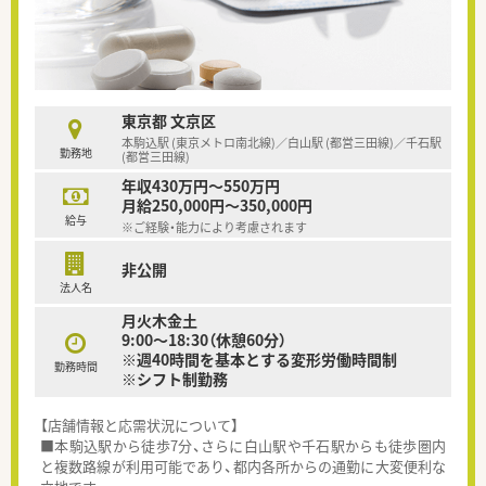
東京都 文京区
本駒込駅 (東京メトロ南北線)／白山駅 (都営三田線)／千石駅
勤務地
(都営三田線)
年収430万円～550万円
月給250,000円～350,000円
給与
※ご経験・能力により考慮されます
非公開
法人名
月火木金土
9:00～18:30（休憩60分）
※週40時間を基本とする変形労働時間制
勤務時間
※シフト制勤務
【店舗情報と応需状況について】
■本駒込駅から徒歩7分、さらに白山駅や千石駅からも徒歩圏内
と複数路線が利用可能であり、都内各所からの通勤に大変便利な