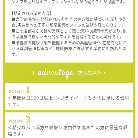
ンオフを切り替えてリフレッシュしながら働くことが可能です。
【想定される業務内容】
■大学病院から発行される多科目の処方箋に基づいた調剤や監
査、患者様への丁寧な服薬指導がメインの業務内容となります。
■この店舗ならではの業務として煎じ漢方の調剤作業があり、他
では経験できない専門的なスキルを習得することが可能です。
■患者様の健康状態を把握するための薬歴管理や、在宅訪問にお
ける薬剤管理指導など、地域医療に貢献する業務にも携わりま
す。
advantage
求人の魅力
＜年間休日120日以上！＞プライベートも大切に働ける環境
です。
＜希少な煎じ漢方を経験＞専門性を高めたい方に最適な職
場です。