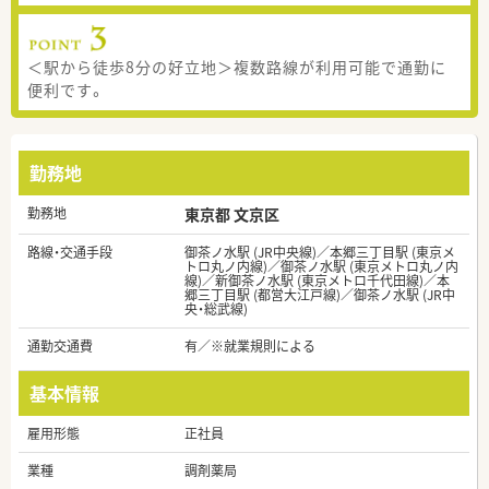
＜駅から徒歩8分の好立地＞複数路線が利用可能で通勤に
便利です。
勤務地
勤務地
東京都 文京区
路線・交通手段
御茶ノ水駅 (JR中央線)／本郷三丁目駅 (東京メ
トロ丸ノ内線)／御茶ノ水駅 (東京メトロ丸ノ内
線)／新御茶ノ水駅 (東京メトロ千代田線)／本
郷三丁目駅 (都営大江戸線)／御茶ノ水駅 (JR中
央・総武線)
通勤交通費
有／※就業規則による
基本情報
雇用形態
正社員
業種
調剤薬局