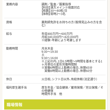
業務内容
調剤／監査／服薬指導
【科目】漢方メイン※他面対応
【枚数】30～80枚/日
【体制】常時2～3名
資格
薬剤師免許をお持ちの方（取得見込みの方を含
む）
給与
年収480万円～600万円
月給340,000円～420,000円
※経験・年齢により考慮します
勤務時間
月水木金
9:30～19:30
土
9:30～16:00
※上記の内、1日6.5時間～9時間を基本とする1
ヶ月単位の変形労働時間制
※実働6時間以上勤務の場合、休憩45分
実働8時間以上勤務の場合、休憩60分
休日
火日祝、シフト日以外、有給休暇（法定通り）
福利厚生諸手当
厚生年金／協会健保／雇用保険／労災保険／そ
の他健保
時間外手当 他
職場情報