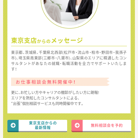
東京支店
メッセージ
からの
東京都、茨城県、千葉県北西部(松戸市・流山市・柏市・野田市・我孫子
市)、埼玉県南東部(三郷市・八潮市)、山梨県のエリアに精通したコン
サルタントがあなたの就職・転職活動を全力でサポートいたしま
す！
お仕事相談会無料開催中！
更に、お忙しい方やキャリアの棚卸がしたい方に朗報!
エリアを熟知したコンサルタントによる、
“出張”個別相談サービスも同時開催中です。
東京支店からの
無料相談会を予約
最新情報