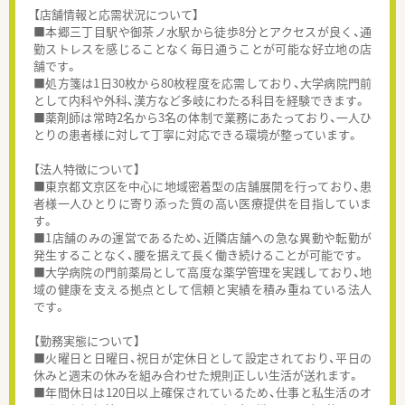
【店舗情報と応需状況について】
■本郷三丁目駅や御茶ノ水駅から徒歩8分とアクセスが良く、通
勤ストレスを感じることなく毎日通うことが可能な好立地の店
舗です。
■処方箋は1日30枚から80枚程度を応需しており、大学病院門前
として内科や外科、漢方など多岐にわたる科目を経験できます。
■薬剤師は常時2名から3名の体制で業務にあたっており、一人ひ
とりの患者様に対して丁寧に対応できる環境が整っています。
【法人特徴について】
■東京都文京区を中心に地域密着型の店舗展開を行っており、患
者様一人ひとりに寄り添った質の高い医療提供を目指していま
す。
■1店舗のみの運営であるため、近隣店舗への急な異動や転勤が
発生することなく、腰を据えて長く働き続けることが可能です。
■大学病院の門前薬局として高度な薬学管理を実践しており、地
域の健康を支える拠点として信頼と実績を積み重ねている法人
です。
【勤務実態について】
■火曜日と日曜日、祝日が定休日として設定されており、平日の
休みと週末の休みを組み合わせた規則正しい生活が送れます。
■年間休日は120日以上確保されているため、仕事と私生活のオ