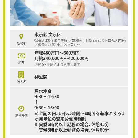
東京都 文京区
御茶ノ水駅 (JR中央線)／本郷三丁目駅 (東京メトロ丸ノ内線)
勤務地
／御茶ノ水駅 (東京メトロ丸
…
年収480万円～600万円
月給340,000円～420,000円
給与
※経験・年齢により考慮します
非公開
法人名
月水木金
9:30～19:30
土
9:30～16:00
※上記の内、1日6.5時間～9時間を基本とする1
勤務時間
ヶ月単位の変形労働時間制
※実働6時間以上勤務の場合、休憩45分
実働8時間以上勤務の場合、休憩60分