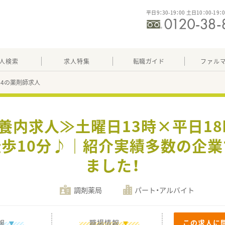
平日9：30-19：00 土日10：00-19：
人検索
求人特集
転職ガイド
ファル
754の薬剤師求人
扶養内求人≫土曜日13時×平日18
歩10分♪｜紹介実績多数の企
ました！
調剤薬局
パート・アルバイト
報
職場情報
この求人に