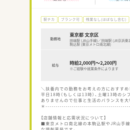
駅チカ
ブランク可
残業なし(ほぼなし含む)
東京都 文京区
勤務地
田端駅 (JR山手線)／田端駅 (JR京浜東
駒込駅 (東京メトロ南北線)
時給2,000円～2,200円
給与
※ご経験や就業条件によります
＼扶養内での勤務をお考えの方におすすめ！
平日18時（もしくは13時）、土曜13時
ありませんので仕事と生活のバランスを大
＊----------------------------------------
【店舗情報と応需状況について】
■東京メトロ南北線の本駒込駅やJR山手
な調剤薬局です。