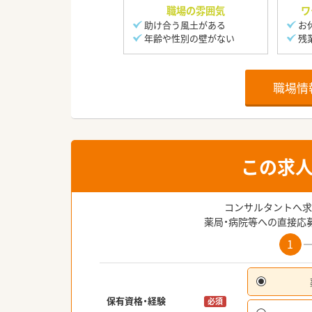
職場の雰囲気
ワ
助け合う風土がある
お
年齢や性別の壁がない
残
職場情
この求
コンサルタントへ求
薬局・病院等への直接応
1
保有資格・経験
必須