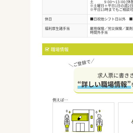
土 9：00～13：00（休
※土曜日＋平日1日の週2
※平日13時までもご相談
休日
■日祝他シフト日以外 ■
福利厚生諸手当
雇用保険／労災保険／薬剤
時間外手当
職場情報
求人票に書き
“詳しい職場情報”