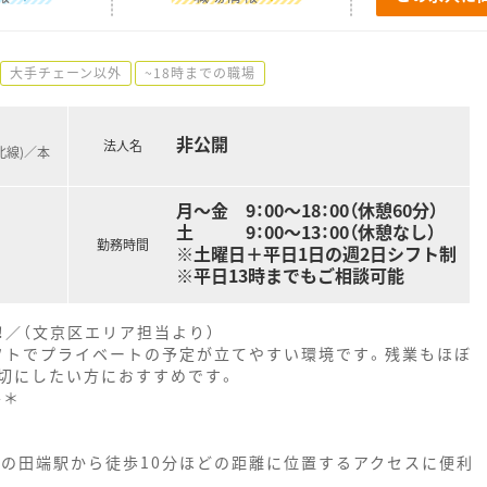
大手チェーン以外
~18時までの職場
非公開
法人名
北線)／本
月～金 9：00～18：00（休憩60分）
土 9：00～13：00（休憩なし）
勤務時間
※土曜日＋平日1日の週2日シフト制
※平日13時までもご相談可能
／（文京区エリア担当より）
のシフトでプライベートの予定が立てやすい環境です。残業もほぼ
切にしたい方におすすめです。
--＊
線の田端駅から徒歩10分ほどの距離に位置するアクセスに便利