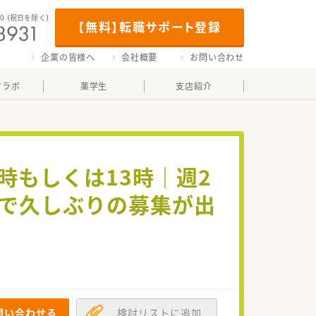
00
（祝日を除く）
【無料】転職サポート登録
企業の皆様へ
会社概要
お問い合わせ
マラボ
薬学生
支店紹介
時もしくは13時｜週2
業で久しぶりの募集が出
問い合わせる
検討リストに追加