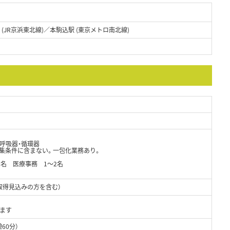
駅 (JR京浜東北線)／本駒込駅 (東京メトロ南北線)
・呼吸器・循環器
募集条件に含まない。一包化業務あり。
3名 医療事務 1～2名
取得見込みの方を含む）
ます
憩60分）