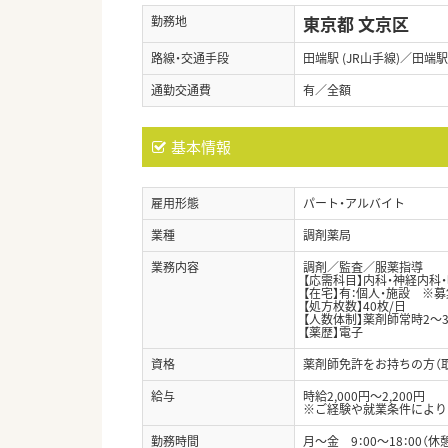
東京都 文京区
勤務地
路線・交通手段
田端駅 (JR山手線)／田端
通勤交通費
有／全額
基本情報
雇用形態
パート・アルバイト
業種
調剤薬局
業務内容
調剤／監査／服薬指導
【応需科目】内科・神経内科
【在宅】有：個人・施設 ※
【処方枚数】40枚/日
【人数体制】薬剤師常時2～
【薬歴】電子
資格
薬剤師免許をお持ちの方（
給与
時給2,000円～2,200円
※ご経験や就業条件により
勤務時間
月～金 9：00～18：00（休