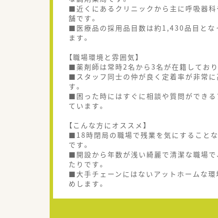
■近くにあるクリニックから主に呼吸器科
舗です。
■医療品の採用品目数は約1,430品目と
ます。
【職場環境と雰囲気】
■薬剤師は常時2名から3名が在籍しており
■スタッフ同士の仲が良く定着率が非常に
す。
■困った時にはすぐに相談や質問ができる
ています。
【こんな方にオススメ】
■18時閉局の職場で残業を気にすること
です。
■開設から年数が浅い綺麗で清潔な職場で
たりです。
■大手チェーンにはないアットホームな環
めします。