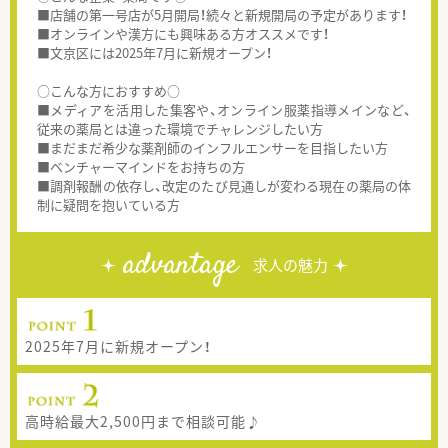
■店舗の第一号店が5月開局！続々と新規開局の予定があります！
■オンラインや漢方にも興味ある方オススメです！
■文京区には2025年7月に新規オープン！
○こんな方におすすめ○
■メディアを活用した集客や、オンライン服薬指導メインなど、
従来の薬局とは違った環境でチャレンジしたい方
■まだまだ希少な薬剤師のインフルエンサーを目指したい方
■ベンチャーマインドをお持ちの方
■調剤報酬の依存し、改定のたび見通しが変わる現在の薬局の体
制に疑問を抱いている方
advantage
求人の魅力
2025年7月に新規オープン！
高時給最大2,500円まで相談可能♪