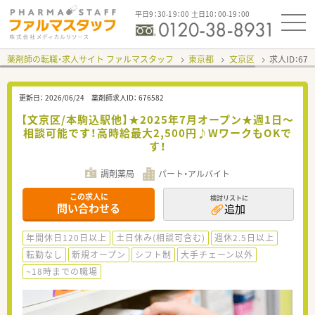
平日9：30-19：00 土日10：00-19：00
薬剤師の転職・求人サイト ファルマスタッフ
東京都
文京区
求人ID：67
更新日：
2026/06/24
薬剤師求人ID：
676582
【文京区/本駒込駅他】★2025年7月オープン★週1日～
相談可能です！高時給最大2,500円♪WワークもOKで
す！
調剤薬局
パート・アルバイト
この求人に
検討リストに
問い合わせる
追加
年間休日120日以上
土日休み(相談可含む)
週休2.5日以上
転勤なし
新規オープン
シフト制
大手チェーン以外
~18時までの職場