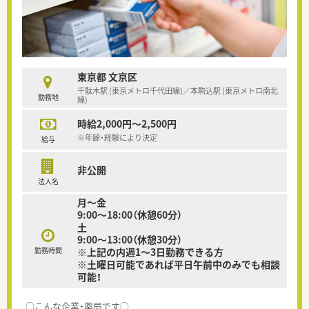
東京都 文京区
千駄木駅 (東京メトロ千代田線)／本駒込駅 (東京メトロ南北
勤務地
線)
時給2,000円～2,500円
※年齢・経験により決定
給与
非公開
法人名
月～金
9:00～18:00（休憩60分）
土
9:00～13:00（休憩30分）
勤務時間
※上記の内週1～3日勤務できる方
※土曜日可能であれば平日午前中のみでも相談
可能！
○こんな企業・薬局です○