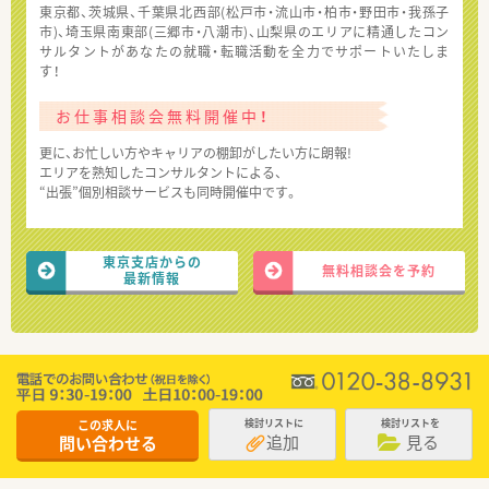
東京都、茨城県、千葉県北西部(松戸市・流山市・柏市・野田市・我孫子
市)、埼玉県南東部(三郷市・八潮市)、山梨県のエリアに精通したコン
サルタントがあなたの就職・転職活動を全力でサポートいたしま
す！
お仕事相談会無料開催中！
更に、お忙しい方やキャリアの棚卸がしたい方に朗報!
エリアを熟知したコンサルタントによる、
“出張”個別相談サービスも同時開催中です。
東京支店からの
無料相談会を予約
最新情報
この求人に
検討リストに
検討リストを
追加
見る
問い合わせる