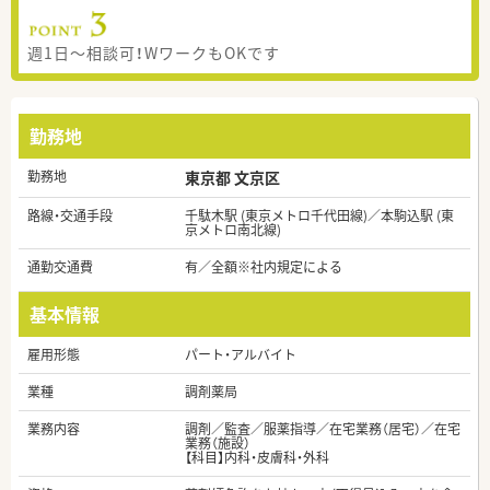
週1日～相談可！WワークもOKです
勤務地
勤務地
東京都 文京区
路線・交通手段
千駄木駅 (東京メトロ千代田線)／本駒込駅 (東
京メトロ南北線)
通勤交通費
有／全額※社内規定による
基本情報
雇用形態
パート・アルバイト
業種
調剤薬局
業務内容
調剤／監査／服薬指導／在宅業務（居宅）／在宅
業務（施設）
【科目】内科・皮膚科・外科