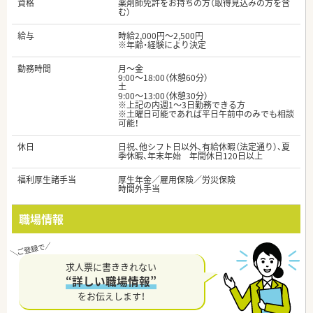
資格
薬剤師免許をお持ちの方（取得見込みの方を含
む）
給与
時給2,000円～2,500円
※年齢・経験により決定
勤務時間
月～金
9:00～18:00（休憩60分）
土
9:00～13:00（休憩30分）
※上記の内週1～3日勤務できる方
※土曜日可能であれば平日午前中のみでも相談
可能！
休日
日祝、他シフト日以外、有給休暇（法定通り）、夏
季休暇、年末年始 年間休日120日以上
福利厚生諸手当
厚生年金／雇用保険／労災保険
時間外手当
職場情報
求人票に書ききれない
“詳しい職場情報”
をお伝えします！